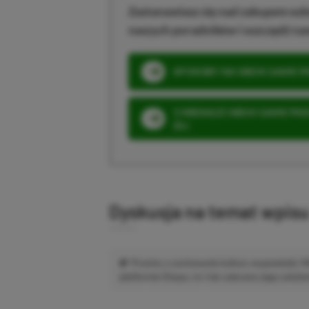
Zastanawiasz się nad zakupem subs
naszych poradników i oszczędź na
SPOSOBY NA XBOX GAME PAS
3 MIESIĄCE XBOX GAME PASS
ZŁ)
Dyskusja na temat wpis
Prosimy o zachowanie kultury wypowiedzi.
platformie Disqus, to i tak zalecamy jego założen