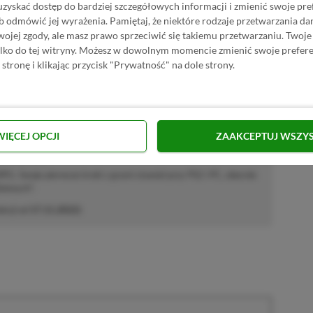
uzyskać dostęp do bardziej szczegółowych informacji i zmienić swoje pre
Dodaj komentarz
Zgłoś błąd
b odmówić jej wyrażenia.
Pamiętaj, że niektóre rodzaje przetwarzania 
jej zgody, ale masz prawo sprzeciwić się takiemu przetwarzaniu. Twoje
ylko do tej witryny. Możesz w dowolnym momencie zmienić swoje prefere
 stronę i klikając przycisk "Prywatność" na dole strony.
P.pl w Google News
WIĘCEJ OPCJI
ZAAKCEPTUJ WSZY
E | RECENZENT
i RPG. Swoje pierwsze kroki z grami stawiał przy PS2 i PC, obecnie
elonych".
akcji od
17.11.2022
)