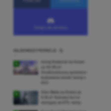
NAJNOWSZE PROMOCJE
Going Medieval na Steam
za 40,39 zł!
Średniowieczny symulator
budowania wioski taniej o
64%
Alan Wake na Steam za
9,16 zł! Kultowy horror
dostępny aż 87% taniej