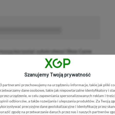
■■■■■■
e muszą korzystać subskrybenci Xbox Game
Play jest bowiem już częścią tych planów
Szanujemy Twoją prywatność
 partnerami przechowujemy na urządzeniu informacje, takie jak pliki co
KNIJ I KUP 20 MIESIĘCY XBOX GAME PASS
 przetwarzamy dane osobowe, takie jak niepowtarzalne identyfikatory i s
ZŁ)!
przez urządzenie, w celu zapewniania spersonalizowanych reklam i treści
 opinii odbiorców, a także rozwijania i ulepszania produktów.
Za Twoją zg
orzystywać precyzyjne dane geolokalizacyjne i identyfikację przez ska
wyrazić zgodę na przetwarzanie danych przez nas i naszych partnerów zg