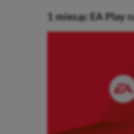
1 miesąc EA Play n