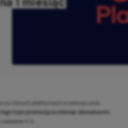
na 1 miesiąc
ANO
ne na różnych platformach w tańszej cenie.
 tego typu promocją na miesiąc abonamentu
 zaledwie 4 zł.