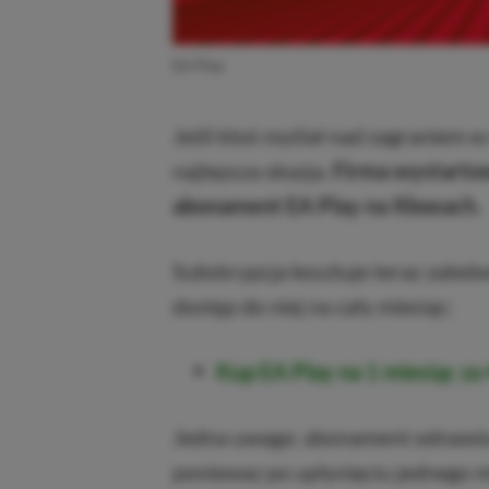
EA Play
Jeśli ktoś myślał nad zagraniem w 
najlepsza okazja.
Firma wystartow
abonament EA Play na Xboxach.
Subskrypcja kosztuje teraz zaled
dostęp do niej na cały miesiąc:
Kup EA Play na 1 miesiąc za 
Jedna uwaga: abonament odnawia 
poniewaz po upłynięciu jednego m