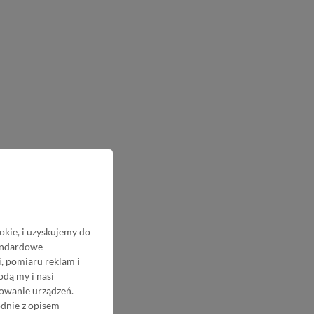
okie, i uzyskujemy do
tandardowe
, pomiaru reklam i
odą my i nasi
nowanie urządzeń.
odnie z opisem