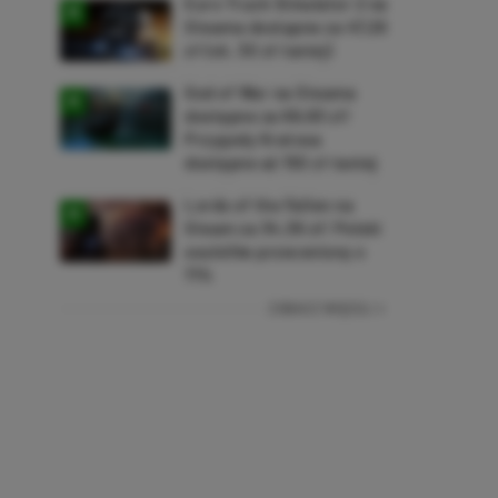
Euro Truck Simulator 2 na
Steama dostępne za 47,26
zł (ok. 30 zł taniej)
God of War na Steama
dostępne za 69,63 zł!
Przygody Kratosa
dostępne aż 150 zł taniej
Lords of the Fallen na
Steam za 34,36 zł! Polski
soulslike przeceniony o
71%
ZOBACZ WIĘCEJ