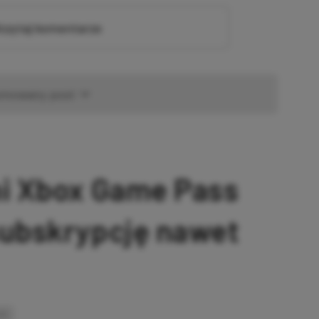
zytaj komentarze
omowany post
ni Xbox Game Pass
subskrypcję nawet
INK
SKOPIOWANO