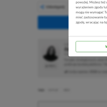
powyżej. Możesz też 
Udostępnij
wyrażeniem zgody lu
mogą nie wymagać Two
mieć zastosowanie t
zgodę, wracając na tę
Obserwuj XG
O AUTORZE
Adrian Witczak
REDAKTOR DZIAŁÓW NEWSY & PROMOCJ
Fan gier strategicznych, akcji 
preferuje bardziej platformy "Zi
PROFIL
Liczba wpisów:
3358
(w red
TAGI:
EA PLAY
XBOX