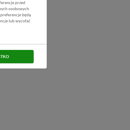
ferencje przed
danych osobowych
 preferencje będą
ncje lub wycofać
STKO