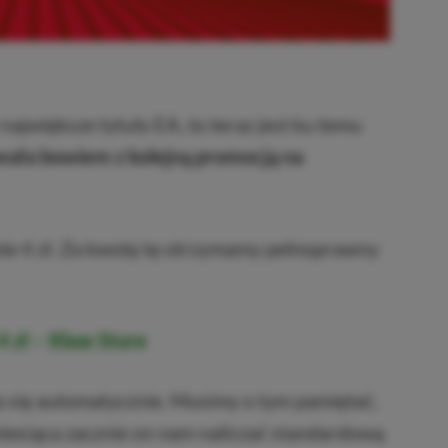
największe tytuły EA, to teraz jest ku temu
ała bowiem z kolejną promocją na
wie 4 zł. Za kwotę tę otrzymamy pełnoprawny
4 zł – Xbox Store
się automatycznie. Musimy o tym pamiętać,
iesiąca zacznie on nam naliczać standardową