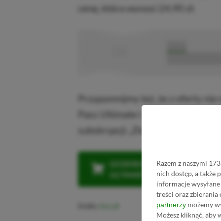
cenę, która wynosi 24,90 zł.
■
■■■■■
■■■■■■■■■■■
Przypomnijmy też, że z oferty ni
Pass Ultimate i PC Game Pass. EA 
subskrypcji „Zielonych”.
Razem z naszymi 1733
LEGENDARNA PROMOCJA: KLI
nich dostęp, a także
ULTIMATE W CENIE 4 (ZA 300 
informacje wysyłane 
treści oraz zbierania
możemy wyk
partnerzy
Źródło:
Xbox
Możesz kliknąć, aby 