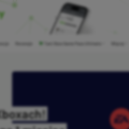
ocje
Recenzje
Tani Xbox Game Pass Ultimate
Więcej
 Xboxach!