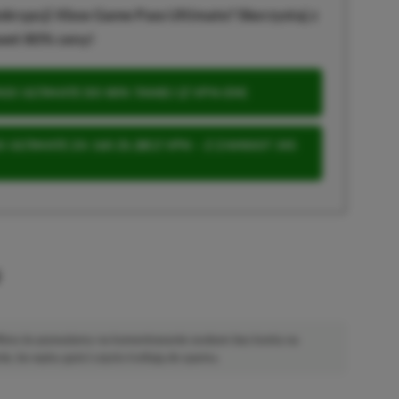
krypcji Xbox Game Pass Ultimate? Skorzystaj z
wet 80% ceny!
S ULTIMATE DO 80% TANIEJ (Z VPN-EM)
 ULTIMATE ZA 160 ZŁ (BEZ VPN – Z ZAMIAST 345
u
 Mimo że pozwalamy na komentowanie osobom bez konta na
ie, bo wpisy gości często trafiają do spamu.