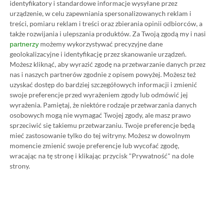
identyfikatory i standardowe informacje wysyłane przez
wpisy gości często trafiają do spamu.
urządzenie, w celu zapewniania spersonalizowanych reklam i
treści, pomiaru reklam i treści oraz zbierania opinii odbiorców, a
także rozwijania i ulepszania produktów.
Za Twoją zgodą my i nasi
możemy wykorzystywać precyzyjne dane
partnerzy
Wczytaj komentarze
geolokalizacyjne i identyfikację przez skanowanie urządzeń.
Możesz kliknąć, aby wyrazić zgodę na przetwarzanie danych przez
nas i naszych partnerów zgodnie z opisem powyżej. Możesz też
uzyskać dostęp do bardziej szczegółowych informacji i zmienić
Promowany post
swoje preferencje przed wyrażeniem zgody lub odmówić jej
wyrażenia.
Pamiętaj, że niektóre rodzaje przetwarzania danych
osobowych mogą nie wymagać Twojej zgody, ale masz prawo
sprzeciwić się takiemu przetwarzaniu. Twoje preferencje będą
Strona główna
»
Promocje
mieć zastosowanie tylko do tej witryny. Możesz w dowolnym
Poradnik na tani Xbox Game
momencie zmienić swoje preferencje lub wycofać zgodę,
wracając na tę stronę i klikając przycisk "Prywatność" na dole
Pass Ultimate. Kup
strony.
subskrypcję nawet 80%
taniej!