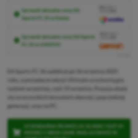
3%
TANIEJ Z
Sprawdź aktualne ceny EA
KODEM
XGPPL
Sports FC 25 w Eneba
SKOPIUJ
PRZEJDŹ DO
SKLEPU
10%
TANIEJ Z
Sprawdź aktualne ceny EA Sports
KODEM
XGP6
FC 25 w GAMIVO
SKOPIUJ
R
E
K
L
A
M
A
EA Sports FC 26 zadebiutuje 26 września 2025
roku, a posiadacze edycji Ultimate uruchomią grę
tydzień wcześniej, czyli 19 września. Pozycja ukaże
się na wszystkich konsolach obecnej i poprzedniej
generacji, oraz na PC.
LEGENDARNA PROMOCJA: KLIKNIJ I KUP 20
MIESIĘCY XBOX GAME PASS ULTIMATE W