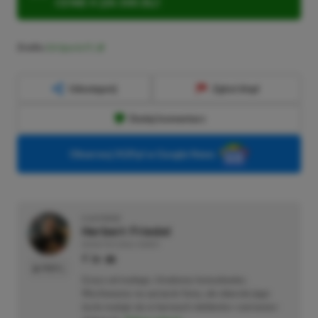
CENIE 4 (ZA 300 ZŁ)!
Źródło:
EA Sports FC
Udostępnij
Zgłoś błąd
Dodaj komentarz
Obserwuj XGP.pl w Google News
O AUTORZE
Herbert Friedel
REDAKTOR DZIAŁU NEWSY
PROFIL
Gracz od małego. Urodzony konsolowiec.
Wychowany na sprzęcie Sony, ale obecnie jego
życie maluje się w barwach niebiesko–czerwono–