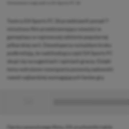
Omówienie rozgrywki w EA Sports FC 26
Twórcy EA Sports FC 26 przedstawili ponad 7-
minutowy film przedstawiający nowości w
gameplayu w najnowszej odsłonie popularnej
piłkarskiej serii. Deweloperzy na każdym kroku
podkreślają, że nadchodząca część EA Sports FC
skupi się na sugestiach i opiniach graczy. Dzięki
temu wdrożone rozwiązania pozwolą zadowolić
nawet najbardziej wymagających fanów gry.
■
■■■■■■■■■■■■■■■■■
Oprócz powyższego filmu, EA uruchomiło także