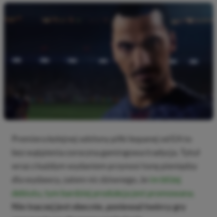
Premiera kolejnej odsłony piłki kopanej od EA to
bez wątpienia coroczna gamingowa tradycja. Tytuł
wraz z każdym wydaniem przynosi tonę pieniędzy
dla wydawcy, zatem nic dziwnego, że
im bliżej
debiutu, tym bardziej produkcja jest promowana.
Nie inaczej jest obecnie, ponieważ twórcy gry