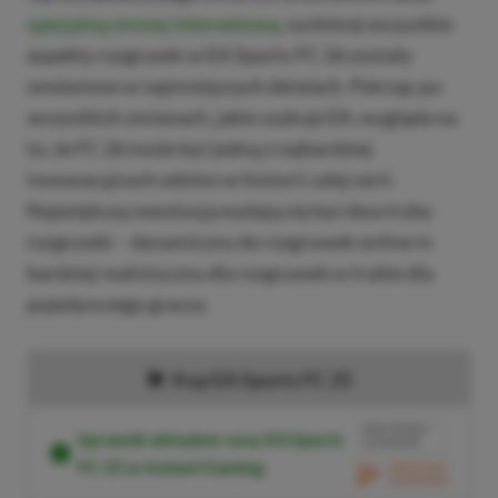
specjalną stronę internetową
, na której wszystkie
aspekty rozgrywki w EA Sports FC 26 zostały
omówione w najmniejszych detalach. Patrząc po
wszystkich zmianach, jakie szykuje EA, wygląda na
to, że FC 26 może być jedną z najbardziej
innowacyjnych odsłon w historii całej serii.
Największą rewolucją wydają się być dwa tryby
rozgrywki – dynamiczny do rozgrywek online in
bardziej realistyczny dla rozgrywek w trybie dla
pojedynczego gracza.
Kup EA Sports FC 25
BRAK PROWIZJI
Sprawdź aktualne ceny EA Sports
ZA PŁATNOŚĆ
FC 25 w Instant Gaming
PRZEJDŹ DO SKLEPU