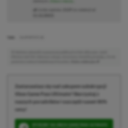
zielonych.
Zobacz więcej...
Liczba wpisów:
2129
(w redakcji od
11.12.2023
)
TAGI:
EA SPORTS FC 26
Niektóre odnośniki w powyższej publikacji to linki afiliacyjne. Jeżeli
klikniesz taki link i dokonasz zakupu, otrzymamy niewielką prowizję, a Ty nie
poniesiesz żadnych dodatkowych kosztów. |
Etyka redakcyjna
Zastanawiasz się nad zakupem subskrypcji
Xbox Game Pass Ultimate? Skorzystaj z
naszych poradników i oszczędź nawet 80%
ceny!
SPOSOBY NA XBOX GAME PASS ULTIMATE