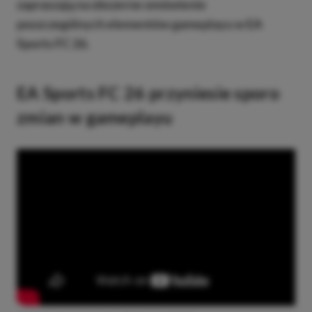
zapraszają na obszerne omówienie
poszczególnych elementów gameplayu w EA
Sports FC 26.
EA Sports FC 26 przyniesie sporo
zmian w gameplayu