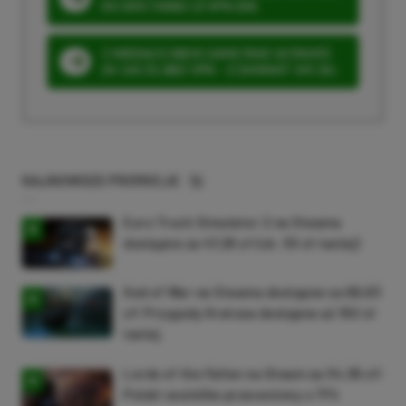
DO 80% TANIEJ (Z VPN-EM)
3 MIESIĄCE XBOX GAME PASS ULTIMATE
ZA 160 ZŁ (BEZ VPN – Z ZAMIAST 345 ZŁ)
NAJNOWSZE PROMOCJE
Euro Truck Simulator 2 na Steama
dostępne za 47,26 zł (ok. 30 zł taniej)
God of War na Steama dostępne za 69,63
zł! Przygody Kratosa dostępne aż 150 zł
taniej
Lords of the Fallen na Steam za 34,36 zł!
Polski soulslike przeceniony o 71%