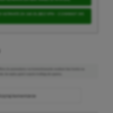
 ULTIMATE ZA 160 ZŁ (BEZ VPN – Z ZAMIAST 345
u
 Mimo że pozwalamy na komentowanie osobom bez konta na
ie, bo wpisy gości często trafiają do spamu.
zytaj komentarze