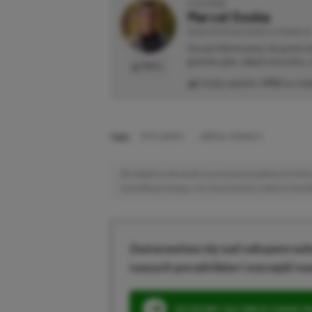
O AUTORZE
Marcel Goska
REDAKTOR DZIAŁU NEWSY & PROMOCJE
Zaczął interesować się grami 
gatunku gier, odpali wszystko,
PROFIL
Liczba wpisów:
1902
(w red
TAGI:
EPIC GAMES
UNREAL ENGINE 6
Niektóre odnośniki w powyższej publikacji to linki 
niewielką prowizję, a Ty nie poniesiesz żadnych dod
Zastanawiasz się nad zakupem subs
naszych poradników i oszczędź na
SPOSOBY NA XBOX GAME PAS