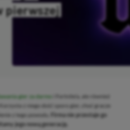
w pierwszej
ANO
awania gier za darmo
i Fortnite’a, ale również
Korzysta z niego dość sporo gier, choć gracze
lenie z tego powodu.
Firma nie przestaje go
witamy jego nową generację.