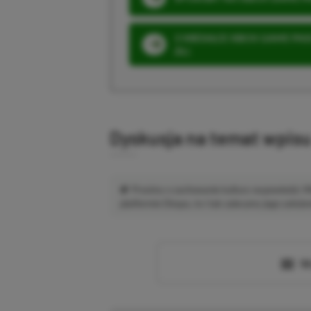
3 MIESIĄCE XBOX GAME PASS
ZŁ)
Dyskusja na temat wpis
Prosimy o zachowanie kultury wypowiedzi.
platformie Disqus, to i tak zalecamy jego założen
Wc