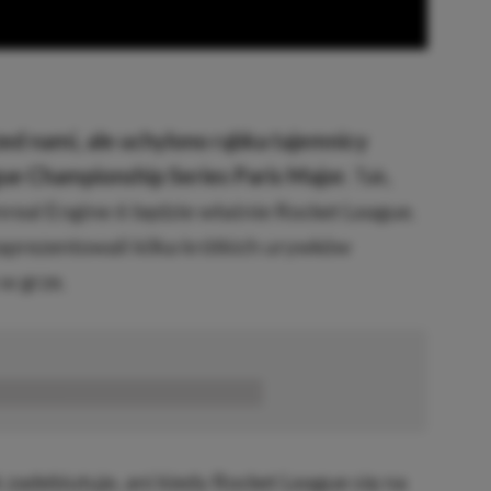
zed nami, ale uchylono rąbka tajemnicy
ue Championship Series Paris Major.
Tak,
nreal Engine 6 będzie właśnie Rocket League.
 zaprezentowali kilka krótkich urywków
w grze.
■■■■■■
 zadebiutuje, ani kiedy Rocket League się na