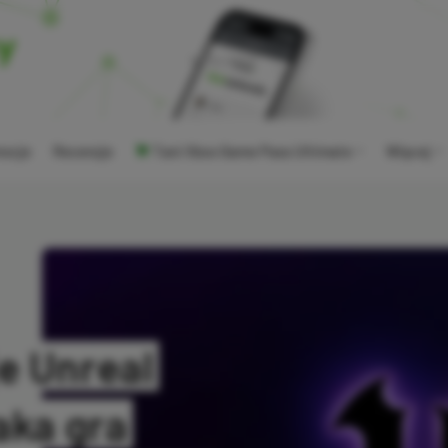
ocje
Recenzje
Tani Xbox Game Pass Ultimate
Więcej
e Unreal
aka gra