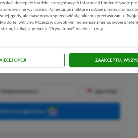
uzyskać dostęp do bardziej szczegółowych informacji i zmienić swoje pre
b odmówić jej wyrażenia.
Pamiętaj, że niektóre rodzaje przetwarzania 
R
E
K
L
A
M
A
jej zgody, ale masz prawo sprzeciwić się takiemu przetwarzaniu. Twoje
ylko do tej witryny. Możesz w dowolnym momencie zmienić swoje prefere
? Dajcie znać w komentarzach!
 stronę i klikając przycisk "Prywatność" na dole strony.
KNIJ I KUP 20 MIESIĘCY XBOX GAME PASS
ZŁ)!
WIĘCEJ OPCJI
ZAAKCEPTUJ WSZY
Dodaj komentarz
Zgłoś błąd
P.pl w Google News