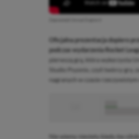
Zapowiedź Unreal Engine 6
Oficjalna prezentacja dopiero pr
podczas wydarzenia Rocket Leag
pierwszą grą, która wykorzysta U
Studio Psyonix, czyli twórcy gry,
nagranych w czasie rzeczywistym 
■
■■■■■
■■■■■■■■■■■
Nie wiemy niestety kiedy ów silnik