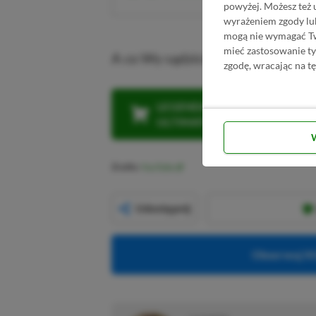
powyżej. Możesz też 
wyrażeniem zgody lu
mogą nie wymagać Two
mieć zastosowanie t
A co Wy sądzicie o Unreal Engine
zgodę, wracając na tę
LEGENDARNA PROMOCJA: KLI
ULTIMATE W CENIE 4 (ZA 300 
Źródło:
YouTube
Udostępnij
Obserwuj XG