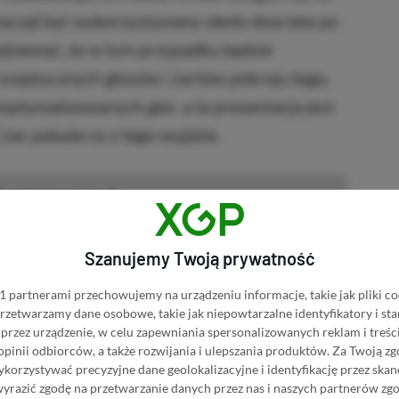
 zaczął być wykorzystywany około dwa lata po
odziewać, że w tym przypadku będzie
 sceptycznych głosów i żartów pokroju tego,
optymalizowanych gier, a ta prezentacja jest
Czas pokaże co z tego wyjdzie.
Kup Subnautica 2
BRAK PROWIZJI ZA PŁATNOŚĆ
ica 2 w Instant Gaming
Szanujemy Twoją prywatność
PRZEJDŹ DO SKLEPU
 partnerami przechowujemy na urządzeniu informacje, takie jak pliki co
3%
TANIEJ Z KODEM
XGPPL
 przetwarzamy dane osobowe, takie jak niepowtarzalne identyfikatory i s
ica 2 w Eneba
SKOPIUJ
przez urządzenie, w celu zapewniania spersonalizowanych reklam i treści
 opinii odbiorców, a także rozwijania i ulepszania produktów.
Za Twoją zg
PRZEJDŹ DO SKLEPU
orzystywać precyzyjne dane geolokalizacyjne i identyfikację przez ska
10%
TANIEJ Z KODEM
XGP6
tica 2 w GAMIVO
wyrazić zgodę na przetwarzanie danych przez nas i naszych partnerów zg
SKOPIUJ