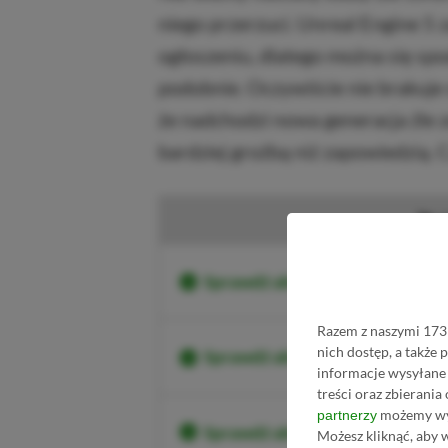
niego przerzuci. Unreal Engine 5
ogłoszeniu, dlatego można się sp
podobnie. Oczywiście nie brakuje
że nadchodzi nowa generacja źle z
bardziej groźbą niż zapowiedzią. 
Sprawdź aktualne ceny Subnaut
Razem z naszymi 1731
nich dostęp, a także
Sprawdź aktualne ceny Subnaut
informacje wysyłane 
treści oraz zbierania
możemy wyk
partnerzy
Sprawdź aktualne ceny Subnau
Możesz kliknąć, aby 