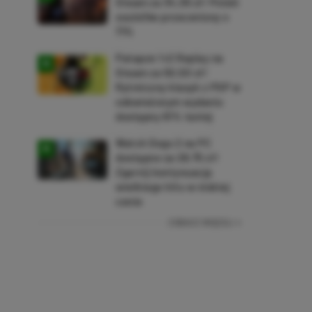
Steam za 34,36 zł! Polski
soulslike przeceniony o
71%
Patapon 1+2 Replay na
Steam za 50,50 zł!
Rytmiczny klasyk z PSP w
odświeżonym wydaniu
dostępny 61% taniej
Watch Dogs 2 na PC
dostępne za 28,75 zł!
Zgarnij kontynuację
wielkiego hitu w niskiej
cenie
ZOBACZ WIĘCEJ