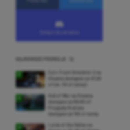
NAJNOWSZE PROMOCJE
Euro Truck Simulator 2 na
Steama dostępne za 47,26
zł (ok. 30 zł taniej)
God of War na Steama
dostępne za 69,63 zł!
Przygody Kratosa
dostępne aż 150 zł taniej
Lords of the Fallen na