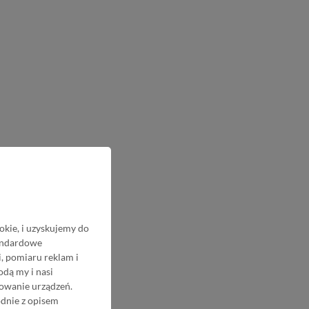
okie, i uzyskujemy do
tandardowe
, pomiaru reklam i
odą my i nasi
nowanie urządzeń.
odnie z opisem