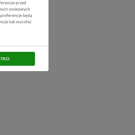
ferencje przed
danych osobowych
 preferencje będą
ncje lub wycofać
STKO