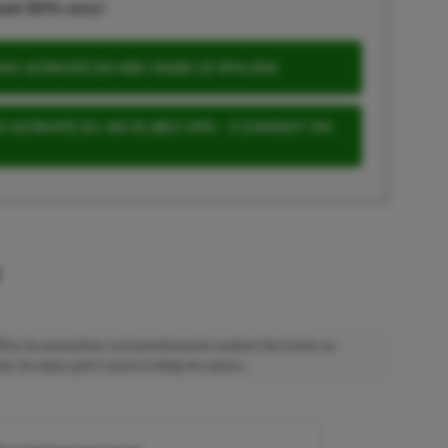
wet 80% ceny!
S ULTIMATE DO 80% TANIEJ (Z VPN-EM)
 ULTIMATE ZA 160 ZŁ (BEZ VPN – Z ZAMIAST 345
u
 Mimo że pozwalamy na komentowanie osobom bez konta na
ie, bo wpisy gości często trafiają do spamu.