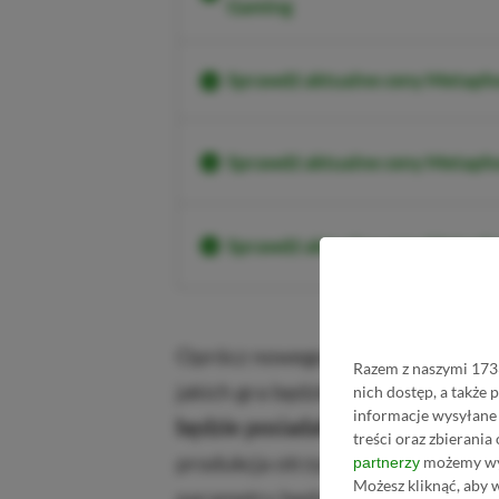
Gaming
Sprawdź aktualne ceny Metapho
Sprawdź aktualne ceny Metapho
Sprawdź aktualne ceny Metaph
Oprócz nowego zwiastuna, twórcy g
Razem z naszymi 1733
jakich gra będzie dostępna na kon
nich dostęp, a także
informacje wysyłane 
będzie posiadał możliwość pomię
treści oraz zbierania
produkcja otrzyma wsparcie PS5 P
możemy wyk
partnerzy
Możesz kliknąć, aby 
parametry będzie posiadać każdy