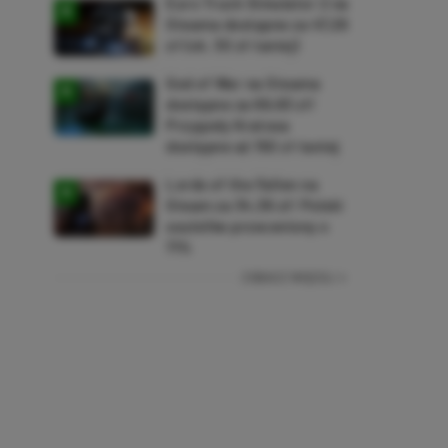
Euro Truck Simulator 2 na
Steama dostępne za 47,26
zł (ok. 30 zł taniej)
God of War na Steama
dostępne za 69,63 zł!
Przygody Kratosa
dostępne aż 150 zł taniej
Lords of the Fallen na
Steam za 34,36 zł! Polski
soulslike przeceniony o
71%
ZOBACZ WIĘCEJ