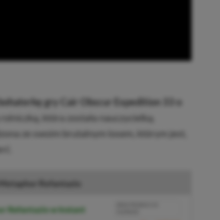
ohaterkę gry Cair Obscur Expedition 33 o
rolniczką, która została nauczycielką.
zona ze swoim brutalnym losem, którym jest,
rć.
Metaphor Refantazio
BRAK PROWIZJI ZA
r Refantazio w Instant
PŁATNOŚĆ