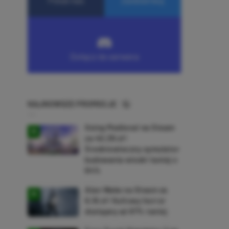
NAJNOWSZE PROMOCJE
Going Medieval na Steam
za 40,39 zł!
Średniowieczny symulator
budowania wioski taniej o
64%
Alan Wake na Steam za
9,16 zł! Kultowy horror
dostępny aż 87% taniej