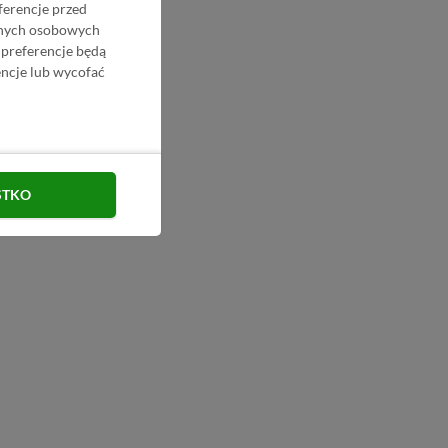
ferencje przed
danych osobowych
 preferencje będą
ncje lub wycofać
STKO