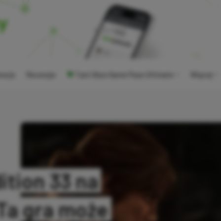
ocje
Recenzje
Tani Xbox Game Pass Ultimate
Więcej
ition 33 na
Ta gra może