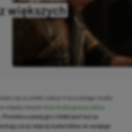
 z większych
KOPIOWANO
ada się na wielki sukces francuskiego studia
 to między innymi
duża liczba graczy, która
.
Premiera samej gry z kolei jest tuż za
entują coraz więcej materiałów ze swojego