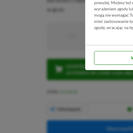
powyżej. Możesz też 
w grze.
wyrażeniem zgody lu
mogą nie wymagać Two
mieć zastosowanie t
zgodę, wracając na tę
■
■■■■■
■■■■■■■■■■■
LEGENDARNA PROMOCJA: KLI
ULTIMATE W CENIE 4 (ZA 300 
Źródło:
YouTube
Udostępnij
Obserwuj XG