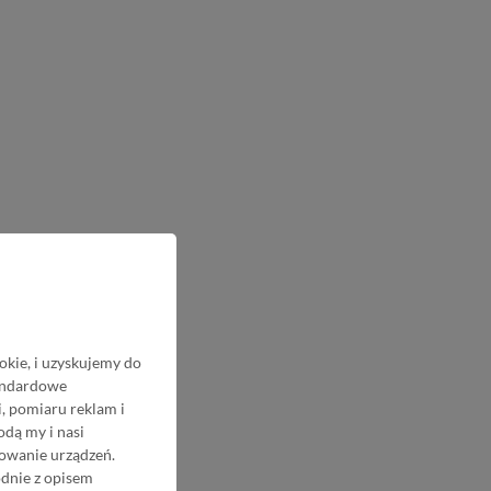
okie, i uzyskujemy do
tandardowe
, pomiaru reklam i
odą my i nasi
nowanie urządzeń.
odnie z opisem