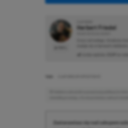
O AUTORZE
Herbert Friedel
REDAKTOR DZIAŁU NEWSY
Gracz od małego. Urodzony kon
maluje się w barwach niebiesk
PROFIL
Liczba wpisów:
2129
(w red
TAGI:
CLAIR OBSCUR EXPEDITION 33
Niektóre odnośniki w powyższej publikacji to linki 
niewielką prowizję, a Ty nie poniesiesz żadnych dod
Zastanawiasz się nad zakupem subs