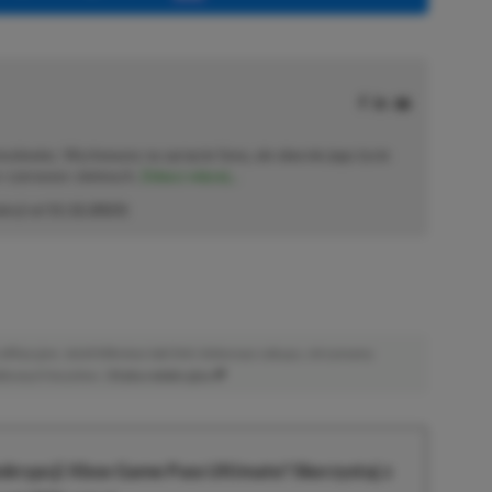
solowiec. Wychowany na sprzęcie Sony, ale obecnie jego życie
o–czerwono–zielonych.
Zobacz więcej...
akcji od
11.12.2023
)
afiliacyjne. Jeżeli klikniesz taki link i dokonasz zakupu, otrzymamy
atkowych kosztów. |
Etyka redakcyjna
krypcji Xbox Game Pass Ultimate? Skorzystaj z