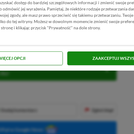
uzyskać dostęp do bardziej szczegółowych informacji i zmienić swoje pre
b odmówić jej wyrażenia.
Pamiętaj, że niektóre rodzaje przetwarzania 
jej zgody, ale masz prawo sprzeciwić się takiemu przetwarzaniu. Twoje
ylko do tej witryny. Możesz w dowolnym momencie zmienić swoje prefere
 stronę i klikając przycisk "Prywatność" na dole strony.
■■■■■■
WIĘCEJ OPCJI
ZAAKCEPTUJ WSZY
KNIJ I KUP 20 MIESIĘCY XBOX GAME PASS
ZŁ)!
Dodaj komentarz
Zgłoś błąd
P.pl w Google News