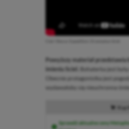
Clair Obscur Expedition 33 zwiastun Sciel
Powyższy materiał przedstawia b
imieniu Sciel.
Bohaterka jest byłą 
Obecnie protagonistka jest pogod
wydawałoby się nieuchronna śmie
Kup 
Sprawdź aktualne ceny Metapho