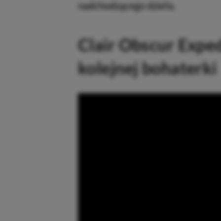
nadchodzącego dzieła.
Clair Obscur Exped
kolejnej bohaterki