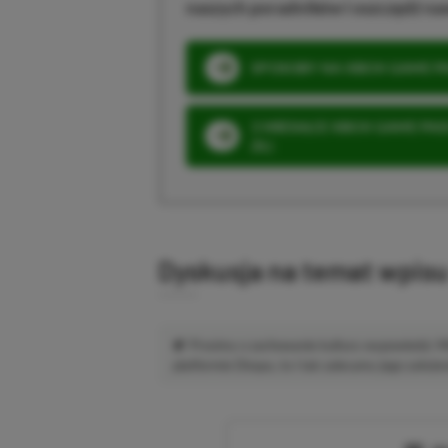
naszych poradników i oszczędź na
SPOSOBY NA XBOX GAME PAS
3 MIESIĄCE XBOX GAME PASS
ZŁ)
Dyskusja na temat wpis
Prosimy o zachowanie kultury wypowiedzi.
platformie Disqus, to i tak zalecamy jego założen