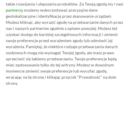
także rozwijania i ulepszania produktów.
Za Twoją zgodą my i nasi
TAGI:
FALLOUT 3
możemy wykorzystywać precyzyjne dane
partnerzy
geolokalizacyjne i identyfikację przez skanowanie urządzeń.
Niektóre odnośniki w powyższej publikacji to linki afiliacyjne. Jeżeli
Możesz kliknąć, aby wyrazić zgodę na przetwarzanie danych przez
klikniesz taki link i dokonasz zakupu, otrzymamy niewielką prowizję, a Ty nie
nas i naszych partnerów zgodnie z opisem powyżej. Możesz też
poniesiesz żadnych dodatkowych kosztów. |
Etyka redakcyjna
uzyskać dostęp do bardziej szczegółowych informacji i zmienić
swoje preferencje przed wyrażeniem zgody lub odmówić jej
wyrażenia.
Pamiętaj, że niektóre rodzaje przetwarzania danych
osobowych mogą nie wymagać Twojej zgody, ale masz prawo
Zastanawiasz się nad zakupem subskrypcji
sprzeciwić się takiemu przetwarzaniu. Twoje preferencje będą
Xbox Game Pass Ultimate? Skorzystaj z
mieć zastosowanie tylko do tej witryny. Możesz w dowolnym
naszych poradników i oszczędź nawet 80%
momencie zmienić swoje preferencje lub wycofać zgodę,
ceny!
wracając na tę stronę i klikając przycisk "Prywatność" na dole
strony.
SPOSOBY NA XBOX GAME PASS ULTIMATE
DO 80% TANIEJ (Z VPN-EM)
3 MIESIĄCE XBOX GAME PASS ULTIMATE
ZA 160 ZŁ (BEZ VPN – Z ZAMIAST 345 ZŁ)