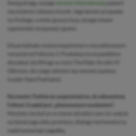
Swoją drogą, na jego
stronie internetowej
pojawił
się ostatnio ciekawy licznik. Jego koniec przypada
na 4 lutego, a wielu graczy liczy, że jego teaser
zapowiedzi związanej z grami.
Dla przykładu można wspomnieć o wyczekiwanym
remasterze Fallouta 3. Produkcja ta ma podobno
doczekać się liftingu w stylu The Elder Scrolls IV:
Oblivion, do czego odniósł się również zaufany
insider NateTheHate2.
Na swoim Twitterze wspomniał on, że odnowiony
Fallout 3 nadal jest „planowanym wydaniem”.
Niestety nie był on w stanie zdradzić nam nic więcej
na temat jego daty premiery, dlatego też kwestia ta
nadal pozostaje zagadką.