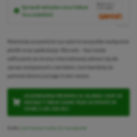
10%
TANIEJ Z
Sprawdź aktualne ceny Fallout
KODEM
XGP6
76 w GAMIVO
SKOPIUJ
R
E
K
L
A
M
A
Niemniej oczywiście na razie to wszystko wyłącznie
plotki oraz spekulacje. Kto wie – być może
odliczanie ze strony internetowej odnosi się do
spraw związanych z serialem, tym bardziej że
potwierdzono już jego trzeci sezon.
LEGENDARNA PROMOCJA: KLIKNIJ I KUP 20
MIESIĘCY XBOX GAME PASS ULTIMATE W
CENIE 4 (ZA 300 ZŁ)!
Źródło:
NateTheHate2 (Twitter)
,
Gamingbolt