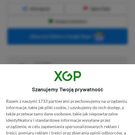
Udostępnij
Zgłoś błąd
Dodaj komentarz
Obserwuj XGP.pl w Google News
O AUTORZE
Adrian Witczak
REDAKTOR DZIAŁÓW NEWSY & PROMOCJE | RECENZENT
PROFIL
Szanujemy Twoją prywatność
Fan gier strategicznych, akcji i RPG. Swoje pierwsze
kroki z grami stawiał przy PS2 i PC, obecnie
Razem z naszymi 1733 partnerami przechowujemy na urządzeniu
preferuje bardziej platformy "Zielonych".
informacje, takie jak pliki cookie, i uzyskujemy do nich dostęp, a
Liczba wpisów:
3358
(w redakcji od
także przetwarzamy dane osobowe, takie jak niepowtarzalne
17.11.2022
)
identyfikatory i standardowe informacje wysyłane przez
urządzenie, w celu zapewniania spersonalizowanych reklam i
treści, pomiaru reklam i treści oraz zbierania opinii odbiorców, a