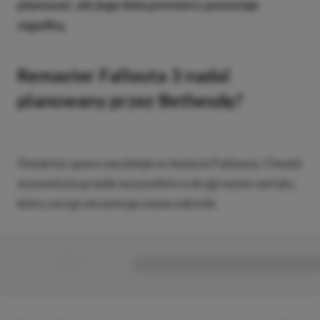
planować, ale jego data premiery pozostaje
zagadką.
Remaster Fallouta 3 nadal
planowany przez Bethesdę?
Ostatnio sporo się dzieje w świecie Fallouta. Chodzi
oczywiście przede wszystkim o drugi sezon serialu,
który wciąż otrzymuje nowe odcinki.
■
■■■■■■■■■■■■■■■■■