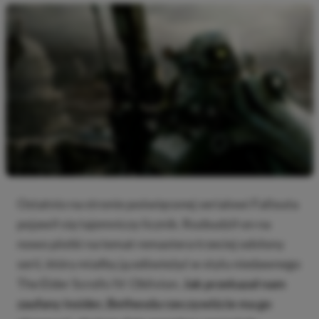
Ostatnio na stronie poświęconej serialowi Fallouta
pojawił się tajemniczy licznik. Rozbudził on na
nowo plotki na temat remastera trzeciej odsłony
serii, który miałby ją odświeżyć w stylu niedawnego
The Elder Scrolls IV: Oblivion.
Jak przekazał nam
zaufany insider, Bethesda rzeczywiście ma go