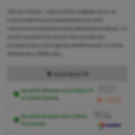
Tak czy inaczej – rzeczywiście wygląda na to, że
trzecia odsłona postapokaliptycznej serii
rzeczywiście dostanie swoją odświeżoną edycję. I w
sumie na pewno by na tym skorzystała, bo
przypomnijmy, że oryginał zadebiutował na rynku
dokładnie w 2008 roku.
Kup Fallout 76
BRAK PROWIZJI
Sprawdź aktualne ceny Fallout 76
ZA PŁATNOŚĆ
w Instant Gaming
PRZEJDŹ DO SKLEPU
3%
TANIEJ Z
Sprawdź aktualne ceny Fallout
KODEM
XGPPL
76 w Eneba
SKOPIUJ
PRZEJDŹ DO SKLEPU