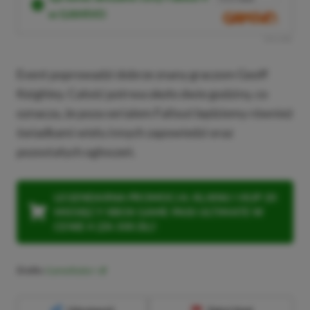
w GAMIVO
SKOPIUJ
R
E
K
L
A
M
A
Event poprowadzi dobrze znany graczom Geoff
Keighley. Całość potrwa około dwie godziny, co
oznacza, że poza serialem Fallout będziemy również
świadkami wielu innych zapowiedzi oraz
pozostałych ogłoszeń.
LEGENDARNA PROMOCJA: KLIKNIJ I KUP 20
MIESIĘCY XBOX GAME PASS ULTIMATE W
CENIE 4 (ZA 300 ZŁ)!
Źródło:
GamesRadar+