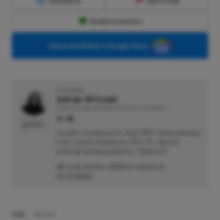
Udostępnij
Zgłoś błąd
Dodaj komentarz
Obserwuj XGP.pl w Google News
O AUTORZE
Adrian Witczak
REDAKTOR DZIAŁÓW NEWSY & PROMOCJE | RECENZENT
PROFIL
Fan gier strategicznych, akcji i RPG. Swoje pierwsze
kroki z grami stawiał przy PS2 i PC, obecnie
preferuje bardziej platformy "Zielonych".
Liczba wpisów:
3358
(w redakcji od
17.11.2022
)
TAGI:
FALLOUT