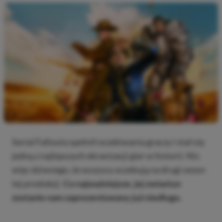
Serial Fallouta spełnił oczekiwania graczy i stał się
jedną z najlepszych ekranizacji gier w historii. Nic
więc dziwnego, że wszyscy oczekują na drugi sezon
tej produkcji.
Co najważniejsze, jej zwiastun
zostanie nam zaprezentowany już niedługo.