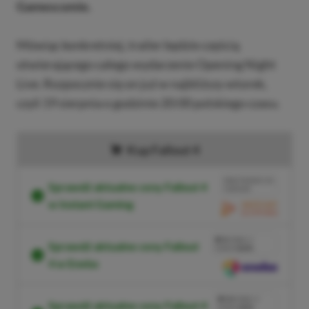
Gamescomie.
Mówiąc konkretniej, trailer będzie częścią
otwierającego całego wydarzenie Opening Night
Live. Rozpocznie się on już w najbliższy wtorek,
czyli 19 sierpnia o godzinie 20:00 polskiego czasu.
Kup Fallout 4
BRAK PROWIZJI ZA
Sprawdź aktualne ceny Fallout 4
PŁATNOŚĆ
w Instant Gaming
PRZEJDŹ DO SKLEPU
3%
TANIEJ Z
Sprawdź aktualne ceny Fallout
KODEM
XGPPL
4 w Eneba
SKOPIUJ
PRZEJDŹ DO SKLEPU
10%
TANIEJ Z
Sprawdź aktualne ceny Fallout 4
KODEM
XGP6