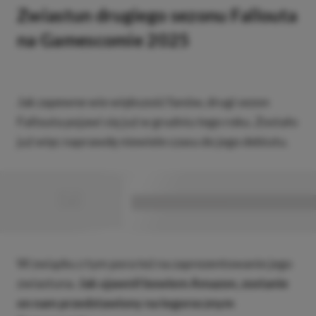
Zwiastun drugiego sezonu Fallouta
na Gamescomie 2025
Jak zapewne wie większość fanów, drugi sezon
Fallouta pojawi się już w grudniu tego roku. Zostało
już więc naprawdę niewiele czasu do jego debiutu.
■
■■■■■■■■■■■■■■■■■
W związku z tym pora też na zaprezentowanie jego
zwiastuna.
Jak ujawnił bowiem Amazon, zostanie
on nam przedstawiony na tegorocznym