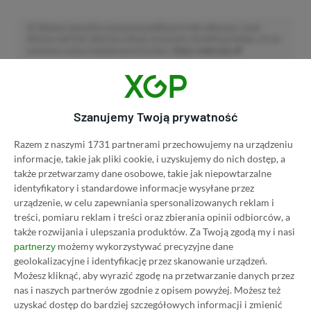
Niektóre odnośniki w powyższej publikacji to linki afiliacyjne. Jeżeli
klikniesz taki link i dokonasz zakupu, otrzymamy niewielką prowizję, a Ty nie
poniesiesz żadnych dodatkowych kosztów. |
Etyka redakcyjna
Zastanawiasz się nad zakupem subskrypcji
Szanujemy Twoją prywatność
Xbox Game Pass Ultimate? Skorzystaj z
Razem z naszymi 1731 partnerami przechowujemy na urządzeniu
naszych poradników i oszczędź nawet 80%
informacje, takie jak pliki cookie, i uzyskujemy do nich dostęp, a
ceny!
także przetwarzamy dane osobowe, takie jak niepowtarzalne
identyfikatory i standardowe informacje wysyłane przez
urządzenie, w celu zapewniania spersonalizowanych reklam i
SPOSOBY NA XBOX GAME PASS ULTIMATE
DO 80% TANIEJ (Z VPN-EM)
treści, pomiaru reklam i treści oraz zbierania opinii odbiorców, a
także rozwijania i ulepszania produktów.
Za Twoją zgodą my i nasi
możemy wykorzystywać precyzyjne dane
partnerzy
3 MIESIĄCE XBOX GAME PASS ULTIMATE
geolokalizacyjne i identyfikację przez skanowanie urządzeń.
ZA 160 ZŁ (BEZ VPN – Z ZAMIAST 345 ZŁ)
Możesz kliknąć, aby wyrazić zgodę na przetwarzanie danych przez
nas i naszych partnerów zgodnie z opisem powyżej. Możesz też
uzyskać dostęp do bardziej szczegółowych informacji i zmienić