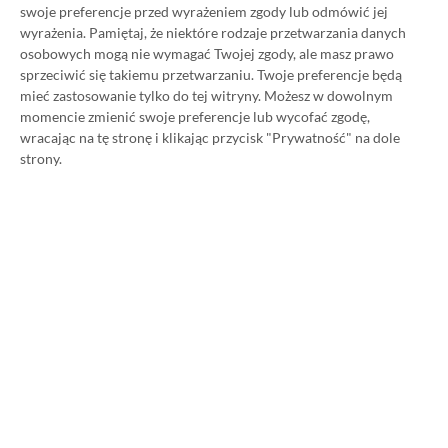
swoje preferencje przed wyrażeniem zgody lub odmówić jej
wyrażenia.
Pamiętaj, że niektóre rodzaje przetwarzania danych
osobowych mogą nie wymagać Twojej zgody, ale masz prawo
NAJNOWSZE PROMOCJE
sprzeciwić się takiemu przetwarzaniu. Twoje preferencje będą
mieć zastosowanie tylko do tej witryny. Możesz w dowolnym
Lords of the Fallen na Steam za 34,36 zł!
momencie zmienić swoje preferencje lub wycofać zgodę,
Polski soulslike przeceniony o 71%
wracając na tę stronę i klikając przycisk "Prywatność" na dole
strony.
Patapon 1+2 Replay na Steam za 50,50
zł! Rytmiczny klasyk z PSP w
odświeżonym wydaniu dostępny 61%
taniej
Watch Dogs 2 na PC dostępne za 28,75
zł! Zgarnij kontynuację wielkiego hitu w
niskiej cenie
Far Cry 6 na PC za 40,78 zł! Najnowsza
odsłona kultowej serii dostępna prawie
210 zł taniej