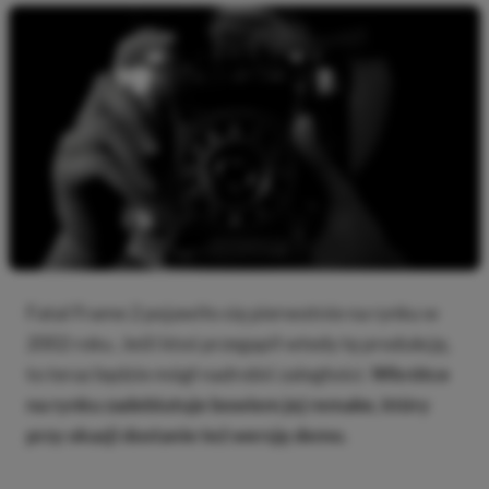
Fatal Frame 2 pojawiło się pierwotnie na rynku w
2002 roku. Jeśli ktoś przegapił wtedy tę produkcję,
to teraz będzie mógł nadrobić zaległości.
Wkrótce
na rynku zadebiutuje bowiem jej remake, który
przy okazji dostanie też wersję demo.