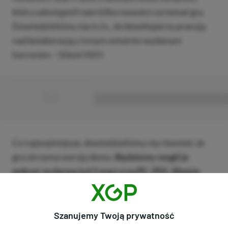
który udostępnił nam kilka nowości na temat gry.
Dowiedzieliśmy się m.in., że deweloperzy pracują
nad kolaboracją z innym ostatnio wydanym
horrorem – Silent Hill f.
■
■■■■■■■■■■■■■■■■■
Co najważniejsze, dowiedzieliśmy się również, że
gra otrzyma wersję demo.
Będziemy mogli je
pobrać za darmo już 5 marca na PC, PS5, Xboxie
Series X|S oraz Nintendo Switch 2.
Grę sprawdzimy więc na kilka dni przed jej
Szanujemy Twoją prywatność