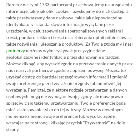
debiutem. Ten został bowiem zaplanowany na 12
Razem z naszymi 1733 partnerami przechowujemy na urządzeniu
marca 2026 roku.
informacje, takie jak pliki cookie, i uzyskujemy do nich dostęp, a
także przetwarzamy dane osobowe, takie jak niepowtarzalne
identyfikatory i standardowe informacje wysyłane przez
Kup Fatal Frame II Crimson Butterfly
urządzenie, w celu zapewniania spersonalizowanych reklam i
treści, pomiaru reklam i treści oraz zbierania opinii odbiorców, a
Remake
także rozwijania i ulepszania produktów.
Za Twoją zgodą my i nasi
możemy wykorzystywać precyzyjne dane
partnerzy
Sprawdź aktualne ceny Fatal
BRAK PROWIZJI
geolokalizacyjne i identyfikację przez skanowanie urządzeń.
ZA PŁATNOŚĆ
Frame II Crimson Butterfly
Możesz kliknąć, aby wyrazić zgodę na przetwarzanie danych przez
Remake w Instant Gaming
nas i naszych partnerów zgodnie z opisem powyżej. Możesz też
PRZEJDŹ DO
uzyskać dostęp do bardziej szczegółowych informacji i zmienić
SKLEPU
swoje preferencje przed wyrażeniem zgody lub odmówić jej
Sprawdź aktualne ceny Fatal
3%
TANIEJ Z
wyrażenia.
Pamiętaj, że niektóre rodzaje przetwarzania danych
KODEM
XGPPL
Frame II Crimson Butterfly
osobowych mogą nie wymagać Twojej zgody, ale masz prawo
SKOPIUJ
Remake w Eneba
sprzeciwić się takiemu przetwarzaniu. Twoje preferencje będą
PRZEJDŹ DO
mieć zastosowanie tylko do tej witryny. Możesz w dowolnym
SKLEPU
Sprawdź aktualne ceny Fatal
momencie zmienić swoje preferencje lub wycofać zgodę,
10%
TANIEJ Z
KODEM
XGP6
Frame II Crimson Butterfly
wracając na tę stronę i klikając przycisk "Prywatność" na dole
SKOPIUJ
strony.
Remake w GAMIVO
R
E
K
L
A
M
A