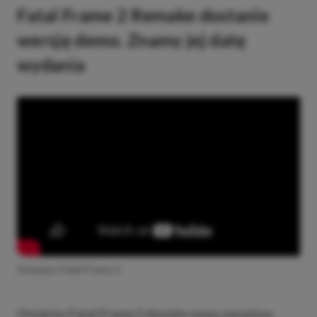
Fatal Frame 2 Remake dostanie
wersję demo. Znamy jej datę
wydania
Zwiastun Fatal Frame 2
Ostatnio Fatal Frame 2 dostało nowy zwiastun,