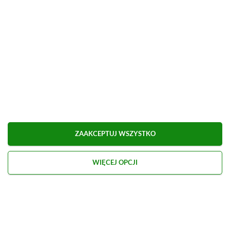
Wczytaj więcej newsów
BĄDŹMY W KONTAKCIE
ZAAKCEPTUJ WSZYSTKO
WIĘCEJ OPCJI