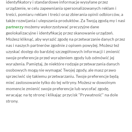
Promowany post
identyfikatory i standardowe informacje wysyłane przez
urządzenie, w celu zapewniania spersonalizowanych reklam i
treści, pomiaru reklam i treści oraz zbierania opinii odbiorców, a
także rozwijania i ulepszania produktów.
Za Twoją zgodą my i nasi
Strona główna
»
Promocje
możemy wykorzystywać precyzyjne dane
partnerzy
Poradnik na tani Xbox Game
geolokalizacyjne i identyfikację przez skanowanie urządzeń.
Możesz kliknąć, aby wyrazić zgodę na przetwarzanie danych przez
Pass Ultimate. Kup
nas i naszych partnerów zgodnie z opisem powyżej. Możesz też
uzyskać dostęp do bardziej szczegółowych informacji i zmienić
subskrypcję nawet 80%
swoje preferencje przed wyrażeniem zgody lub odmówić jej
wyrażenia.
Pamiętaj, że niektóre rodzaje przetwarzania danych
taniej!
osobowych mogą nie wymagać Twojej zgody, ale masz prawo
sprzeciwić się takiemu przetwarzaniu. Twoje preferencje będą
mieć zastosowanie tylko do tej witryny. Możesz w dowolnym
Author
Kacper Kościański
SKOPIUJ LINK
SKOPIOWANO
Ost. aktualizacja:
26.06, 11:03
momencie zmienić swoje preferencje lub wycofać zgodę,
wracając na tę stronę i klikając przycisk "Prywatność" na dole
strony.