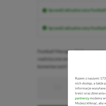
Sprawdź aktualne ceny Footbal
Sprawdź aktualne ceny Footba
Football Manager 2026 powstaje n
realistyczne wrażenia w historii s
komentarzach!
Razem z naszymi 1733
■
nich dostęp, a także
■■■■■
informacje wysyłane 
■■■■■■■■■■■
treści oraz zbierania
możemy wyk
partnerzy
Możesz kliknąć, aby 