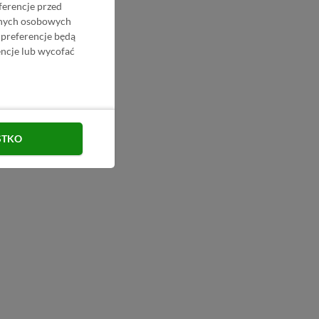
ferencje przed
danych osobowych
 preferencje będą
ncje lub wycofać
STKO