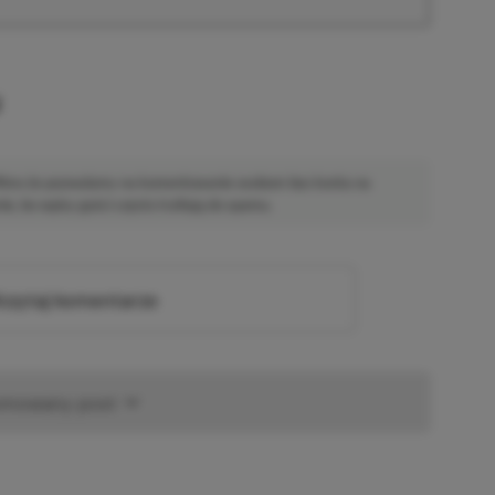
u
 Mimo że pozwalamy na komentowanie osobom bez konta na
ie, bo wpisy gości często trafiają do spamu.
zytaj komentarze
omowany post