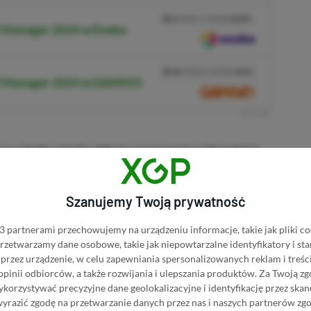
PRZEJDŹ DO SKLEPU
3%
TANIEJ Z KODEM
XGPPL
l Manager 2024 w Eneba
SKOPIUJ
PRZEJDŹ DO SKLEPU
10%
TANIEJ Z KODEM
XGP6
ll Manager 2024 w GAMIVO
SKOPIUJ
R
E
K
L
A
M
A
a silniku Unity. Ma to zapewnić najbardziej
erii. Czekacie na nową odsłonę? Dajcie znać w
Szanujemy Twoją prywatność
 partnerami przechowujemy na urządzeniu informacje, takie jak pliki co
 przetwarzamy dane osobowe, takie jak niepowtarzalne identyfikatory i s
przez urządzenie, w celu zapewniania spersonalizowanych reklam i treści
■■■■■■
 opinii odbiorców, a także rozwijania i ulepszania produktów.
Za Twoją zg
orzystywać precyzyjne dane geolokalizacyjne i identyfikację przez ska
wyrazić zgodę na przetwarzanie danych przez nas i naszych partnerów zg