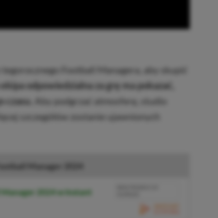
z tegorocznego Football Managera, aby skupić
 ekipa odpowiedzialna za grę ma pokazać,
o czasu.
Aby podgrzać atmosferę, studio
ięcej szczegółów zostanie ujawnionych
ootball Manager 2024
BRAK PROWIZJI ZA
l Manager 2024 w Instant
PŁATNOŚĆ