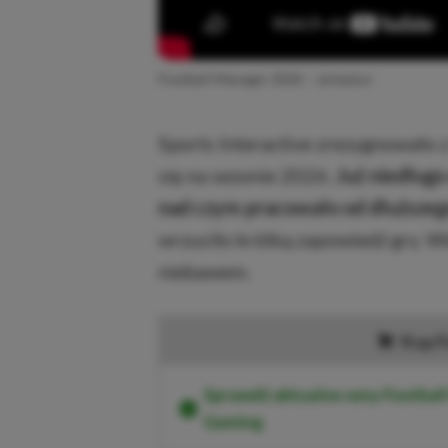
Football Manager 2026 – zwiastun
Sports Interactive zrezygnowało 
się na sezonie 2026.
Już niedługo
nad czym pracowało od dłuższeg
wrzuciło krótką zapowiedź gry. W
niebawem.
Kup F
Sprawdź aktualne ceny Footbal
Gaming