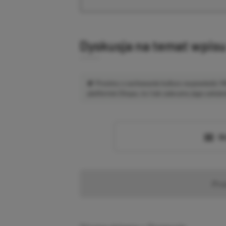
Dyskusja na temat wpis
Prosimy o zachowanie kultury wypowiedzi.
platformie Disqus, to i tak zalecamy jego założen
Wc
Pr