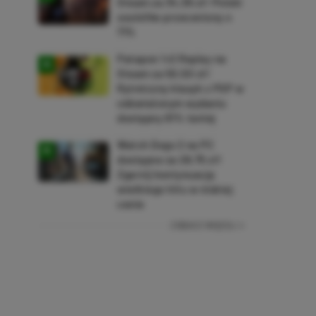
Steam za 34,36 zł! Polski
soulslike przeceniony o
71%
Patapon 1+2 Replay na
Steam za 50,50 zł!
Rytmiczny klasyk z PSP w
odświeżonym wydaniu
dostępny 61% taniej
Watch Dogs 2 na PC
dostępne za 28,75 zł!
Zgarnij kontynuację
wielkiego hitu w niskiej
cenie
ZOBACZ WIĘCEJ