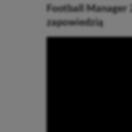
Football Manager 
zapowiedzią