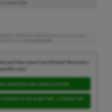
cji od
02.07.2024
)
afiliacyjne. Jeżeli klikniesz taki link i dokonasz zakupu, otrzymamy
atkowych kosztów. |
Etyka redakcyjna
krypcji Xbox Game Pass Ultimate? Skorzystaj z
wet 80% ceny!
S ULTIMATE DO 80% TANIEJ (Z VPN-EM)
 ULTIMATE ZA 160 ZŁ (BEZ VPN – Z ZAMIAST 345