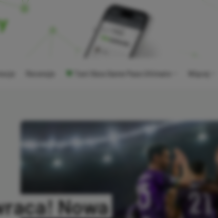
ocje
Recenzje
Tani Xbox Game Pass Ultimate
Więcej
wraca! Nowa