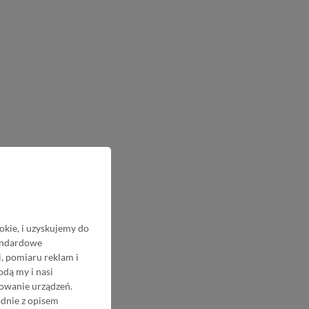
okie, i uzyskujemy do
tandardowe
, pomiaru reklam i
odą my i nasi
nowanie urządzeń.
odnie z opisem