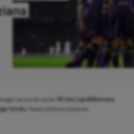
ziana
SKOPIOWANO
anager wraca do życia!
W sieci opublikowano
go tytułu.
Nowa odsłona zostanie