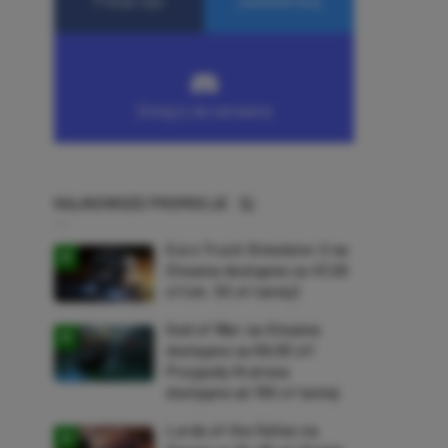
NAJNOWSZE PROMOCJE
Euro Truck Simulator 2 na
Steama dostępne za 47,26
zł (ok. 30 zł taniej)
God of War na Steama
dostępne za 69,63 zł!
Przygody Kratosa
dostępne aż 150 zł taniej
Lords of the Fallen na