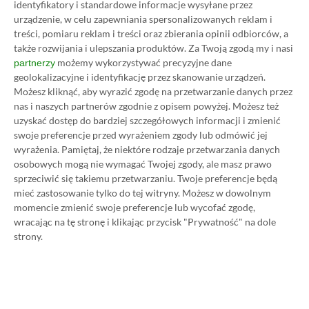
Ost. aktualizacja:
26.06, 11:03
identyfikatory i standardowe informacje wysyłane przez
urządzenie, w celu zapewniania spersonalizowanych reklam i
treści, pomiaru reklam i treści oraz zbierania opinii odbiorców, a
także rozwijania i ulepszania produktów.
Za Twoją zgodą my i nasi
możemy wykorzystywać precyzyjne dane
partnerzy
geolokalizacyjne i identyfikację przez skanowanie urządzeń.
Możesz kliknąć, aby wyrazić zgodę na przetwarzanie danych przez
nas i naszych partnerów zgodnie z opisem powyżej. Możesz też
uzyskać dostęp do bardziej szczegółowych informacji i zmienić
swoje preferencje przed wyrażeniem zgody lub odmówić jej
wyrażenia.
Pamiętaj, że niektóre rodzaje przetwarzania danych
osobowych mogą nie wymagać Twojej zgody, ale masz prawo
sprzeciwić się takiemu przetwarzaniu. Twoje preferencje będą
mieć zastosowanie tylko do tej witryny. Możesz w dowolnym
momencie zmienić swoje preferencje lub wycofać zgodę,
Koszt 1 miesiąca subskrypcji Xbox Game Pass
wracając na tę stronę i klikając przycisk "Prywatność" na dole
Ultimate w oficjalnym sklepie Microsoftu to
strony.
obecnie aż 115 zł – nie ma co ukrywać, że to bardzo
dużo. Jednak wcale nie musisz tyle płacić!