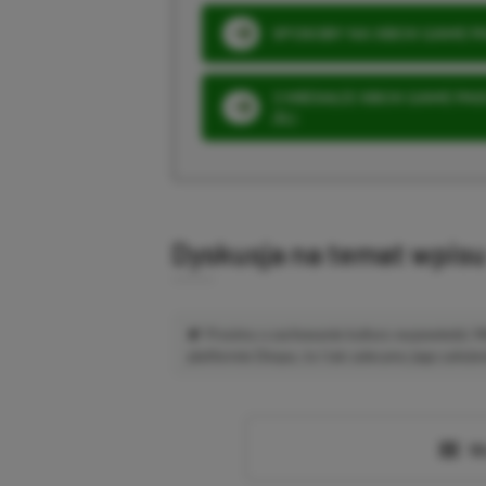
SPOSOBY NA XBOX GAME PAS
3 MIESIĄCE XBOX GAME PASS
ZŁ)
Dyskusja na temat wpis
Prosimy o zachowanie kultury wypowiedzi.
platformie Disqus, to i tak zalecamy jego założen
Wc