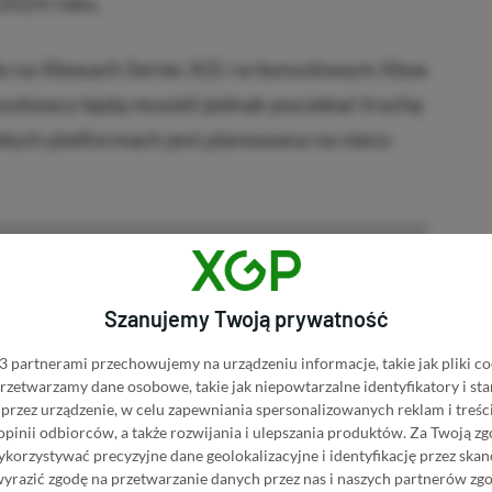
 2024 roku.
że na Xboxach Series X|S i w konsolowym Xbox
olowcy będą musieli jednak poczekać trochę
ałych platformach jest planowana na nieco
up Xbox Series S
NASZ WYBÓR
Szanujemy Twoją prywatność
ies S w Media Expert
 partnerami przechowujemy na urządzeniu informacje, takie jak pliki co
eries S w RTV EURO AGD
 przetwarzamy dane osobowe, takie jak niepowtarzalne identyfikatory i s
przez urządzenie, w celu zapewniania spersonalizowanych reklam i treści
 opinii odbiorców, a także rozwijania i ulepszania produktów.
Za Twoją zg
ries S w Media Markt
orzystywać precyzyjne dane geolokalizacyjne i identyfikację przez ska
wyrazić zgodę na przetwarzanie danych przez nas i naszych partnerów zg