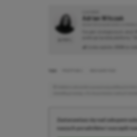
O AUTORZE
Adrian Witczak
REDAKTOR DZIAŁÓW NEWSY & PROMOCJ
Fan gier strategicznych, akcji 
preferuje bardziej platformy "Zi
PROFIL
Liczba wpisów:
3358
(w red
TAGI:
FROSTPUNK 2
XBOX GAME PASS
Niektóre odnośniki w powyższej publikacji to linki 
niewielką prowizję, a Ty nie poniesiesz żadnych dod
Zastanawiasz się nad zakupem subs
naszych poradników i oszczędź na