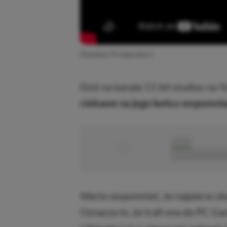
Zwiastun Frostpunka 2
Dziś na kanale 11 bit studios na 
ciekawe na jego końcu wspomnian
■
■■■■■
■■■■■■■■■■■
Warto wspomnieć, że najpierw uka
Oznacza to, że trafi ona do PC 