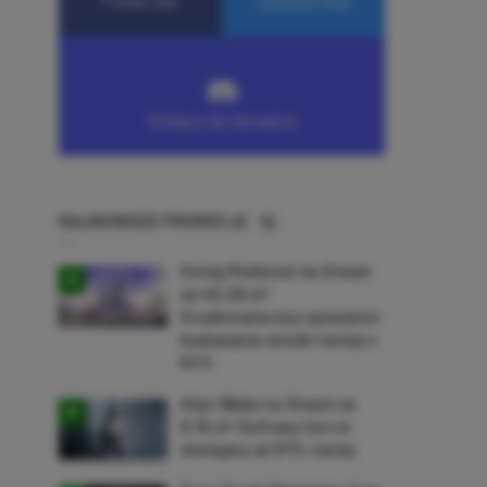
NAJNOWSZE PROMOCJE
Going Medieval na Steam
za 40,39 zł!
Średniowieczny symulator
budowania wioski taniej o
64%
Alan Wake na Steam za
9,16 zł! Kultowy horror
dostępny aż 87% taniej