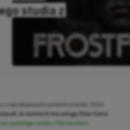
ego studia z
OPIOWANO
na z najciekawszych polskich premier 2024
ormowali, że wzmocni ona usługę Xbox Game
acy polskiego studia z Microsoftem
.