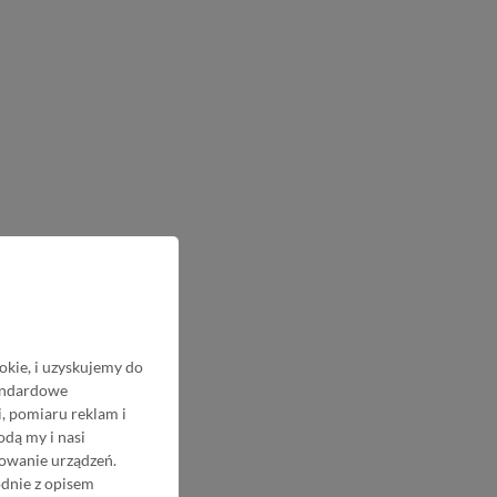
okie, i uzyskujemy do
tandardowe
, pomiaru reklam i
odą my i nasi
nowanie urządzeń.
odnie z opisem