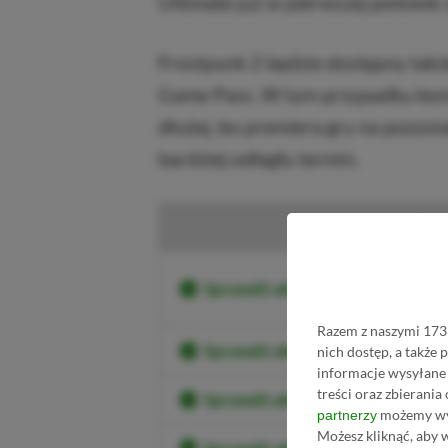
Ultimate już w pierwszej połowie
Frostpunk 2 będzie dostępny tak
Game Pass. W tym przypadku kons
dłużej, bo premiera gry na pozost
bardziej odległy termin.
K
Sprawdź aktualne ceny Xbox Ser
Razem z naszymi 1733
Sprawdź aktualne ceny Xbox S
nich dostęp, a także
informacje wysyłane 
treści oraz zbierania
Sprawdź aktualne ceny Xbox Se
możemy wyk
partnerzy
Możesz kliknąć, aby 