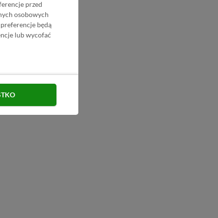
ferencje przed
danych osobowych
 preferencje będą
ncje lub wycofać
STKO