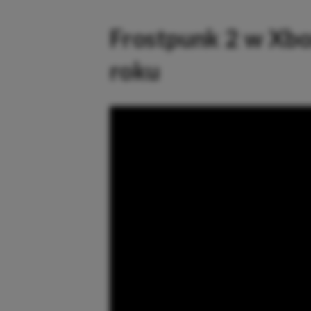
Frostpunk 2 w Xb
roku