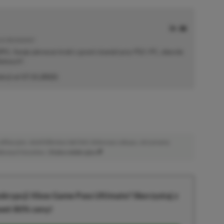
E | RECENZENT
i RPG. Swoje pierwsze kroki z grami stawiał przy PS2 i PC, obecnie
elonych".
akcji od
17.11.2022
)
afiliacyjne. Jeżeli klikniesz taki link i dokonasz zakupu, otrzymamy
atkowych kosztów. |
Etyka redakcyjna
krypcji Xbox Game Pass Ultimate? Skorzystaj z
wet 80% ceny!