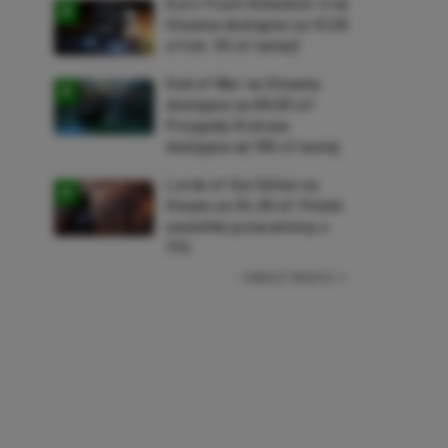
Euro Truck Simulator 2 na
Steama dostępne za 47,26
zł (ok. 30 zł taniej)
God of War na Steama
dostępne za 69,63 zł!
Przygody Kratosa
dostępne aż 150 zł taniej
Lords of the Fallen na
Steam za 34,36 zł! Polski
soulslike przeceniony o
71%
ZOBACZ WIĘCEJ