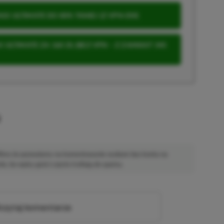
S ULTIMATE DO 80% TANIEJ (Z VPN-EM)
 ULTIMATE ZA 160 ZŁ (BEZ VPN – Z ZAMIAST 345
u
 Mimo że pozwalamy na komentowanie osobom bez konta na
ie, bo wpisy gości często trafiają do spamu.
zytaj komentarze