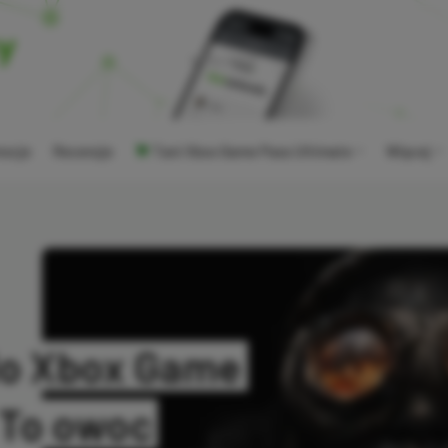
ocje
Recenzje
Tani Xbox Game Pass Ultimate
Więcej
 do Xbox Game
 To owoc