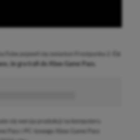
YouTube pojawił się zwiastun Frostpunka 2.
Co
o, że gra trafi do Xbox Game Pass.
■■■■■■
że się wersja produkcji na komputery.
Game Pass i PC-towego Xbox Game Pass