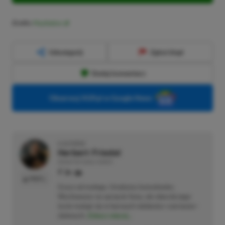
Źródło:
PlayStation
Udostępnij
Zgłoś błąd
Dodaj komentarz
Obserwuj XGP.pl w Google News
O AUTORZE
Herbert Friedel
REDAKTOR DZIAŁU NEWSY
PROFIL
Gracz od małego. Urodzony konsolowiec.
Wychowany na sprzęcie Sony, ale obecnie jego
życie maluje się w barwach niebiesko–czerwono–
zielonych.
Zobacz więcej...