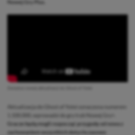
Nowej Gry Plus.
Zwiastun nowej aktualizacji do Ghost of Yotei
Aktualizacja do Ghost of Yotei oznaczona numerem
1.100.000, wprowadzi do gry tryb Nowej Gry+.
Gracze będą mogli rozpocząć przygodę od nowa z
zachowaniem wszystkich dotychczasowo