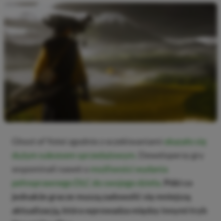
Ghost of Yotei zgodnie z oczekiwaniami
okazało się
dużym sukcesem sprzedażowym.
Deweloperzy gry
wspominali nawet o
możliwości wydania
pełnoprawnego DLC do swojego dzieła.
Póki co
jednakże gracze muszą zadowolić się mniejszą
aktualizacją, która wprowadza między innymi tryb