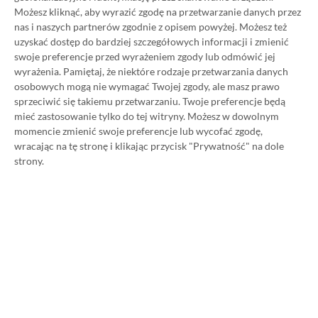
Możesz kliknąć, aby wyrazić zgodę na przetwarzanie danych przez
nas i naszych partnerów zgodnie z opisem powyżej. Możesz też
3 MIESIĄCE XBOX GAME PASS ULTIMATE
ZA 160 ZŁ (BEZ VPN – Z ZAMIAST 345 ZŁ)
uzyskać dostęp do bardziej szczegółowych informacji i zmienić
swoje preferencje przed wyrażeniem zgody lub odmówić jej
wyrażenia.
Pamiętaj, że niektóre rodzaje przetwarzania danych
osobowych mogą nie wymagać Twojej zgody, ale masz prawo
sprzeciwić się takiemu przetwarzaniu. Twoje preferencje będą
mieć zastosowanie tylko do tej witryny. Możesz w dowolnym
NAJNOWSZE PROMOCJE
momencie zmienić swoje preferencje lub wycofać zgodę,
wracając na tę stronę i klikając przycisk "Prywatność" na dole
Euro Truck Simulator 2 na Steama
strony.
dostępne za 47,26 zł (ok. 30 zł taniej)
God of War na Steama dostępne za 69,63
zł! Przygody Kratosa dostępne aż 150 zł
taniej
Lords of the Fallen na Steam za 34,36 zł!
Polski soulslike przeceniony o 71%