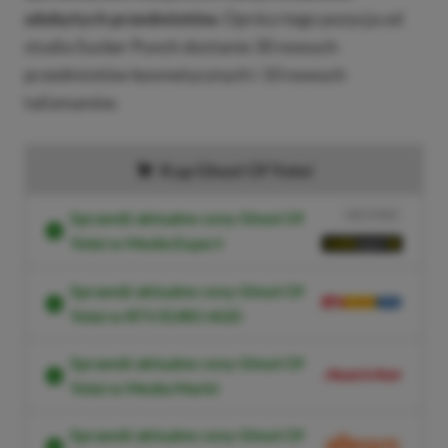
zdobytych przedmiotów.
Oprócz tego pozycja od
studia Sucker Punch dostanie 30 nowych
przedmiotów kosmetycznych i 10 nowych
talizmanów.
Kup Ghost Of Yotei
Sprawdź aktualne ceny Ghost Of
NASZ WYBÓR
Yotei w Media Expert
Sprawdź aktualne ceny Ghost Of
Yotei w RTV EURO AGD
Sprawdź aktualne ceny Ghost Of
Yotei w Media Markt
Sprawdź aktualne ceny Ghost Of