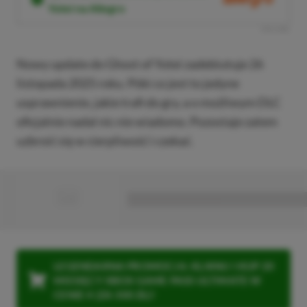
Yotei na Allegro
R
E
K
L
A
M
A
Nowy update do Ghost of Yotei zadebiutuje 26
listopada 2025 roku. Póki co jest to jedyne
usprawnienie, jakie trafi do gry, a o możliwym DLC
oficjalnie nadal nic nie wiadomo. Pozostaje zatem
uzbroić się w cierpliwość i czekać.
■
■■■■■■■■■■■■■■■■■
LEGENDARNA PROMOCJA: KLIKNIJ I KUP 20
MIESIĘCY XBOX GAME PASS ULTIMATE W
CENIE 4 (ZA 300 ZŁ)!