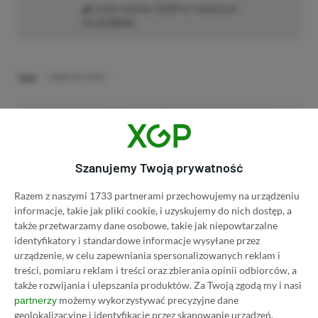
Liczba wpisów:
2129
(w redakcji od
11.12.2023
)
TAGI:
GHOST OF YOTEI
Niektóre odnośniki w powyższej publikacji to linki afiliacyjne. Jeżeli
klikniesz taki link i dokonasz zakupu, otrzymamy niewielką prowizję, a Ty nie
poniesiesz żadnych dodatkowych kosztów. |
Etyka redakcyjna
Szanujemy Twoją prywatność
Razem z naszymi 1733 partnerami przechowujemy na urządzeniu
Zastanawiasz się nad zakupem subskrypcji
informacje, takie jak pliki cookie, i uzyskujemy do nich dostęp, a
Xbox Game Pass Ultimate? Skorzystaj z
także przetwarzamy dane osobowe, takie jak niepowtarzalne
naszych poradników i oszczędź nawet 80%
identyfikatory i standardowe informacje wysyłane przez
ceny!
urządzenie, w celu zapewniania spersonalizowanych reklam i
treści, pomiaru reklam i treści oraz zbierania opinii odbiorców, a
także rozwijania i ulepszania produktów.
Za Twoją zgodą my i nasi
SPOSOBY NA XBOX GAME PASS ULTIMATE
możemy wykorzystywać precyzyjne dane
partnerzy
DO 80% TANIEJ (Z VPN-EM)
geolokalizacyjne i identyfikację przez skanowanie urządzeń.