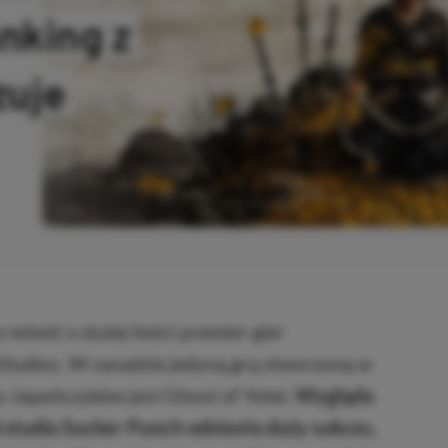
nking z
zuje
OPIOWANO
mówić o dużej ilości premier gier
Studios. W zasadzie jedyną grą stworzoną w
 Japończyków jest Ghost of Yotei.
Wygląda
d studia Sucker Punch odniosła duży sukces,