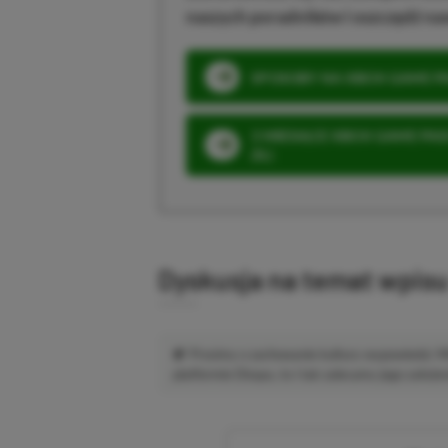
naszych poradników i oszczędź na
SPOSOBY NA XBOX GAME PAS
3 MIESIĄCE XBOX GAME PASS
ZŁ)
Dyskusja na temat wpis
Prosimy o zachowanie kultury wypowiedzi.
platformie Disqus, to i tak zalecamy jego założen