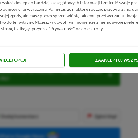
uzyskać dostęp do bardziej szczegółowych informacji i zmienić swoje pre
b odmówić jej wyrażenia.
Pamiętaj, że niektóre rodzaje przetwarzania 
ższą listę, nie podała dokładnych liczb
jej zgody, ale masz prawo sprzeciwić się takiemu przetwarzaniu. Twoje
gier. Jak jednak zapewniają twórcy
ylko do tej witryny. Możesz w dowolnym momencie zmienić swoje prefere
 stronę i klikając przycisk "Prywatność" na dole strony.
największą premierą Sony od czasów Spider-
Japończycy mogą świętować sukces najnowszej
WIĘCEJ OPCJI
ZAAKCEPTUJ WSZY
KNIJ I KUP 20 MIESIĘCY XBOX GAME PASS
ZŁ)!
Dodaj komentarz
Zgłoś błąd
P.pl w Google News