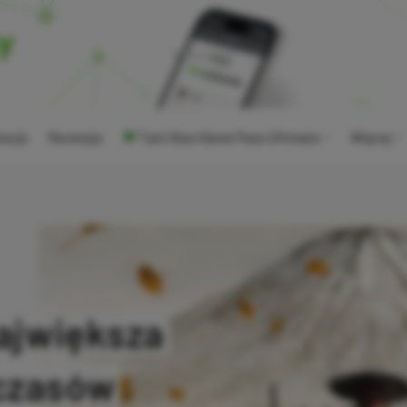
ocje
Recenzje
Tani Xbox Game Pass Ultimate
Więcej
największa
 czasów