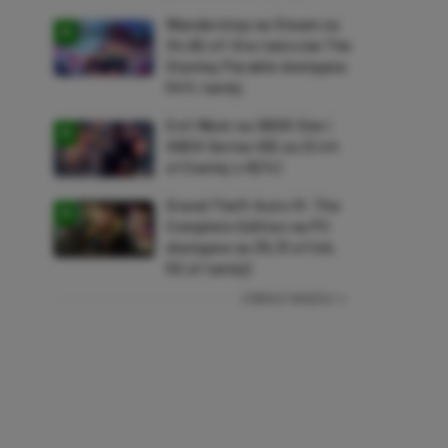
Wanderstop na Steam za
34,82 zł! Gra twórców The
Stanley Parable dostępna
54% taniej
Evil West na XBOX One i
XBOX Series X|S za 21,44
zł (taniej o 92%)
Grand Theft Auto IV: The
Complete Edition na PC
dostępne za 35,31 zł (ok.
50 zł taniej)
ZOBACZ WIĘCEJ