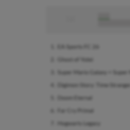
■
■■■■■
■■■■■■■■■■■
EA Sports FC 26
Ghost of Yotei
Super Mario Galaxy + Super 
Digimon Story: Time Strange
Doom Eternal
Far Cry Primal
Hogwarts Legacy