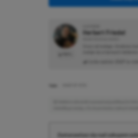
O AUTORZE
Herbert Friedel
REDAKTOR DZIAŁU NEWSY
Gracz od małego. Urodzony kon
maluje się w barwach niebiesk
PROFIL
Liczba wpisów:
2127
(w red
TAGI:
GHOST OF YOTEI
Niektóre odnośniki w powyższej publikacji to linki 
niewielką prowizję, a Ty nie poniesiesz żadnych dod
Zastanawiasz się nad zakupem subs