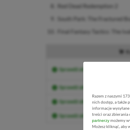
Red Dead Redemption 2
South Park: The Fractured B
Final Fantasy Tactics: The Iva
K
Sprawdź aktualne ceny Ghost O
Sprawdź aktualne ceny Ghost 
Razem z naszymi 1731
Sprawdź aktualne ceny Ghost O
nich dostęp, a także
informacje wysyłane 
treści oraz zbierania
Sprawdź aktualne ceny Ghost Of
możemy wyk
partnerzy
Możesz kliknąć, aby 