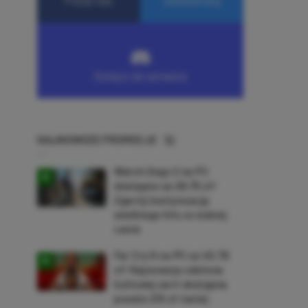
NAJNOWSZE PROMOCJE
Watch Dogs 2 na PC
dostępne za 28,75 zł!
Zgarnij kontynuację
wielkiego hitu w niskiej
cenie
Far Cry 6 na PC za 40,78
zł! Najnowsza odsłona
kultowej serii dostępna
prawie 210 zł taniej