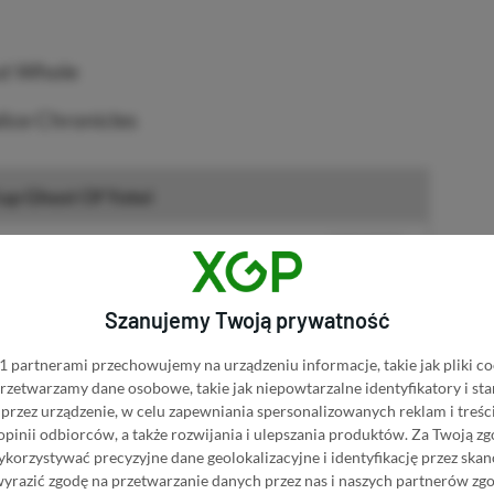
ut Whole
lice Chronicles
up Ghost Of Yotei
NASZ WYBÓR
f Yotei w Media Expert
Szanujemy Twoją prywatność
Of Yotei w RTV EURO AGD
 partnerami przechowujemy na urządzeniu informacje, takie jak pliki co
f Yotei w Media Markt
 przetwarzamy dane osobowe, takie jak niepowtarzalne identyfikatory i s
przez urządzenie, w celu zapewniania spersonalizowanych reklam i treści
 opinii odbiorców, a także rozwijania i ulepszania produktów.
Za Twoją zg
 Yotei na Allegro
orzystywać precyzyjne dane geolokalizacyjne i identyfikację przez ska
wyrazić zgodę na przetwarzanie danych przez nas i naszych partnerów zg
R
E
K
L
A
M
A