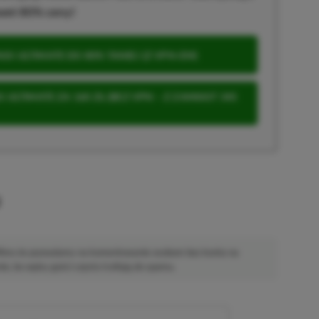
wet 80% ceny!
S ULTIMATE DO 80% TANIEJ (Z VPN-EM)
 ULTIMATE ZA 160 ZŁ (BEZ VPN – Z ZAMIAST 345
u
 Mimo że pozwalamy na komentowanie osobom bez konta na
ie, bo wpisy gości często trafiają do spamu.