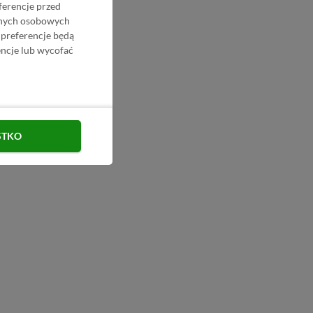
ferencje przed
danych osobowych
 preferencje będą
ncje lub wycofać
STKO