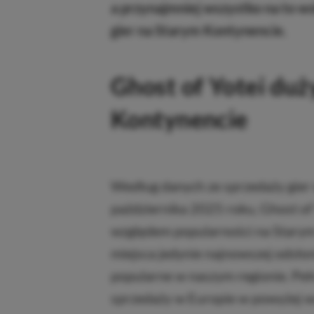
a przynajmniej wszystko na to ws
gier na Starym Kontynencie.
Ghost of Yotei du
Kontynencie
Według danych ze sprzedaży gier 
października 2025 roku, Ghost of 
względem popularności na Starym
miejsca jedynie najnowszej odsłon
popularne w naszym regionie. Pełn
sprzedaży w Europie w powyżej w