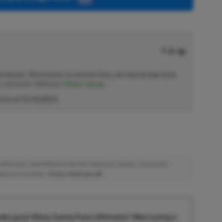
solowiec. Wychowany na sprzęcie Sony, ale obecnie jego życie
o–czerwono–zielonych.
Zobacz więcej...
akcji od
11.12.2023
)
afiliacyjne. Jeżeli klikniesz taki link i dokonasz zakupu, otrzymamy
atkowych kosztów. |
Etyka redakcyjna
krypcji Xbox Game Pass Ultimate? Skorzystaj z