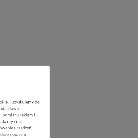
okie, i uzyskujemy do
tandardowe
, pomiaru reklam i
odą my i nasi
nowanie urządzeń.
odnie z opisem