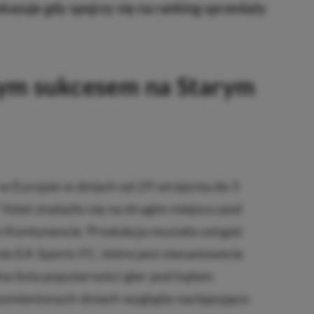
kazuje gdy spojrzy się na ranking sprzedaży
żym sukcesem na Starym
w Europie w dniach od 29 wrzęsnia do 5
Yotei znalazło się na drugim miejscu pod
 Kontynencie. Produkcja musiała ustąpić
ie EA Sports FC, które jest niesamowicie
a lista popularności gier pod kątem
ymienionych dniach wygląda następująco: