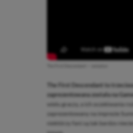
The First Descendant — zwiastun
The First Descendant to trzecio
zaprezentowana została na Gam
wielu graczy, a ich oczekiwania r
zaprezentowany na imprezie Summ
niektórzy fani są tak bardzo nieci
innym.