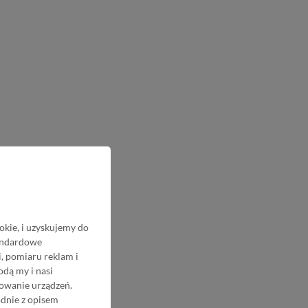
okie, i uzyskujemy do
tandardowe
, pomiaru reklam i
odą my i nasi
nowanie urządzeń.
odnie z opisem