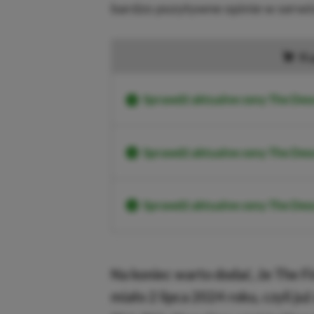
bardzo pozytywne opinie w serwis
Ku
Sprawdź aktualne ceny The Des
Sprawdź aktualne ceny The Des
Sprawdź aktualne ceny The D
Na koniec warto dodać, że The F
miało 2 lipca 2024 roku, czyli już 