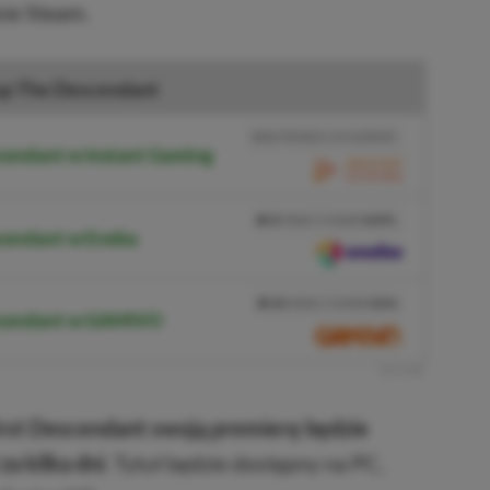
ie Steam.
p The Descendant
BRAK PROWIZJI ZA PŁATNOŚĆ
cendant w Instant Gaming
PRZEJDŹ DO SKLEPU
3%
TANIEJ Z KODEM
XGPPL
cendant w Eneba
SKOPIUJ
PRZEJDŹ DO SKLEPU
10%
TANIEJ Z KODEM
XGP6
escendant w GAMIVO
SKOPIUJ
R
E
K
L
A
M
A
irst Descendant swoją premierę będzie
za kilka dni
. Tytuł będzie dostępny na PC,