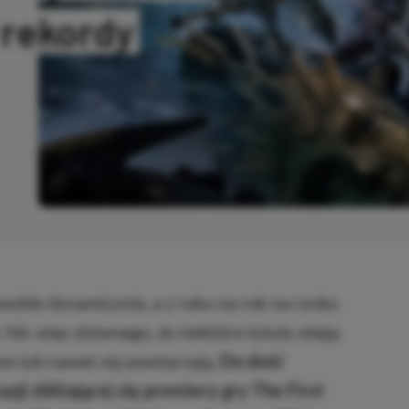
 rekordy
OPIOWANO
zwykle dynamicznie, a z roku na rok na rynku
. Nic więc dziwnego, że niektóre tytuły zdają
ne lub nawet się powtarzają.
Do dość
ji zbliżającej się premiery gry The First