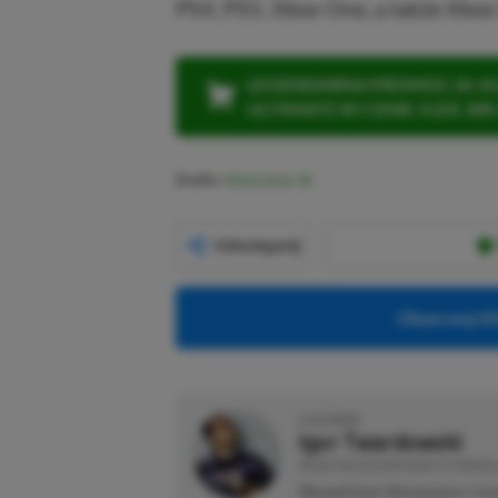
PS4, PS5, Xbox One, a także Xbox 
LEGENDARNA PROMOCJA: KLI
ULTIMATE W CENIE 4 (ZA 300 
Źródło:
VideoGamer
Udostępnij
Obserwuj XG
O AUTORZE
Igor Twardowski
REDAKTOR DZIAŁÓW NEWSY & PROMOC
Niespełniony filmoznawca i scen