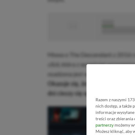
■
■■■■■
■■■■■■■■■■■
Mowa o The Descendant z 2016 r
click
, która z wcześniej wspomnia
osadzona jest w świecie
science fi
Okazuje się, że to wystarczyło, 
dni cieszy się ogromnym zainte
Razem z naszymi 1731
nich dostęp, a także
informacje wysyłane 
treści oraz zbierania
możemy wyk
partnerzy
Możesz kliknąć, aby 