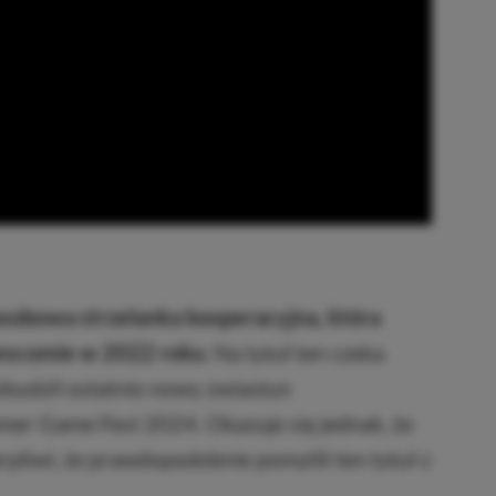
osobowa strzelanka kooperacyjna, która
escomie w 2022 roku
. Na tytuł ten czeka
ozbudził ostatnio nowy zwiastun
er Game Fest 2024. Okazuje się jednak, że
erpliwi, że prawdopodobnie pomylili ten tytuł z