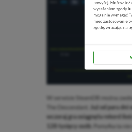
powyżej. Możesz też 
wyrażeniem zgody lu
mogą nie wymagać Two
mieć zastosowanie t
zgodę, wracając na tę
W serwisie SteamDB można zaobs
The Descendant.
Już od paru dni 
wczoraj gra osiągnęła rekord ilo
128 tysięcy osób
. Pomyłka ta nie