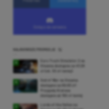
NAJNOWSZE PROMOCJE
Euro Truck Simulator 2 na
Steama dostępne za 47,26
zł (ok. 30 zł taniej)
God of War na Steama
dostępne za 69,63 zł!
Przygody Kratosa
dostępne aż 150 zł taniej
Lords of the Fallen na