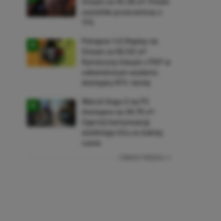
Steam za 34,36 zł! Polski
soulslike przeceniony o
71%
Patapon 1+2 Replay na
Steam za 50,50 zł!
Rytmiczny klasyk z PSP w
odświeżonym wydaniu
dostępny 61% taniej
Watch Dogs 2 na PC
dostępne za 28,75 zł!
Zgarnij kontynuację
wielkiego hitu w niskiej
cenie
ZOBACZ WIĘCEJ