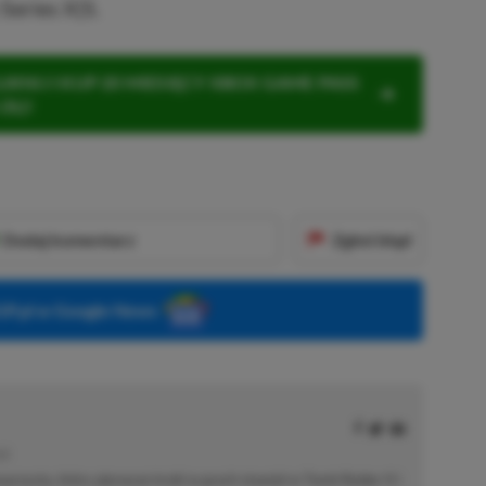
Series X|S.
KNIJ I KUP 20 MIESIĘCY XBOX GAME PASS
ZŁ)!
Dodaj komentarz
Zgłoś błąd
P.pl w Google News
JE
arzysta, który pierwsze kroki w grach stawiał w Tomb Raider II i