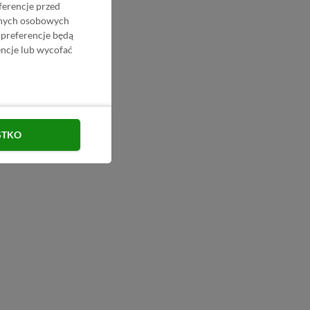
ferencje przed
danych osobowych
 preferencje będą
ncje lub wycofać
STKO