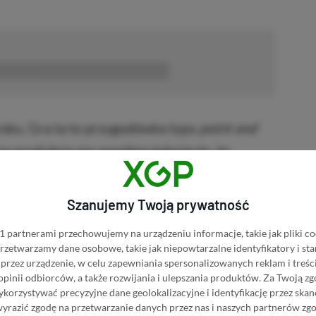
■■■■■■
oku. Gra ta to przygodówka typu
point and
ną produkcją ma wspólne jedynie to, że
cton
oraz ma niezwykle podobny tytuł.
gdyż produkcja studia Gaming Corps od paru
Szanujemy Twoją prywatność
resowaniem
.
 partnerami przechowujemy na urządzeniu informacje, takie jak pliki co
 przetwarzamy dane osobowe, takie jak niepowtarzalne identyfikatory i s
przez urządzenie, w celu zapewniania spersonalizowanych reklam i treści
 opinii odbiorców, a także rozwijania i ulepszania produktów.
Za Twoją zg
orzystywać precyzyjne dane geolokalizacyjne i identyfikację przez ska
wyrazić zgodę na przetwarzanie danych przez nas i naszych partnerów zg