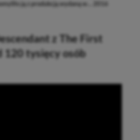
omyliło ją z produkcją wydaną w… 2016
escendant z The First
 120 tysięcy osób