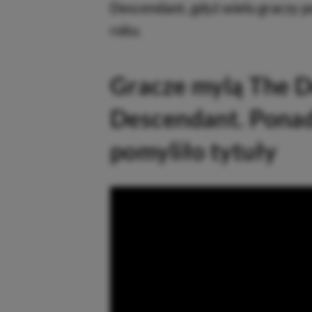
Descendant, gdyż wielu graczy p
roku
.
Gracze mylą The D
Descendant. Ponad
pomyliło tytuły