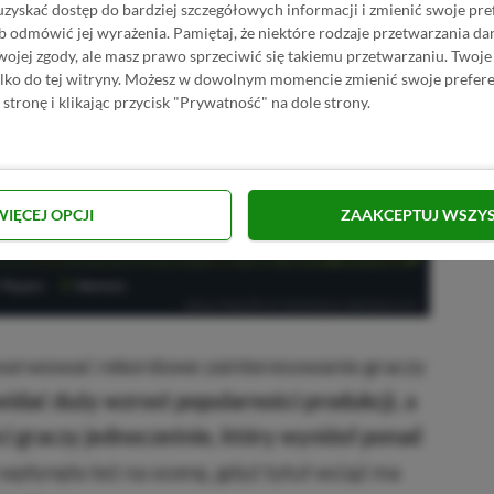
uzyskać dostęp do bardziej szczegółowych informacji i zmienić swoje pre
b odmówić jej wyrażenia.
Pamiętaj, że niektóre rodzaje przetwarzania 
jej zgody, ale masz prawo sprzeciwić się takiemu przetwarzaniu. Twoje
ylko do tej witryny. Możesz w dowolnym momencie zmienić swoje prefere
 stronę i klikając przycisk "Prywatność" na dole strony.
WIĘCEJ OPCJI
ZAAKCEPTUJ WSZY
erwować rekordowe zainteresowanie graczy
widać duży wzrost popularności produkcji, a
ści graczy jednocześnie, który wyniósł ponad
 wpłynęła też na ocenę, gdyż tytuł wciąż ma