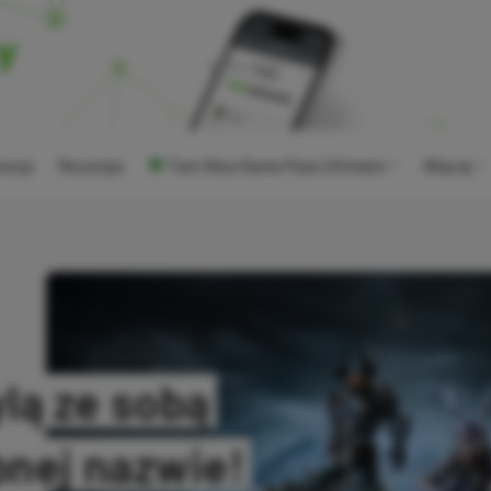
ocje
Recenzje
Tani Xbox Game Pass Ultimate
Więcej
lą ze sobą
bnej nazwie!