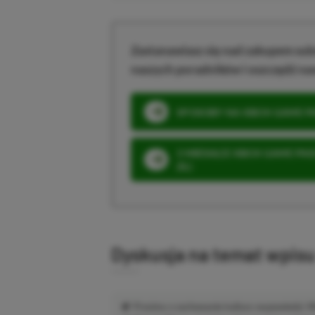
Zastanawiasz się nad zakupem subs
naszych poradników i oszczędź na
SPOSOBY NA XBOX GAME PAS
3 MIESIĄCE XBOX GAME PASS
ZŁ)
Dyskusja na temat wpis
Prosimy o zachowanie kultury wypowiedzi.