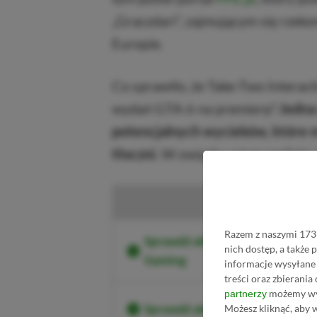
„Graczdari”, zajmującym się rzek
Europie.
Co sprawiło, że Take-Two Interac
wydań GTA 6 na premierę?
Jedna 
potencjalnych wycieków, które m
tłoczni.
W związku z tym podjęto d
Kup
Razem z naszymi 1733
Sprawdź aktualne ceny Grand Th
nich dostęp, a także
Gaming
informacje wysyłane 
treści oraz zbierania
możemy wyk
partnerzy
Sprawdź aktualne ceny Grand T
Możesz kliknąć, aby 