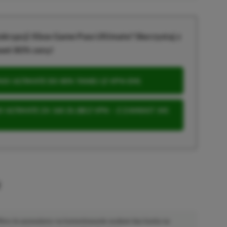
krypcji Xbox Game Pass Ultimate? Skorzystaj z
wet 80% ceny!
S ULTIMATE DO 80% TANIEJ (Z VPN-EM)
 ULTIMATE ZA 160 ZŁ (BEZ VPN – Z ZAMIAST 345
u
 Mimo że pozwalamy na komentowanie osobom bez konta na