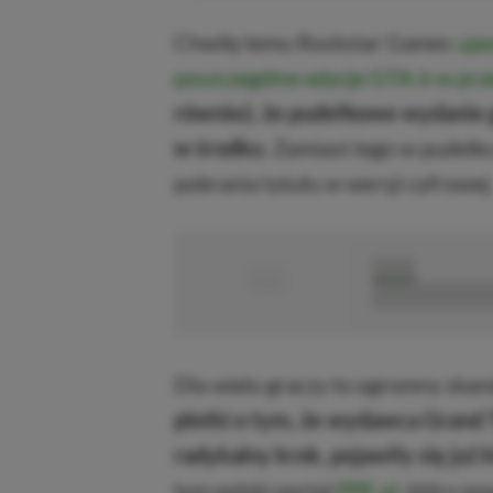
Chwilę temu Rockstar Games
ujaw
poszczególne edycje GTA 6 w pr
również, że pudełkowe wydanie g
w środku.
Zamiast tego w pudełk
pobrania tytułu w wersji cyfrowej
■
■■■■■
■■■■■■■■■■■
Dla wielu graczy to ogromny skand
plotki o tym, że wydawca Grand 
radykalny krok, pojawiły się już 
tym polski portal
PPE.pl
, który p