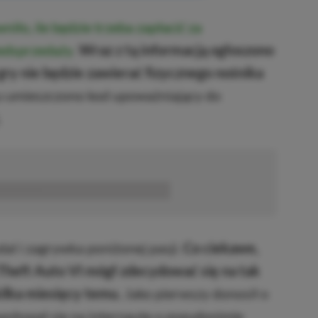
niło, ile będzie trzeba zapłacić za
zedsprzedaży
.
Wraz z tą informacją ogłoszono
ry nie będzie zawierać fizycznego nośnika
u umieszczono kod upoważniający do
.
■■■■■■
al i zagrywka poniżonej pasji.
Co ciekawe,
Theft Auto VI mógł zdecydować się na tak
kilka miesięcy temu.
Jako pierwszy donosił o
owoływał się na internautę o pseudonimie