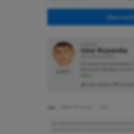
Obserwuj XG
O AUTORZE
Oskar Wojewódka
REDAKTOR DZIAŁU NEWSY
Gra praktycznie od urodzenia.
Normandii w Brothers in Arms: 
PROFIL
więcej...
Liczba wpisów:
795
(w redak
TAGI:
GRAND THEFT AUTO VI
GTA 6
Niektóre odnośniki w powyższej publikacji to linki 
niewielką prowizję, a Ty nie poniesiesz żadnych dod