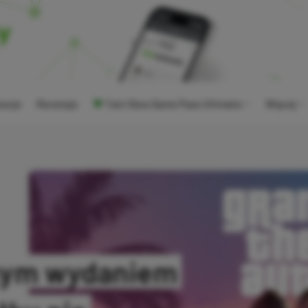
ocje
Recenzje
Tani Xbox Game Pass Ultimate
Więcej
ącym wydaniem