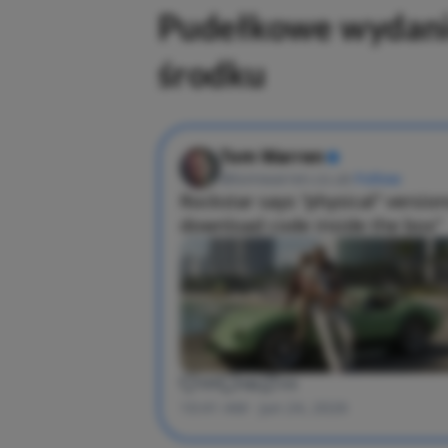
Pudełkowe wydani
środku