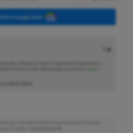
P.pl w Google News
 Przygodę z wirtualnym światem rozpoczynał od lądowania w
Road to Hill 30. Po dziś dzień pamięta ten moment.
Zobacz
cji od
02.07.2024
)
afiliacyjne. Jeżeli klikniesz taki link i dokonasz zakupu, otrzymamy
atkowych kosztów. |
Etyka redakcyjna