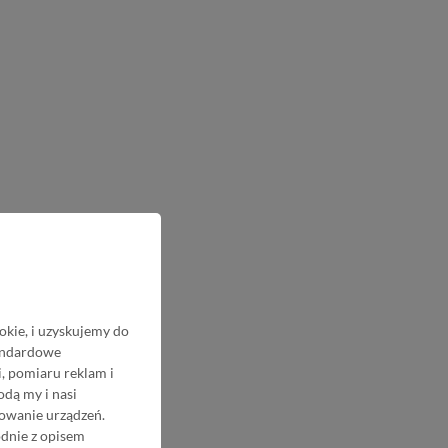
okie, i uzyskujemy do
tandardowe
, pomiaru reklam i
odą my i nasi
nowanie urządzeń.
odnie z opisem