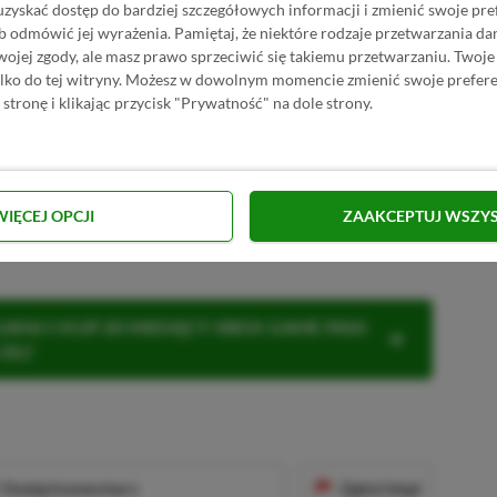
uzyskać dostęp do bardziej szczegółowych informacji i zmienić swoje pre
b odmówić jej wyrażenia.
Pamiętaj, że niektóre rodzaje przetwarzania 
PRZEJDŹ DO SKLEPU
jej zgody, ale masz prawo sprzeciwić się takiemu przetwarzaniu. Twoje
10%
TANIEJ Z KODEM
XGP6
Theft Auto V w GAMIVO
ylko do tej witryny. Możesz w dowolnym momencie zmienić swoje prefere
SKOPIUJ
 stronę i klikając przycisk "Prywatność" na dole strony.
R
E
K
L
A
M
A
dy się nie dowiemy. Faktem jest natomiast, że
19 listopada 2026 roku na konsolach PS5
WIĘCEJ OPCJI
ZAAKCEPTUJ WSZY
KNIJ I KUP 20 MIESIĘCY XBOX GAME PASS
ZŁ)!
Dodaj komentarz
Zgłoś błąd