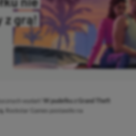
łku nie
 z grą!
ANO
izycznych wydań!
W pudełku z Grand Theft
ą.
Rockstar Games postawiło na