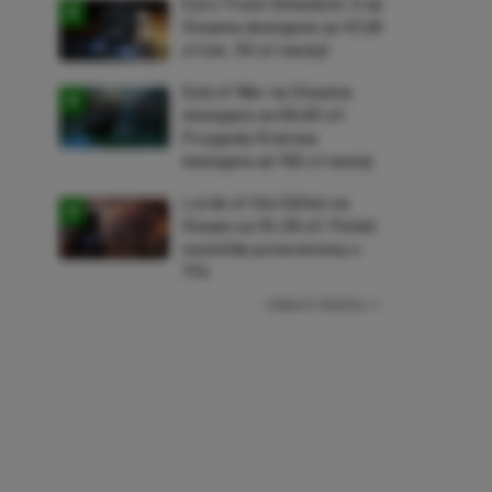
Euro Truck Simulator 2 na
Steama dostępne za 47,26
zł (ok. 30 zł taniej)
God of War na Steama
dostępne za 69,63 zł!
Przygody Kratosa
dostępne aż 150 zł taniej
Lords of the Fallen na
Steam za 34,36 zł! Polski
soulslike przeceniony o
71%
ZOBACZ WIĘCEJ