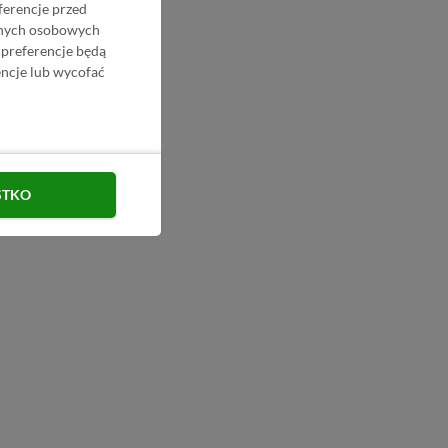
ferencje przed
danych osobowych
 preferencje będą
ncje lub wycofać
STKO