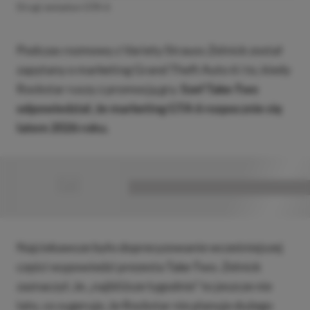
Drugi zwiastun GTA 6
Podczas rozmowy z Variety Strauss Zelnick został
zapytany o marketing Grand Theft Auto 6 i to, kiedy
Rockstar ruszy z promocją gry.
Szef Take-Two
odpowiedział, że marketing GTA 6 rozpocznie się
latem 2026 roku.
■
■■■■■■■■■■■■■■■■■
Najciekawsze było doprecyzowanie wcześniejszej
części wypowiedzi prezesta Take-Two. Zelnick
zaznaczył, że „najbliższe tygodnie” to jeszcze nie
lato, co sugeruje, że Rockstar nie planuje dużego