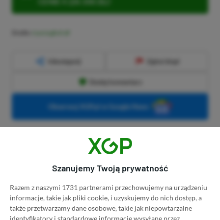
CENIE 4 (ZA 300 ZŁ)!
Źródło:
GamingBolt
Udostępnij
Zgłoś błąd
Dodaj komentarz
Obserwuj XGP.pl w Google News
O AUTORZE
Herbert Friedel
Szanujemy Twoją prywatność
REDAKTOR DZIAŁU NEWSY
PROFIL
Razem z naszymi 1731 partnerami przechowujemy na urządzeniu
Gracz od małego. Urodzony konsolowiec.
informacje, takie jak pliki cookie, i uzyskujemy do nich dostęp, a
Wychowany na sprzęcie Sony, ale obecnie jego
także przetwarzamy dane osobowe, takie jak niepowtarzalne
życie maluje się w barwach niebiesko–czerwono–
identyfikatory i standardowe informacje wysyłane przez