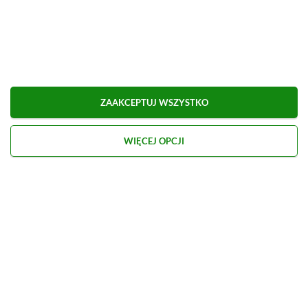
Udostępnij
Zgłoś błąd
Dodaj komentarz
Obserwuj XGP.pl w Google News
ZAAKCEPTUJ WSZYSTKO
O AUTORZE
WIĘCEJ OPCJI
Kacper Kościański
REDAKTOR NACZELNY & CEO
PROFIL
Zapalony gracz od najmłodszych lat, przygodę z
dziennikarstwem growym zaczynał na własnych
blogach, o których dzisiaj nikt już nie pamięta.
Zobacz więcej...
Liczba wpisów:
2469
(w redakcji od
02.02.2021
)