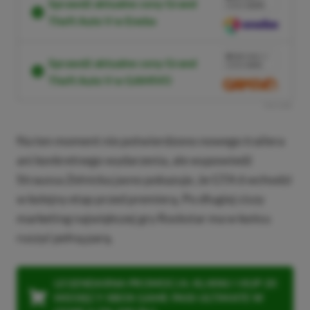
Sprawdź aktualne ceny Grand
KODEM
XGPPL
Theft Auto V w Eneba
SKOPIUJ
PRZEJDŹ DO
SKLEPU
10%
TANIEJ Z
Sprawdź aktualne ceny Grand
KODEM
XGP6
Theft Auto V w GAMIVO
SKOPIUJ
R
E
K
L
A
M
A
Na ten moment nie potwierdzono nowego trailera
ani konkretnego wydarzenia, ale wypowiedź
Straussa Zelnicka jasno pokazuje, że GTA 6 wchodzi
w kolejny etap przed premierą. Po długiej ciszy
marketing największej gry Rockstar ma w końcu
ruszyć pełną parą.
LEGENDARNA PROMOCJA: KLIKNIJ I KUP 20
MIESIĘCY XBOX GAME PASS ULTIMATE W