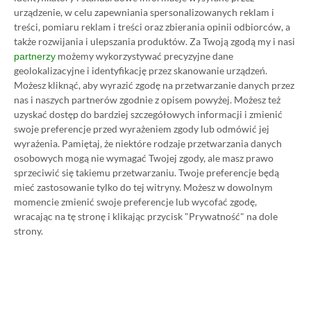
zielonych.
Zobacz więcej...
urządzenie, w celu zapewniania spersonalizowanych reklam i
Liczba wpisów:
2127
(w redakcji od
treści, pomiaru reklam i treści oraz zbierania opinii odbiorców, a
11.12.2023
)
także rozwijania i ulepszania produktów.
Za Twoją zgodą my i nasi
możemy wykorzystywać precyzyjne dane
partnerzy
geolokalizacyjne i identyfikację przez skanowanie urządzeń.
Możesz kliknąć, aby wyrazić zgodę na przetwarzanie danych przez
TAGI:
GRAND THEFT AUTO 6
GTA 6
nas i naszych partnerów zgodnie z opisem powyżej. Możesz też
uzyskać dostęp do bardziej szczegółowych informacji i zmienić
swoje preferencje przed wyrażeniem zgody lub odmówić jej
Niektóre odnośniki w powyższej publikacji to linki afiliacyjne. Jeżeli
klikniesz taki link i dokonasz zakupu, otrzymamy niewielką prowizję, a Ty nie
wyrażenia.
Pamiętaj, że niektóre rodzaje przetwarzania danych
poniesiesz żadnych dodatkowych kosztów. |
Etyka redakcyjna
osobowych mogą nie wymagać Twojej zgody, ale masz prawo
sprzeciwić się takiemu przetwarzaniu. Twoje preferencje będą
mieć zastosowanie tylko do tej witryny. Możesz w dowolnym
momencie zmienić swoje preferencje lub wycofać zgodę,
Zastanawiasz się nad zakupem subskrypcji
wracając na tę stronę i klikając przycisk "Prywatność" na dole
Xbox Game Pass Ultimate? Skorzystaj z
strony.
naszych poradników i oszczędź nawet 80%
ceny!
SPOSOBY NA XBOX GAME PASS ULTIMATE