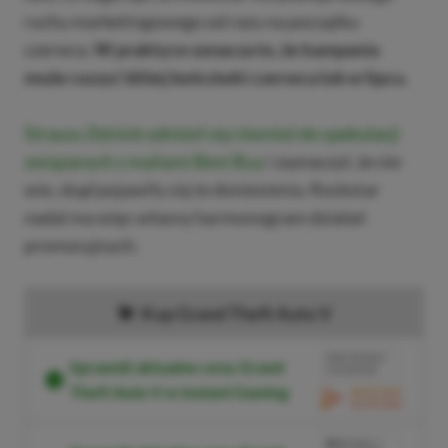
ruchu marketingowego od razu na początku
czerwca.
W praktyce oznacza to, że kampania
może ruszyć bliżej końcówki czerwca lub w lipcu.
Strauss Zelnick odniósł się również do spekulacji
związanych z mailami Best Buy
i zaznaczył, że nie
wie, skąd pojawiły się te doniesienia. Rockstar
nadal ma więc własny harmonogram działań
promocyjnych.
Kup Grand Theft Auto V
BRAK PROWIZJI
Sprawdź aktualne ceny Grand
ZA PŁATNOŚĆ
Theft Auto V w Instant Gaming
PRZEJDŹ DO
SKLEPU
3%
TANIEJ Z