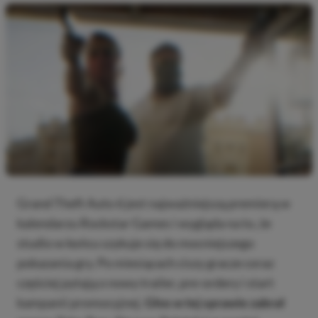
Grand Theft Auto 6 jest najważniejszą premierą w
kalendarzu Rockstar Games i wygląda na to, że
studio w końcu szykuje się do mocniejszego
pokazania gry. Po miesiącach ciszy gracze coraz
częściej pytają o nowy trailer, pre-ordery i start
kampanii promocyjnej.
Głos w tej sprawie zabrał