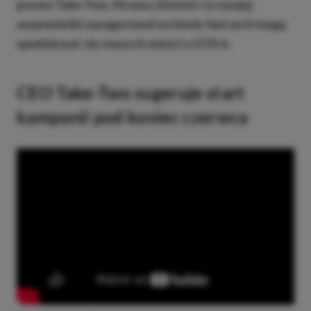
prezes Take-Two, Strauss Zelnick i w swojej
wypowiedzi zasugerował on kiedy fani serii mogą
spodziewać się nowych wieści o GTA 6.
CEO Take-Two sugeruje start
kampanii pod koniec czerwca