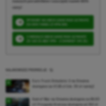
naszych poradników i oszczędź nawet 80%
ceny!
SPOSOBY NA XBOX GAME PASS ULTIMATE
DO 80% TANIEJ (Z VPN-EM)
3 MIESIĄCE XBOX GAME PASS ULTIMATE
ZA 160 ZŁ (BEZ VPN – Z ZAMIAST 345 ZŁ)
NAJNOWSZE PROMOCJE
Euro Truck Simulator 2 na Steama
dostępne za 47,26 zł (ok. 30 zł taniej)
God of War na Steama dostępne za 69,63
zł! Przygody Kratosa dostępne aż 150 zł