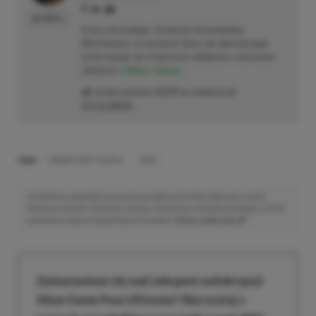
PROFIL
Gracz od małego. Urodzony konsolowiec.
Wychowany na sprzęcie Sony, ale obecnie jego
życie maluje się w barwach niebiesko–czerwono–
zielonych.
Zobacz więcej...
Liczba wpisów:
2129
(w redakcji od
11.12.2023
)
TAGI:
GRAND THEFT AUTO 6
GTA 6
Niektóre odnośniki w powyższej publikacji to linki afiliacyjne. Jeżeli
klikniesz taki link i dokonasz zakupu, otrzymamy niewielką prowizję, a Ty nie
poniesiesz żadnych dodatkowych kosztów. |
Etyka redakcyjna
Zastanawiasz się nad zakupem subskrypcji
Xbox Game Pass Ultimate? Skorzystaj z