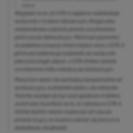
Twitch
Wygląda na to, że GTA 6 najpierw zadebiutuje
wyłącznie z trybem fabularnym. Rozgrywka
wieloosobowa zostanie pewnie uruchomiona
jakiś czas po debiucie gry. Warto przypomnieć,
że podobna sytuacja miała miejsce wraz z GTA 5,
gdzie początkowo gra pojawiła się wyłącznie
jako tytuł single-player, a GTA Online zostało
uruchomione kilka miesięcy po debiucie gry.
Powyższe wieści nie pochodzą bezpośrednio od
wydawcy gry, aczkolwiek jeden z dyrektorów
Twitcha wydaje się być wiarygodnym źródłem.
Jeżeli więc liczyliście na to, że zabawę w GTA 6
Online będzie można rozpocząć od razu po
premierze gry, to musicie uzbroić się jeszcze w
dodatkową cierpliwość.