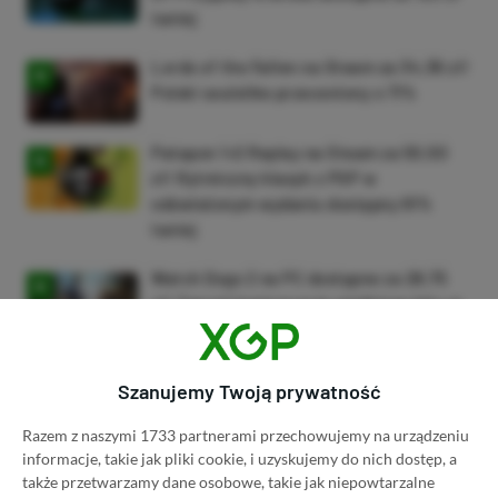
taniej
Lords of the Fallen na Steam za 34,36 zł!
Polski soulslike przeceniony o 71%
Patapon 1+2 Replay na Steam za 50,50
zł! Rytmiczny klasyk z PSP w
odświeżonym wydaniu dostępny 61%
taniej
Watch Dogs 2 na PC dostępne za 28,75
zł! Zgarnij kontynuację wielkiego hitu w
niskiej cenie
ZOBACZ WIĘCEJ
Szanujemy Twoją prywatność
Razem z naszymi 1733 partnerami przechowujemy na urządzeniu
informacje, takie jak pliki cookie, i uzyskujemy do nich dostęp, a
Dyskusja na temat wpisu
także przetwarzamy dane osobowe, takie jak niepowtarzalne