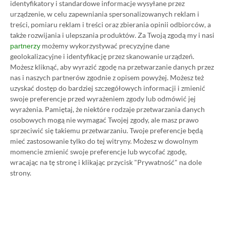
identyfikatory i standardowe informacje wysyłane przez
urządzenie, w celu zapewniania spersonalizowanych reklam i
Prosimy o zachowanie kultury wypowiedzi. Mimo że
treści, pomiaru reklam i treści oraz zbierania opinii odbiorców, a
pozwalamy na komentowanie osobom bez konta na
także rozwijania i ulepszania produktów.
Za Twoją zgodą my i nasi
platformie Disqus, to i tak zalecamy jego założenie, bo
możemy wykorzystywać precyzyjne dane
partnerzy
wpisy gości często trafiają do spamu.
geolokalizacyjne i identyfikację przez skanowanie urządzeń.
Możesz kliknąć, aby wyrazić zgodę na przetwarzanie danych przez
nas i naszych partnerów zgodnie z opisem powyżej. Możesz też
uzyskać dostęp do bardziej szczegółowych informacji i zmienić
Wczytaj komentarze
swoje preferencje przed wyrażeniem zgody lub odmówić jej
wyrażenia.
Pamiętaj, że niektóre rodzaje przetwarzania danych
osobowych mogą nie wymagać Twojej zgody, ale masz prawo
sprzeciwić się takiemu przetwarzaniu. Twoje preferencje będą
mieć zastosowanie tylko do tej witryny. Możesz w dowolnym
Promowany post
momencie zmienić swoje preferencje lub wycofać zgodę,
wracając na tę stronę i klikając przycisk "Prywatność" na dole
strony.
Strona główna
»
Promocje
Poradnik na tani Xbox Game
Pass Ultimate. Kup