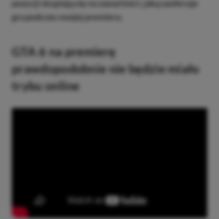
pozycji skupiają się na zawartości, jaką zaoferuje
gra podczas swojej premiery.
GTA 6 na premierę
prawdopodobnie nie będzie miało
trybu online