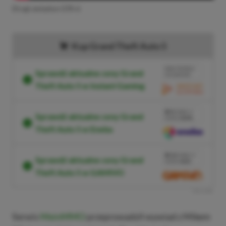
Drugi zwiastun GTA 6
Kup Grand Theft Auto 5
BRAK PROWIZJI
Sprawdź aktualne ceny Grand
ZA PŁATNOŚĆ
Theft Auto 5 w Instant Gaming
PRZEJDŹ DO
SKLEPU
3%
TANIEJ Z
Sprawdź aktualne ceny Grand
KODEM
XGPPL
Theft Auto 5 w Eneba
SKOPIUJ
PRZEJDŹ DO
SKLEPU
10%
TANIEJ Z
Sprawdź aktualne ceny Grand
KODEM
XGP6
Theft Auto 5 w GAMIVO
SKOPIUJ
R
E
K
L
A
M
A
Serwis
MeinMMO
przeprowadził wywiad z Mikem