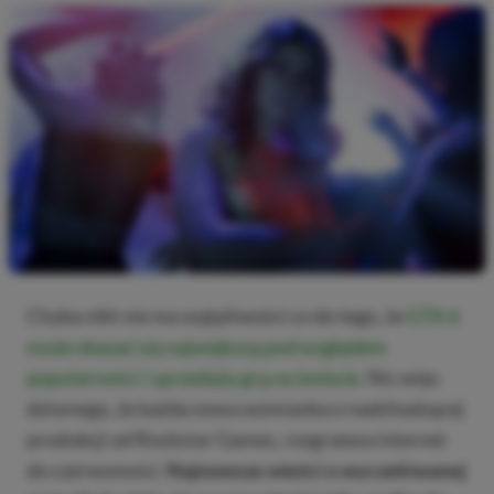
Chyba nikt nie ma wątpliwości co do tego, że
GTA 6
może okazać się największą pod względem
popularności i sprzedaży grą na świecie.
Nic więc
dziwnego, że każda nowa wzmianka o nadchodzącej
produkcji od Rockstar Games, rozgrzewa internet
do czerwoności.
Najnowsze wieści o wyczekiwanej