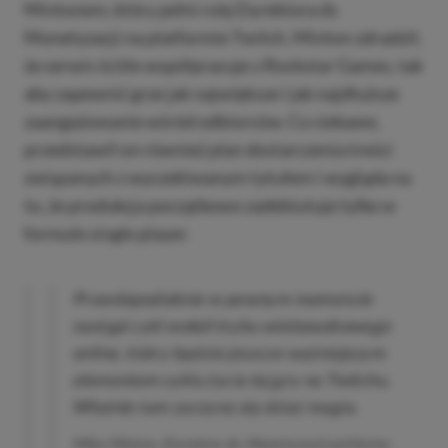
Mintonem, który pełni rolę Dyrektora ds
Monetyzacji na platformie Twitch. Minton zdradził,
że serwis ściśle współpracuje z Rockstar Games, tak
aby zapewnić grze jak największe i jak najdłuższe
zaangażowanie wśród odbiorców. Co ciekawe,
przedstawił on również plan dostarczenia treści
związanych z wyczekiwanym tytułem i wygląda na
to, że produkcja początkowo zadebiutuje tylko w
formule single player.
Prawdopodobnie w pewnym momencie
nastąpi cykl wokół trybu wieloosobowego
online, który będzie jeszcze ważniejszym
elementem cyklu życia tej gry na Twitchu.
Właśnie tam zaczyna się dziać magia.
Mike Minton. Dyrektor ds. Monetyzacji patformy