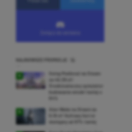
NAJNOWSZE PROMOCJE
Going Medieval na Steam
za 40,39 zł!
Średniowieczny symulator
budowania wioski taniej o
64%
Alan Wake na Steam za
9,16 zł! Kultowy horror
dostępny aż 87% taniej