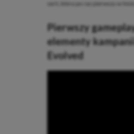
serii, która po raz pierwszy w hist
Pierwszy gameplay
elementy kampani
Evolved