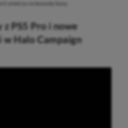
orii zmierza na konsolę Sony.
 z PS5 Pro i nowe
i w Halo Campaign