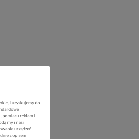
okie, i uzyskujemy do
tandardowe
, pomiaru reklam i
odą my i nasi
nowanie urządzeń.
odnie z opisem