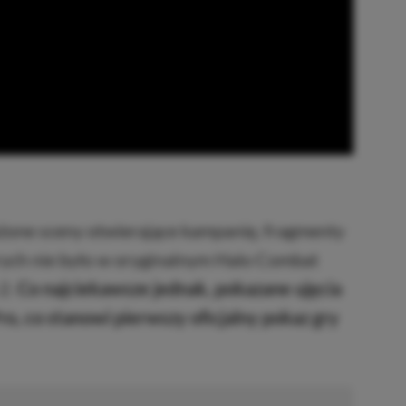
żone sceny otwierające kampanię, fragmenty
órych nie było w oryginalnym Halo Combat
 2.
Co najciekawsze jednak, pokazane ujęcia
o, co stanowi pierwszy oficjalny pokaz gry