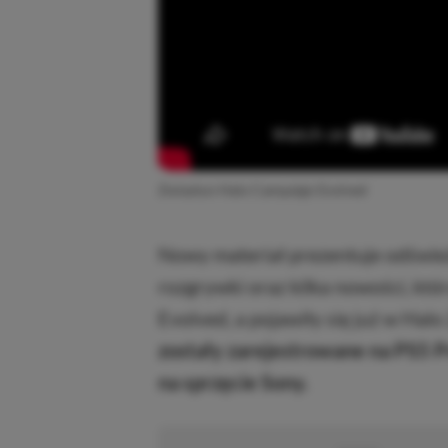
Zwiastun Halo Campaign Evolved
Nowy materiał prezentuje odświe
rozgrywki oraz kilka nowości, kt
Evolved, a pojawiły się już w Halo
zostały zarejestrowane na PS5 Pr
na sprzęcie Sony.