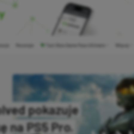
ocje
Recenzje
Tani Xbox Game Pass Ultimate
Więcej
lved pokazuje
ę na PS5 Pro.