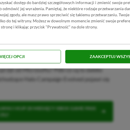
uzyskać dostęp do bardziej szczegółowych informacji i zmienić swoje pre
PRZEJDŹ DO SKLEPU
b odmówić jej wyrażenia.
Pamiętaj, że niektóre rodzaje przetwarzania 
10%
TANIEJ Z KODEM
XGP6
finite w GAMIVO
jej zgody, ale masz prawo sprzeciwić się takiemu przetwarzaniu. Twoje
SKOPIUJ
ylko do tej witryny. Możesz w dowolnym momencie zmienić swoje prefere
 stronę i klikając przycisk "Prywatność" na dole strony.
R
E
K
L
A
M
A
Station, a Microsoft pokazuje, że chce
na nowych odbiorców. Być może kolejne
WIĘCEJ OPCJI
ZAAKCEPTUJ WSZY
 E-Day, będa już exclusivami na Xboxy, a
sprzęt od Microsoftu? Póki co są to daleko
adchodzące Halo Campaign Evolved pojawi się
KNIJ I KUP 20 MIESIĘCY XBOX GAME PASS
ZŁ)!