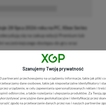
■■■■■■
uje 28 lipca 2026 roku na PC, Xbox Series
zdecydują się na zakup edycji Premium lub
dni wcześniejszego dostępu do gry oraz
Kup Halo Infinite
Szanujemy Twoją prywatność
 partnerami przechowujemy na urządzeniu informacje, takie jak pliki co
BRAK PROWIZJI ZA PŁATNOŚĆ
inite w Instant Gaming
 przetwarzamy dane osobowe, takie jak niepowtarzalne identyfikatory i s
przez urządzenie, w celu zapewniania spersonalizowanych reklam i treści
PRZEJDŹ DO SKLEPU
 opinii odbiorców, a także rozwijania i ulepszania produktów.
Za Twoją zg
3%
TANIEJ Z KODEM
XGPPL
orzystywać precyzyjne dane geolokalizacyjne i identyfikację przez ska
inite w Eneba
SKOPIUJ
wyrazić zgodę na przetwarzanie danych przez nas i naszych partnerów zg