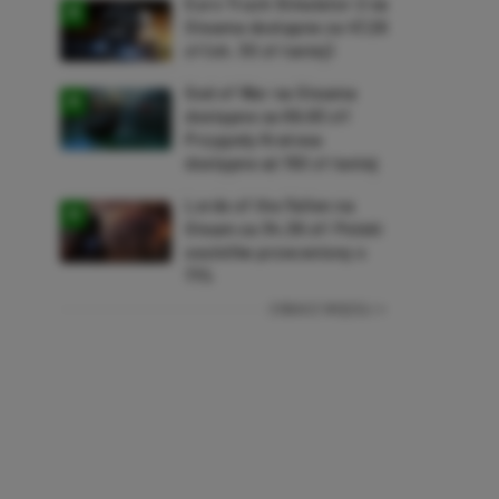
Euro Truck Simulator 2 na
Steama dostępne za 47,26
zł (ok. 30 zł taniej)
God of War na Steama
dostępne za 69,63 zł!
Przygody Kratosa
dostępne aż 150 zł taniej
Lords of the Fallen na
Steam za 34,36 zł! Polski
soulslike przeceniony o
71%
ZOBACZ WIĘCEJ