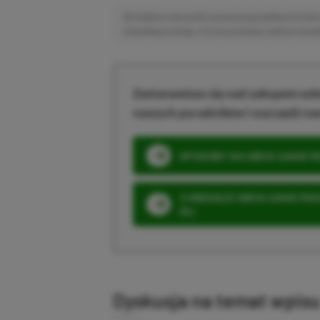
Niektóre odnośniki w powyższej publikacji to linki 
niewielką prowizję, a Ty nie poniesiesz żadnych dod
Zastanawiasz się nad zakupem subs
naszych poradników i oszczędź na
SPOSOBY NA XBOX GAME PAS
3 MIESIĄCE XBOX GAME PASS
ZŁ)
Dyskusja na temat wpis