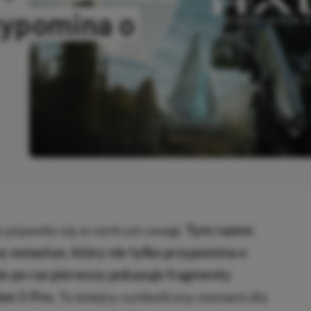
zypomina o
ANO
pojawiło się w centrum uwagi.
Tym razem
 zwiastun, który nie tylko przypomina o
kże po raz pierwszy pokazuje fragmenty
ion 5 Pro.
To kolejny symboliczny moment dla