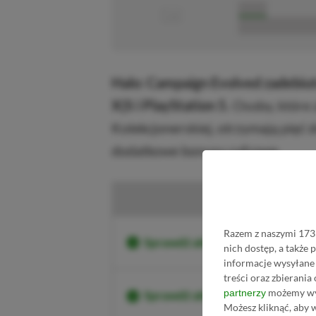
■
■■■■■
■■■■■■■■■■■
Halo: Campaign Evolved zadebiut
X|S i PlayStation 5.
Osoby, które 
Kolekcjonerskiej, otrzymają pięć 
dodatkowe bonusy cyfrowe.
Razem z naszymi 1733
Sprawdź aktualne ceny Halo Inf
nich dostęp, a także
informacje wysyłane 
treści oraz zbierania
możemy wyk
partnerzy
Sprawdź aktualne ceny Halo Inf
Możesz kliknąć, aby 