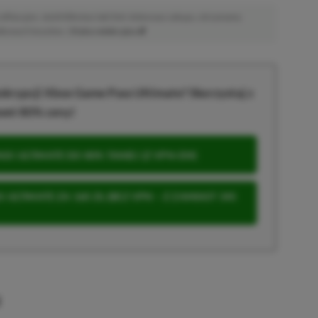
afiliacyjne. Jeżeli klikniesz taki link i dokonasz zakupu, otrzymamy
atkowych kosztów. |
Etyka redakcyjna
krypcji Xbox Game Pass Ultimate? Skorzystaj z
wet 80% ceny!
S ULTIMATE DO 80% TANIEJ (Z VPN-EM)
 ULTIMATE ZA 160 ZŁ (BEZ VPN – Z ZAMIAST 345
u