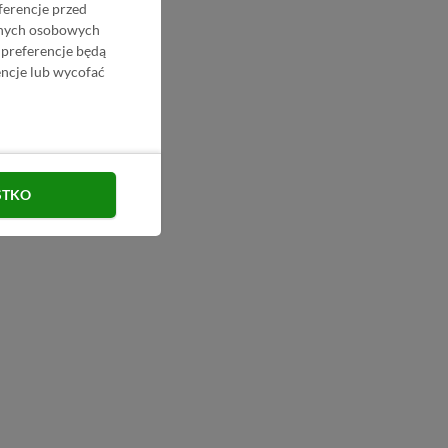
ferencje przed
danych osobowych
 preferencje będą
ncje lub wycofać
STKO