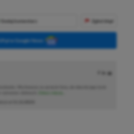
Dodaj komentarz
Zgłoś błąd
P.pl w Google News
solowiec. Wychowany na sprzęcie Sony, ale obecnie jego życie
o–czerwono–zielonych.
Zobacz więcej...
akcji od
11.12.2023
)