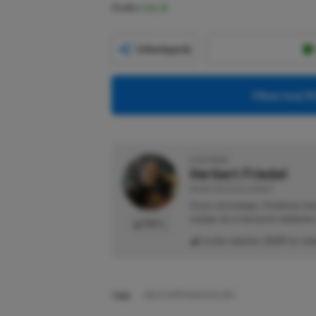
Źródło:
Halo
Udostępnij
Obserwuj XG
O AUTORZE
Herbert Friedel
REDAKTOR DZIAŁU NEWSY
Gracz od małego. Urodzony kon
maluje się w barwach niebiesk
PROFIL
Liczba wpisów:
2129
(w red
TAGI:
HALO CAMPAIGN EVOLVED