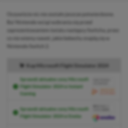
Oczywiście nic nie zostało jeszcze potwierdzone.
Ba! Nintendo wciąż wzbrania się przed
zaprezentowaniem światu następcy Switcha, przez
co nie wiemy nawet, jakie bebechy znajdą się w
Nintendo Switch 2.
Kup Microsoft Flight Simulator 2024
Sprawdź aktualne ceny Microsoft
BRAK PROWIZJI
ZA PŁATNOŚĆ
Flight Simulator 2024 w Instant
Gaming
PRZEJDŹ DO
SKLEPU
3%
TANIEJ Z
Sprawdź aktualne ceny Microsoft
KODEM
XGPPL
Flight Simulator 2024 w Eneba
SKOPIUJ
PRZEJDŹ DO
SKLEPU