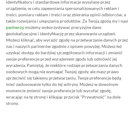
identyfikatory i standardowe informacje wysyłane przez
urządzenie, w celu zapewniania spersonalizowanych reklam i
Promowany post
treści, pomiaru reklam i treści oraz zbierania opinii odbiorców, a
także rozwijania i ulepszania produktów.
Za Twoją zgodą my i nasi
możemy wykorzystywać precyzyjne dane
partnerzy
geolokalizacyjne i identyfikację przez skanowanie urządzeń.
Strona główna
»
Promocje
Możesz kliknąć, aby wyrazić zgodę na przetwarzanie danych przez
Poradnik na tani Xbox Game
nas i naszych partnerów zgodnie z opisem powyżej. Możesz też
uzyskać dostęp do bardziej szczegółowych informacji i zmienić
Pass Ultimate. Kup
swoje preferencje przed wyrażeniem zgody lub odmówić jej
wyrażenia.
Pamiętaj, że niektóre rodzaje przetwarzania danych
subskrypcję nawet 80%
osobowych mogą nie wymagać Twojej zgody, ale masz prawo
sprzeciwić się takiemu przetwarzaniu. Twoje preferencje będą
taniej!
mieć zastosowanie tylko do tej witryny. Możesz w dowolnym
momencie zmienić swoje preferencje lub wycofać zgodę,
Author
Kacper Kościański
wracając na tę stronę i klikając przycisk "Prywatność" na dole
SKOPIUJ LINK
SKOPIOWANO
Ost. aktualizacja:
26.06, 11:03
strony.