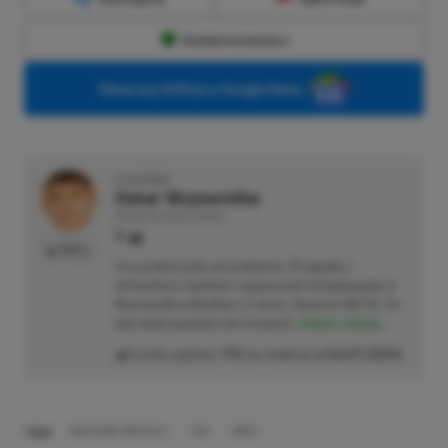
Dodaj komentarz
Obserwuj XGP.pl w Google News
O AUTORZE
Oskar Wojewódka
REDAKTOR DZIAŁU NEWSY
PROFIL
Gra praktycznie od urodzenia. Przygodę z
wirtualnym światem rozpoczynał od lądowania w
Normandii w Brothers in Arms: Road to Hill 30. Po
dziś dzień pamięta ten moment.
Zobacz więcej...
Liczba wpisów:
795
(w redakcji od
02.07.2024
)
TAGI:
NINTENDO SWITCH 2
PS5
XBOX