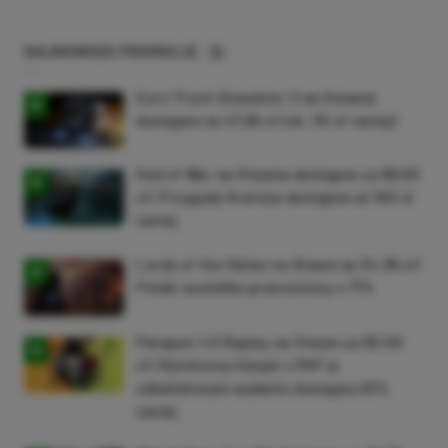
NAJNOWSZE PROMOCJE
Euro Truck Simulator 2 na Steama
dostępne za 47,26 zł (ok. 30 zł taniej)
God of War na Steama dostępne za 69,63
zł! Przygody Kratosa dostępne aż 150 zł
taniej
Lords of the Fallen na Steam za 34,36 zł!
Polski soulslike przeceniony o 71%
Patapon 1+2 Replay na Steam za 50,50
zł! Rytmiczny klasyk z PSP w
odświeżonym wydaniu dostępny 61%
taniej