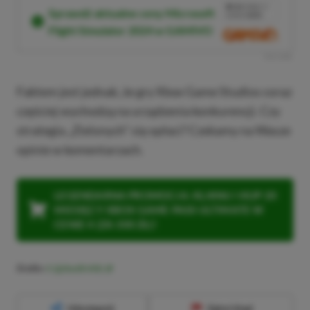
10%
TANIEJ Z
Sprawdź aktualne ceny Microsoft
KODEM
XGP6
Flight Simulator 2024 w GAMIVO
SKOPIUJ
R
E
K
L
A
M
A
Faktem jest jednak, że gry Xbox Game Studios coraz
częściej wychodzą na urządzenia konkurencji. Czy
strategia „Zielonych” się opłaci? Czekamy na Wasze
opinie w komentarzach.
LEGENDARNA PROMOCJA: KLIKNIJ I KUP 20
MIESIĘCY XBOX GAME PASS ULTIMATE W
CENIE 4 (ZA 300 ZŁ)!
Źródło:
X (@Stealth40k)
Udostępnij
Zgłoś błąd