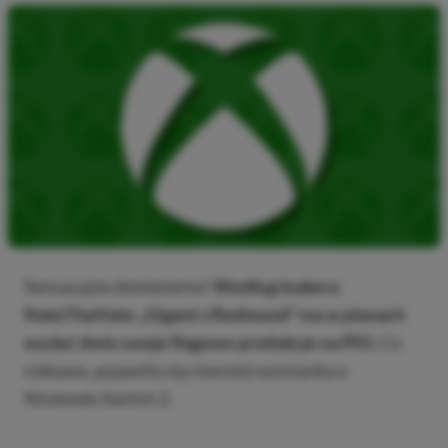
Sensacyjne doniesienia!
Według leakera
NateTheHate „Gigant z Redmond” ma w planach
wydać dwie swoje flagowe produkcje na PS5.
Co
ciekawe, pojawiła się również wzmianka o
Nintendo Switch 2.