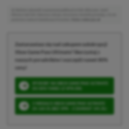
Niektóre odnośniki w powyższej publikacji to linki afiliacyjne. Jeżeli
klikniesz taki link i dokonasz zakupu, otrzymamy niewielką prowizję, a Ty nie
poniesiesz żadnych dodatkowych kosztów. |
Etyka redakcyjna
Zastanawiasz się nad zakupem subskrypcji
Xbox Game Pass Ultimate? Skorzystaj z
naszych poradników i oszczędź nawet 80%
ceny!
SPOSOBY NA XBOX GAME PASS ULTIMATE
DO 80% TANIEJ (Z VPN-EM)
3 MIESIĄCE XBOX GAME PASS ULTIMATE
ZA 160 ZŁ (BEZ VPN – Z ZAMIAST 345 ZŁ)