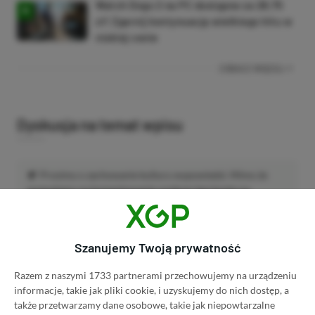
Watch Dogs 2 na PC dostępne za 28,75
zł! Zgarnij kontynuację wielkiego hitu w
niskiej cenie
ZOBACZ WIĘCEJ
Dyskusja na temat wpisu
Prosimy o zachowanie kultury wypowiedzi. Mimo że
pozwalamy na komentowanie osobom bez konta na
platformie Disqus, to i tak zalecamy jego założenie, bo
wpisy gości często trafiają do spamu.
Szanujemy Twoją prywatność
Razem z naszymi 1733 partnerami przechowujemy na urządzeniu
Wczytaj komentarze
informacje, takie jak pliki cookie, i uzyskujemy do nich dostęp, a
także przetwarzamy dane osobowe, takie jak niepowtarzalne