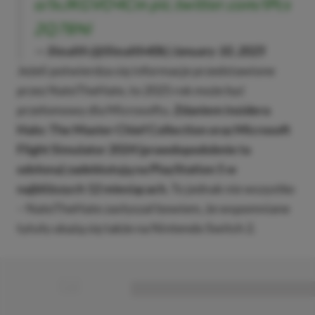
o/lxJKGVO4Cm
pic.twitter.com/lPcs
2Q78Ni
— Stealth (@Stealth40k)
January 10, 2025
Jeżeli potwierdza się informacje przedstawione
przez NateTheHate, to 2025 rok może być
przełomowy dla Microsoftu.
Zdaniem insidera
Halo: The Master Chief Collection oraz Microsoft
Flight Simulator 2024 (prawdopodobnie ta
odsłona) zadebiutują na PlayStation 5 w
najbliższych 12 miesiącach.
To jednak nie wszystko
– NateTheHate zasłyszał bowiem, że wspomniane
tytuły ukażą się także na Nintendo Switch 2.
■
■■■■■■■■■■■■■■■■■