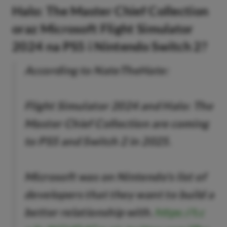
Halo: The Master Chief Collection
oraz Microsoft Flight Simulator
2024 na PS5 i Nintendo Switch 2?
According to NateTheHate:
Flight Simulator 2024 and Halo: The
Master Chief Collection are coming
to PS5 and Switch 2 in 2025.
Microsoft was on Nintendo's list of
developers that they want to build a
better relationship with.
https://t.c