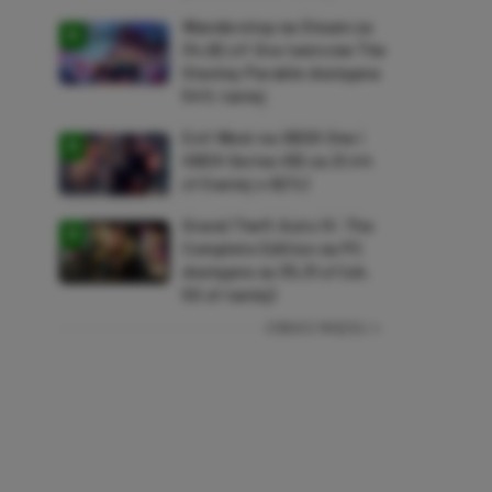
Wanderstop na Steam za
34,82 zł! Gra twórców The
Stanley Parable dostępna
54% taniej
Evil West na XBOX One i
XBOX Series X|S za 21,44
zł (taniej o 92%)
Grand Theft Auto IV: The
Complete Edition na PC
dostępne za 35,31 zł (ok.
50 zł taniej)
ZOBACZ WIĘCEJ