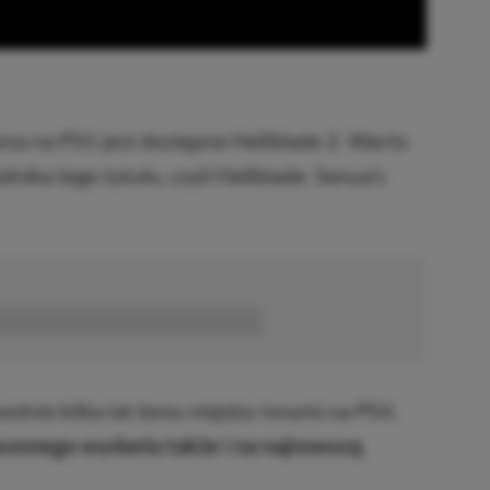
na na PS5 jest dostępne Hellblade 2. Warto
nika tego tytułu, czyli Hellblade: Senua’s
■■■■■■
otnie kilka lat temu między innymi na PS4.
pszonego wydania także i na najnowszą