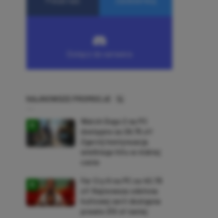
NAJNOWSZE PROMOCJE
Watch Dogs 2 na PC
dostępne za 28,75 zł!
Zgarnij kontynuację
wielkiego hitu w niskiej
cenie
Far Cry 6 na PC za 40,78
zł! Najnowsza odsłona
kultowej serii dostępna
prawie 210 zł taniej