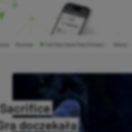
ocje
Recenzje
Tani Xbox Game Pass Ultimate
Więcej
 Sacrifice
 Gra doczekała