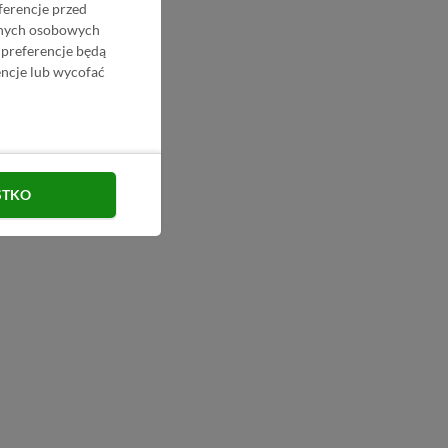
ferencje przed
danych osobowych
 preferencje będą
ncje lub wycofać
STKO