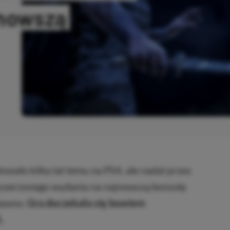
jnowszą
OPIOWANO
towało kilka lat temu na PS4, ale nadal przez
zszerzonego wydania na najnowszą konsolę
edawno.
Gra doczekała się bowiem
.