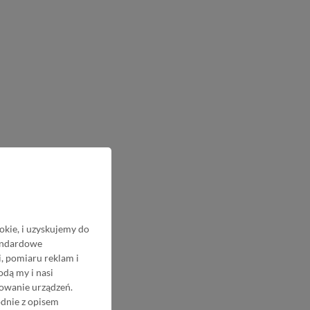
okie, i uzyskujemy do
tandardowe
, pomiaru reklam i
odą my i nasi
nowanie urządzeń.
odnie z opisem