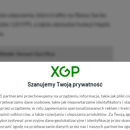
ie ulepszenia, które trafiły na Xboxy Series
ybie 120 FPS, a także obsłudze funkcji Haptic
e.
blade: Senua’s Sacrifice
NASZ WYBÓR
: Senua’s Sacrifice w Media Expert
Szanujemy Twoją prywatność
e: Senua’s Sacrifice w RTV EURO
 partnerami przechowujemy na urządzeniu informacje, takie jak pliki co
 przetwarzamy dane osobowe, takie jak niepowtarzalne identyfikatory i s
przez urządzenie, w celu zapewniania spersonalizowanych reklam i treści
e: Senua’s Sacrifice w Media Markt
 opinii odbiorców, a także rozwijania i ulepszania produktów.
Za Twoją zg
orzystywać precyzyjne dane geolokalizacyjne i identyfikację przez ska
: Senua’s Sacrifice na Allegro
wyrazić zgodę na przetwarzanie danych przez nas i naszych partnerów zg