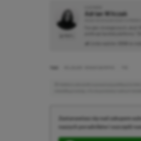
O AUTORZE
Adrian Witczak
REDAKTOR DZIAŁÓW NEWSY & PROMOCJ
Fan gier strategicznych, akcji 
preferuje bardziej platformy "Zi
PROFIL
Liczba wpisów:
3358
(w red
TAGI:
HELLBLADE: SENUA’S SACRIFICE
PS5
Niektóre odnośniki w powyższej publikacji to linki 
niewielką prowizję, a Ty nie poniesiesz żadnych dod
Zastanawiasz się nad zakupem subs
naszych poradników i oszczędź na