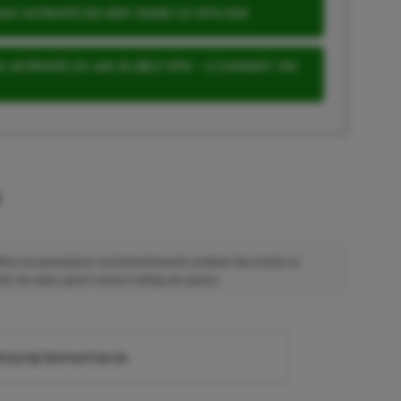
S ULTIMATE DO 80% TANIEJ (Z VPN-EM)
 ULTIMATE ZA 160 ZŁ (BEZ VPN – Z ZAMIAST 345
u
 Mimo że pozwalamy na komentowanie osobom bez konta na
ie, bo wpisy gości często trafiają do spamu.
zytaj komentarze