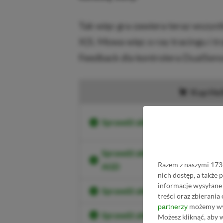
Tak więc gra zawiera teraz wszystk
X|S. Mowa więc o ray tracingu i tr
Feedback dla kontrolera DualSens
Kup Hell
Sprawdź aktualne ceny Hellblade
Sprawdź aktualne ceny Hellblad
Razem z naszymi 1731
AGD
nich dostęp, a także
informacje wysyłane 
Sprawdź aktualne ceny Hellblad
treści oraz zbierania
możemy wyk
partnerzy
Sprawdź aktualne ceny Hellblade
Możesz kliknąć, aby 