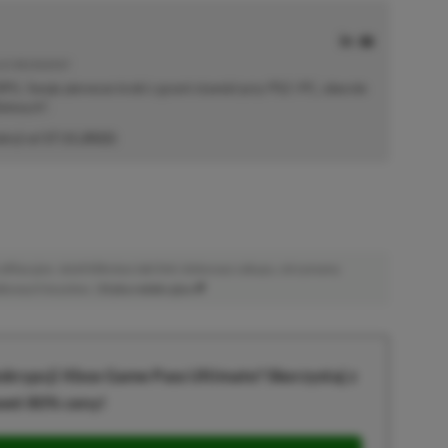
E | RECENZENT
i RPG. Swoje pierwsze kroki z grami stawiał przy PS2 i PC, obecnie
elonych".
akcji od
17.11.2022
)
afiliacyjne. Jeżeli klikniesz taki link i dokonasz zakupu, otrzymamy
atkowych kosztów. |
Etyka redakcyjna
krypcji Xbox Game Pass Ultimate? Skorzystaj z
wet 80% ceny!