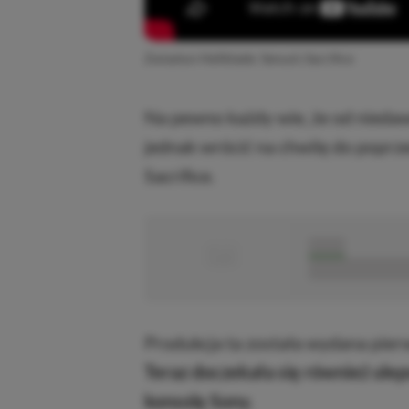
Zwiastun Hellblade: Senua’s Sacrifice
Na pewno każdy wie, że od niedaw
jednak wrócić na chwilę do poprzed
Sacrifice.
■
■■■■■
■■■■■■■■■■■
Produkcja ta została wydana pierw
Teraz doczekała się również ule
konsolę Sony.