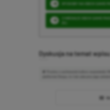
SPOSOBY NA XBOX GAME PAS
3 MIESIĄCE XBOX GAME PASS
ZŁ)
Dyskusja na temat wpis
Prosimy o zachowanie kultury wypowiedzi.
platformie Disqus, to i tak zalecamy jego założen
Wc