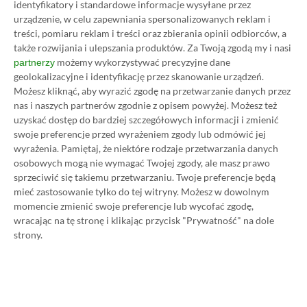
identyfikatory i standardowe informacje wysyłane przez
urządzenie, w celu zapewniania spersonalizowanych reklam i
treści, pomiaru reklam i treści oraz zbierania opinii odbiorców, a
także rozwijania i ulepszania produktów.
Za Twoją zgodą my i nasi
możemy wykorzystywać precyzyjne dane
partnerzy
geolokalizacyjne i identyfikację przez skanowanie urządzeń.
Możesz kliknąć, aby wyrazić zgodę na przetwarzanie danych przez
nas i naszych partnerów zgodnie z opisem powyżej. Możesz też
uzyskać dostęp do bardziej szczegółowych informacji i zmienić
Koszt 1 miesiąca subskrypcji Xbox Game Pass
swoje preferencje przed wyrażeniem zgody lub odmówić jej
wyrażenia.
Pamiętaj, że niektóre rodzaje przetwarzania danych
Ultimate w oficjalnym sklepie Microsoftu to
osobowych mogą nie wymagać Twojej zgody, ale masz prawo
obecnie aż 115 zł – nie ma co ukrywać, że to bardzo
sprzeciwić się takiemu przetwarzaniu. Twoje preferencje będą
dużo. Jednak wcale nie musisz tyle płacić!
mieć zastosowanie tylko do tej witryny. Możesz w dowolnym
momencie zmienić swoje preferencje lub wycofać zgodę,
wracając na tę stronę i klikając przycisk "Prywatność" na dole
W tym poradniku, który właśnie czytasz,
strony.
pokażemy Ci, jak kupować ten abonament nawet
80% taniej
– za ok. 24-25 zł / msc zamiast 115 zł /
msc. Przedstawione w nim sposoby są w 100%
legalne i bezpieczne – pierwszą wersję tego