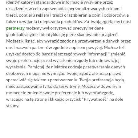
identyfikatory i standardowe informacje wysyłane przez
urządzenie, w celu zapewniania spersonalizowanych reklam i
Author
Kacper Kościański
treści, pomiaru reklam i treści oraz zbierania opinii odbiorców, a
SKOPIUJ LINK
SKOPIOWANO
Ost. aktualizacja:
26.06, 11:03
także rozwijania i ulepszania produktów.
Za Twoją zgodą my i nasi
możemy wykorzystywać precyzyjne dane
partnerzy
geolokalizacyjne i identyfikację przez skanowanie urządzeń.
Możesz kliknąć, aby wyrazić zgodę na przetwarzanie danych przez
nas i naszych partnerów zgodnie z opisem powyżej. Możesz też
uzyskać dostęp do bardziej szczegółowych informacji i zmienić
swoje preferencje przed wyrażeniem zgody lub odmówić jej
wyrażenia.
Pamiętaj, że niektóre rodzaje przetwarzania danych
osobowych mogą nie wymagać Twojej zgody, ale masz prawo
sprzeciwić się takiemu przetwarzaniu. Twoje preferencje będą
mieć zastosowanie tylko do tej witryny. Możesz w dowolnym
momencie zmienić swoje preferencje lub wycofać zgodę,
wracając na tę stronę i klikając przycisk "Prywatność" na dole
strony.
Koszt 1 miesiąca subskrypcji Xbox Game Pass
Ultimate w oficjalnym sklepie Microsoftu to
obecnie aż 115 zł – nie ma co ukrywać, że to bardzo