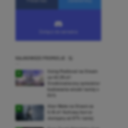
NAJNOWSZE PROMOCJE
Going Medieval na Steam
za 40,39 zł!
Średniowieczny symulator
budowania wioski taniej o
64%
Alan Wake na Steam za
9,16 zł! Kultowy horror
dostępny aż 87% taniej