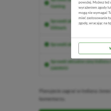
powyżej. Możesz też 
Gaming
wyrażeniem zgody lu
mogą nie wymagać Two
mieć zastosowanie t
Sprawdź aktualne ceny Indiana J
zgodę, wracając na tę
Difmark
Sprawdź aktualne ceny Indiana 
Sprawdź aktualne ceny Indiana J
GAMIVO
Planujecie zagrać w Indiana Jones
komentarzu.