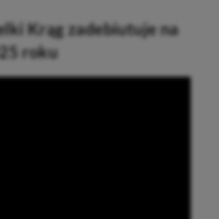
elki Krąg zadebiutuje na
25 roku