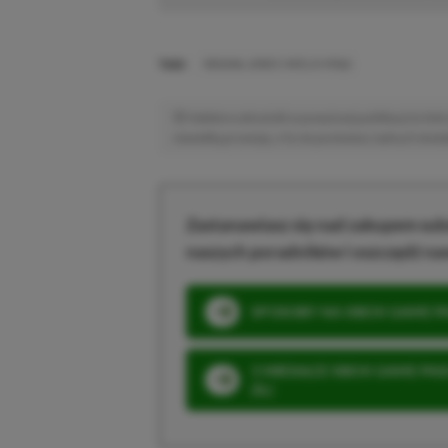
TAGI:
INDIANA JONES I WIELKI KRĄG
Niektóre odnośniki w powyższej publikacji to linki 
niewielką prowizję, a Ty nie poniesiesz żadnych dod
Zastanawiasz się nad zakupem subs
naszych poradników i oszczędź na
SPOSOBY NA XBOX GAME PAS
3 MIESIĄCE XBOX GAME PASS
ZŁ)