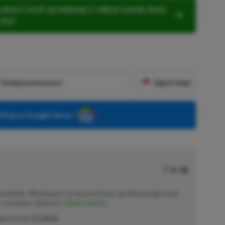
KNIJ I KUP 20 MIESIĘCY XBOX GAME PASS
ZŁ)!
Dodaj komentarz
Zgłoś błąd
P.pl w Google News
solowiec. Wychowany na sprzęcie Sony, ale obecnie jego życie
o–czerwono–zielonych.
Zobacz więcej...
akcji od
11.12.2023
)