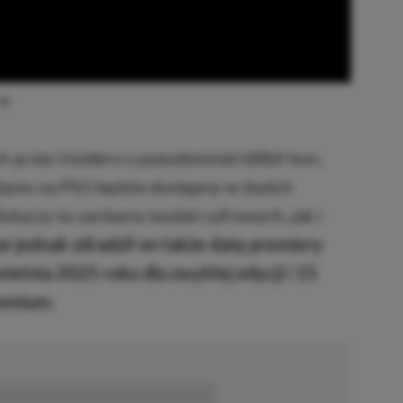
ąg
przez insidera o pseudonimie billbil-kun,
daniu na PS5 będzie dostępny w dwóch
Dotyczy to zarówno wydań cyfrowych, jak i
e jednak zdradził on także datę premiery
etnia 2025 roku dla zwykłej edycji i 15
remium.
■■■■■■