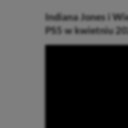
Indiana Jones i Wi
PS5 w kwietniu 20