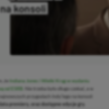
na konsoli
OPIOWANO
m, że
Indiana Jones i Wielki Krąg w wydaniu
wą od ESRB.
Nie trzeba było długo czekać, a w
o najnowszych przygodach Indy’iego na konsoli
ata premiery, oraz dostępne edycje gry.