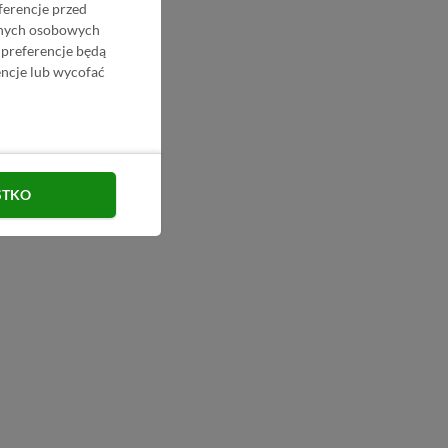
ferencje przed
danych osobowych
 preferencje będą
ncje lub wycofać
STKO