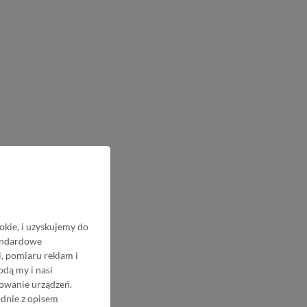
okie, i uzyskujemy do
tandardowe
, pomiaru reklam i
odą my i nasi
nowanie urządzeń.
odnie z opisem