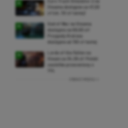
Euro Truck Simulator 2 na
Steama dostępne za 47,26
zł (ok. 30 zł taniej)
God of War na Steama
dostępne za 69,63 zł!
Przygody Kratosa
dostępne aż 150 zł taniej
Lords of the Fallen na
Steam za 34,36 zł! Polski
soulslike przeceniony o
71%
ZOBACZ WIĘCEJ