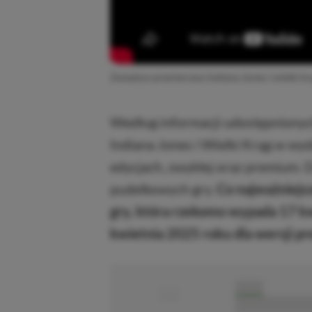
Zwiastun premierowy Indiana Jones i wielki kr
Według informacji udostępnionych 
Indiana Jones i Wielki Krąg w wy
edycjach, zwykłej oraz premium. 
pudełkowych gry.
Co najważniejsz
gry, która rzekomo wypada 17 kwi
kwietnia 2025 roku dla wersji p
■
■■■■■
■■■■■■■■■■■