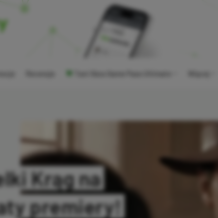
ocje
Recenzje
Tani Xbox Game Pass Ultimate
Więcej
elki Krąg na
aty premiery!