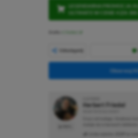
LEGENDARNA PROMOCJA: KLI
ULTIMATE W CENIE 4 (ZA 300 
Źródło:
X (Twitter)
Udostępnij
Obserwuj XG
O AUTORZE
Herbert Friedel
REDAKTOR DZIAŁU NEWSY
Gracz od małego. Urodzony kon
maluje się w barwach niebiesk
PROFIL
Liczba wpisów:
2129
(w red