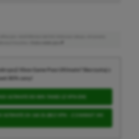
afiliacyjne. Jeżeli klikniesz taki link i dokonasz zakupu, otrzymamy
atkowych kosztów. |
Etyka redakcyjna
krypcji Xbox Game Pass Ultimate? Skorzystaj z
wet 80% ceny!
S ULTIMATE DO 80% TANIEJ (Z VPN-EM)
 ULTIMATE ZA 160 ZŁ (BEZ VPN – Z ZAMIAST 345