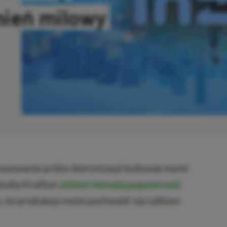
mień milowy
OPIOWANO
 wyzwanie próby detronizacji kultowej marki
studia Krafton
zdobył niemałą popularność
 że produkcja może pochwalić się całkiem