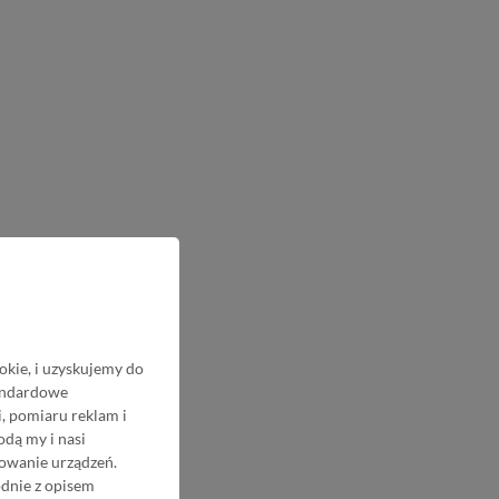
okie, i uzyskujemy do
tandardowe
, pomiaru reklam i
odą my i nasi
nowanie urządzeń.
odnie z opisem