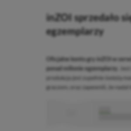
inZOI sprzedało si
egzemplarzy
Oficjalne konto gry inZOI w serwi
ponad milionie egzemplarzy.
Jest
produkcja jest zupełnie świeżą m
graczom, oraz zapewnili, że nadal 
■
■■■■■
■■■■■■■■■■■