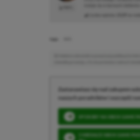
maluje się w barwach niebiesk
PROFIL
Liczba wpisów:
2129
(w red
TAGI:
INZOI
Niektóre odnośniki w powyższej publikacji to linki 
niewielką prowizję, a Ty nie poniesiesz żadnych dod
Zastanawiasz się nad zakupem subs
naszych poradników i oszczędź na
SPOSOBY NA XBOX GAME PAS
3 MIESIĄCE XBOX GAME PASS