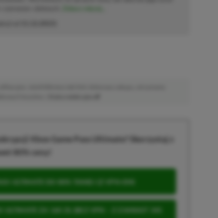
o–czerwono–zielonych.
Zobacz więcej...
akcji od
11.12.2023
)
afiliacyjne. Jeżeli klikniesz taki link i dokonasz zakupu, otrzymamy
atkowych kosztów. |
Etyka redakcyjna
krypcji Xbox Game Pass Ultimate? Skorzystaj z
wet 80% ceny!
S ULTIMATE DO 80% TANIEJ (Z VPN-EM)
 ULTIMATE ZA 160 ZŁ (BEZ VPN – Z ZAMIAST 345