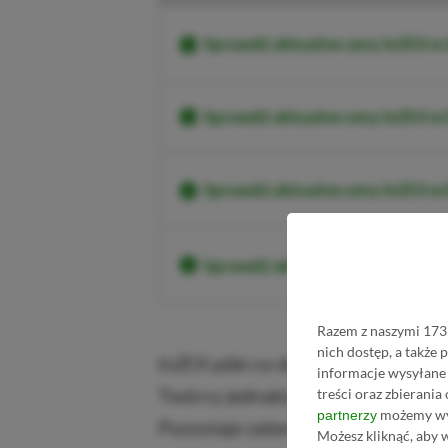
Sprawdź aktualne ceny InZOI w
Sprawdź aktualne ceny InZOI w
Sprawdź aktualne ceny InZOI w
Sprawdź aktualne ceny InZOI 
Razem z naszymi 1733
nich dostęp, a także
InZOI póki co dostępne jest jedy
informacje wysyłane 
Twórcy jednakże planują w przysz
treści oraz zbierania
możemy wyk
partnerzy
Pozostaje zatem trzymać kciuki za 
Możesz kliknąć, aby 