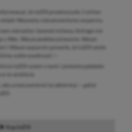
formować, że inZOI przekroczyło 1 milion
we dzięki Waszemu niesamowitemu wsparciu.
ę nam nierealna i kamień milowy, którego nie
o z Was. Wasze podekscytowanie, Wasze
ści i Wasze wsparcie sprawiły, że inZOI ożyło
liśmy sobie wyobrazić.✨
ście inZOI razem z nami i jesteśmy głęboko
 w to wlaliście.
 aby urzeczywistnić tę obietnicę — gdzie
nZOI.
Kup InZOI