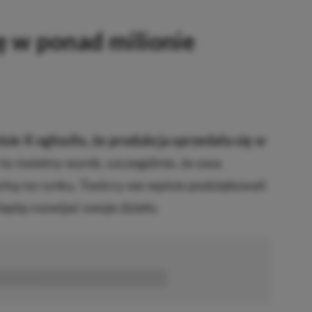
ę w ponad milionie
sie X ogłosiło, że produkcja sprzedała się w
 to świetny wynik, szczególnie, że owa
arką na rynku. Twórcy we wpisie podziękowali
będą rozwijać swoje dzieło.
■■■■■■