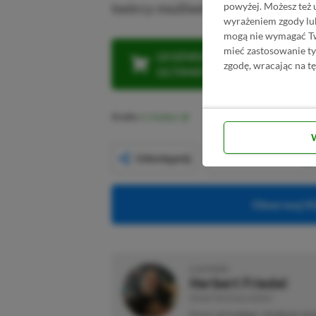
twórcy możliwie w jak najlepszy s
powyżej. Możesz też 
wyrażeniem zgody lu
mogą nie wymagać Two
mieć zastosowanie t
LEGENDARNA PROMOCJA: KLI
zgodę, wracając na tę
ULTIMATE W CENIE 4 (ZA 300 
Źródło:
X (Twitter)
Udostępnij
Obserwuj XG
O AUTORZE
Herbert Friedel
REDAKTOR DZIAŁU NEWSY
Gracz od małego. Urodzony kon