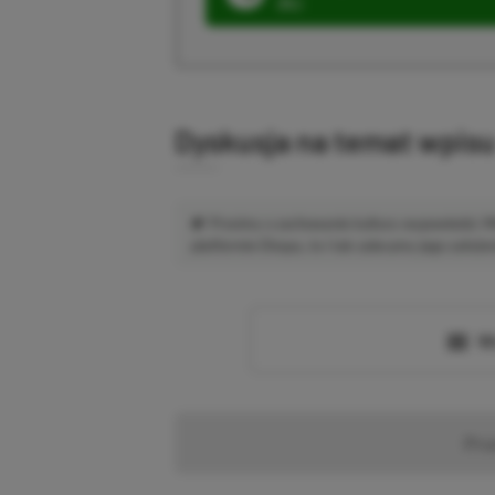
ZŁ)
Dyskusja na temat wpis
Prosimy o zachowanie kultury wypowiedzi.
platformie Disqus, to i tak zalecamy jego założen
Wc
Pr