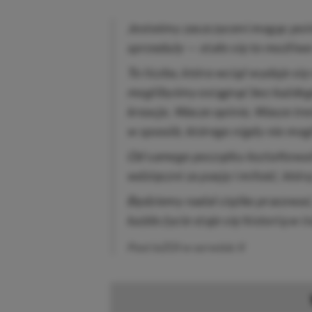
Jesteśmy zaszczyceni mogąc poin
sprzedaży — stało się to możli
To liczba, która wciąż wydaje si
moglibyśmy osiągnąć bez każdeg
kreacje, Wasze opinie, Wasze tre
w sposób, którego nigdy nie mog
Od samego początku kształtowali
wdzięczni za pasję i miłość, którą
Będziemy nadal ciężko pracować,
każde życie staje się historią w i
Post inZOI w serwisie X