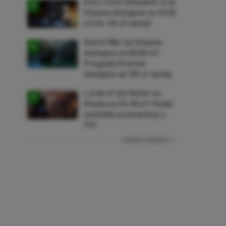
Euro Truck Simulator 2 na
Steama dostępne za 47,26
zł (ok. 30 zł taniej)
God of War na Steama
dostępne za 69,63 zł!
Przygody Kratosa
dostępne aż 150 zł taniej
Lords of the Fallen na
Steam za 34,36 zł! Polski
soulslike przeceniony o
71%
ZOBACZ WIĘCEJ