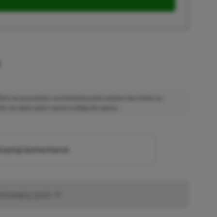
u
 Mimo że pozwalamy na komentowanie osobom bez konta na
ie, bo wpisy gości często trafiają do spamu.
zytaj komentarze
omowany post