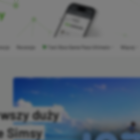
ocje
Recenzje
Tani Xbox Game Pass Ultimate
Więcej
rwszy duży
e Simsy