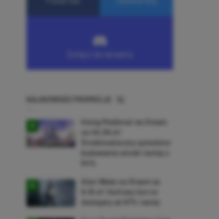
NAJNOWSZE PROMOCJE
Going Medieval na Steam
za 40,39 zł!
Średniowieczny symulator
budowania wioski taniej o
64%
Alan Wake na Steam za
9,16 zł! Kultowy horror
dostępny aż 87% taniej