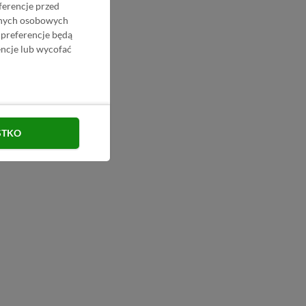
ferencje przed
danych osobowych
 preferencje będą
ncje lub wycofać
STKO