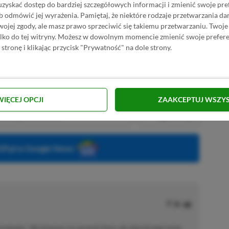
posób ulepszali swoje dzieło.
uzyskać dostęp do bardziej szczegółowych informacji i zmienić swoje pre
b odmówić jej wyrażenia.
Pamiętaj, że niektóre rodzaje przetwarzania 
jej zgody, ale masz prawo sprzeciwić się takiemu przetwarzaniu. Twoje
ylko do tej witryny. Możesz w dowolnym momencie zmienić swoje prefere
KNIJ I KUP 20 MIESIĘCY XBOX GAME PASS
 stronę i klikając przycisk "Prywatność" na dole strony.
ZŁ)!
WIĘCEJ OPCJI
ZAAKCEPTUJ WSZY
Dodaj komentarz
Zgłoś błąd
P.pl w Google News
solowiec. Wychowany na sprzęcie Sony, ale obecnie jego życie