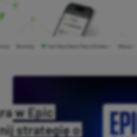
ocje
Recenzje
Tani Xbox Game Pass Ultimate
Więcej
ra w Epic
ij strategię o