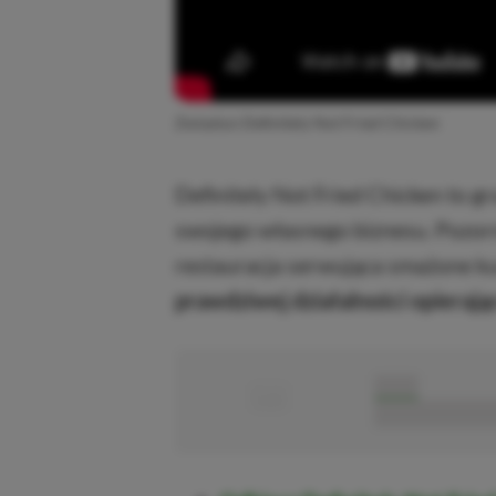
Zwiastun Definitely Not Fried Chicken
Definitely Not Fried Chicken to gr
swojego własnego biznesu. Pozorni
restauracja serwująca smażone ku
prawdziwej działalności opierając
■
■■■■■
■■■■■■■■■■■