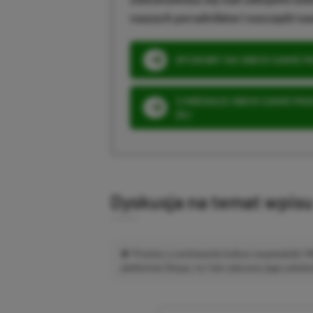
naszych poradników i oszczędź na
SPOSOBY NA XBOX GAME PAS
3 MIESIĄCE XBOX GAME PASS
ZŁ)
Dyskusja na temat wpis
Prosimy o zachowanie kultury wypowiedzi.
platformie Disqus, to i tak zalecamy jego założen