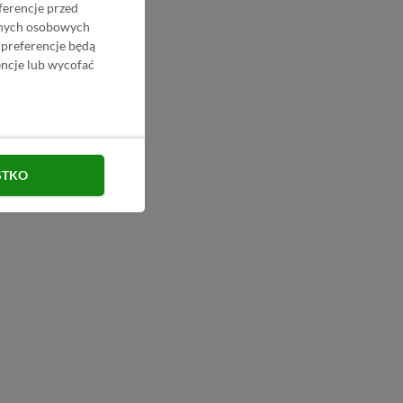
ferencje przed
danych osobowych
 preferencje będą
ncje lub wycofać
STKO