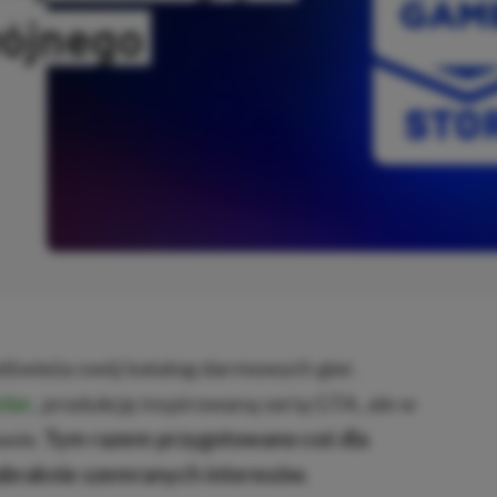
ójnego
ANO
odświeża swój katalog darmowych gier.
tler
, produkcję inspirowaną serią GTA, ale w
awie.
Tym razem przygotowano coś dla
 zabraknie szemranych interesów.