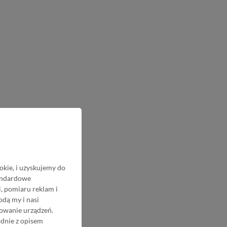
okie, i uzyskujemy do
tandardowe
, pomiaru reklam i
odą my i nasi
nowanie urządzeń.
odnie z opisem