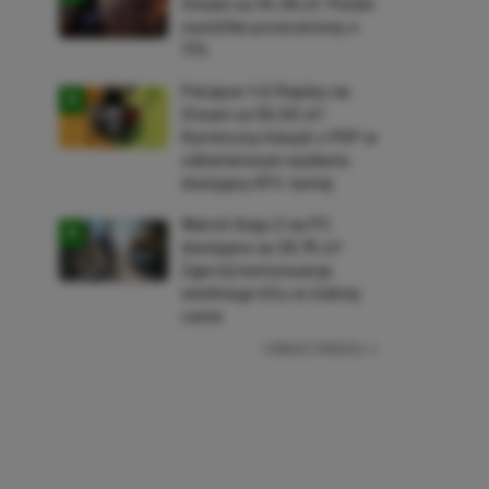
Steam za 34,36 zł! Polski
soulslike przeceniony o
71%
Patapon 1+2 Replay na
Steam za 50,50 zł!
Rytmiczny klasyk z PSP w
odświeżonym wydaniu
dostępny 61% taniej
Watch Dogs 2 na PC
dostępne za 28,75 zł!
Zgarnij kontynuację
wielkiego hitu w niskiej
cenie
ZOBACZ WIĘCEJ