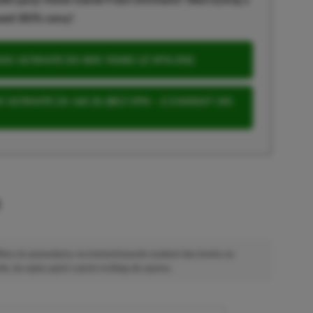
wet 80% ceny!
S ULTIMATE DO 80% TANIEJ (Z VPN-EM)
 ULTIMATE ZA 160 ZŁ (BEZ VPN – Z ZAMIAST 345
u
 Mimo że pozwalamy na komentowanie osobom bez konta na
ie, bo wpisy gości często trafiają do spamu.