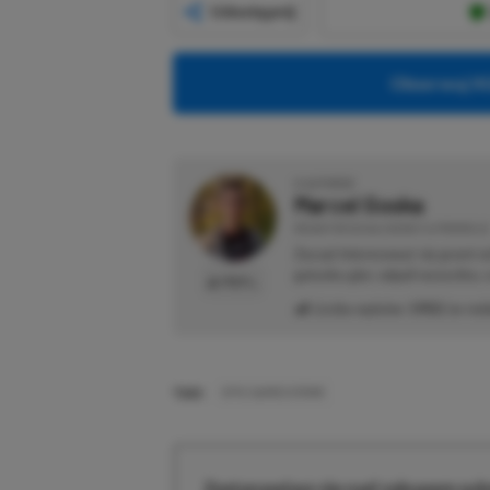
Udostępnij
Obserwuj XG
O AUTORZE
Marcel Goska
REDAKTOR DZIAŁU NEWSY & PROMOCJE
Zaczął interesować się grami 
gatunku gier, odpali wszystko,
PROFIL
Liczba wpisów:
1902
(w red
TAGI:
EPIC GAMES STORE
Zastanawiasz się nad zakupem subs