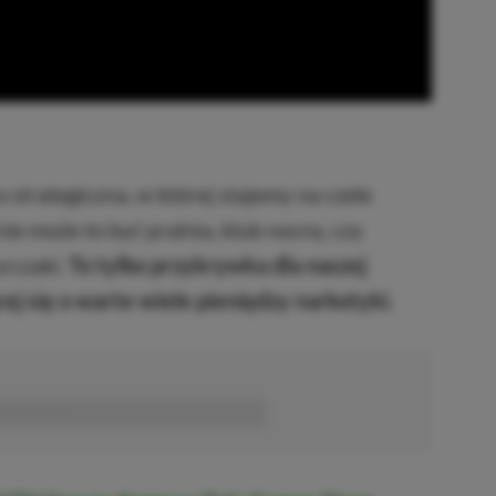
a strategiczna, w której stajemy na czele
e może to być pralnia, klub nocny, czy
rczaki.
To tylko przykrywka dla naszej
ej się o warte wiele pieniędzy narkotyki.
■■■■■■