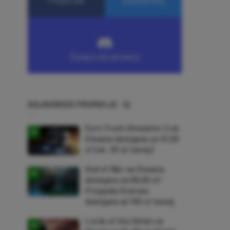
NAJNOWSZE PROMOCJE
Euro Truck Simulator 2 na
Steama dostępne za 47,26
zł (ok. 30 zł taniej)
God of War na Steama
dostępne za 69,63 zł!
Przygody Kratosa
dostępne aż 150 zł taniej
Lords of the Fallen na