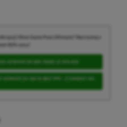
krypcji Xbox Game Pass Ultimate? Skorzystaj z
wet 80% ceny!
S ULTIMATE DO 80% TANIEJ (Z VPN-EM)
 ULTIMATE ZA 160 ZŁ (BEZ VPN – Z ZAMIAST 345
u