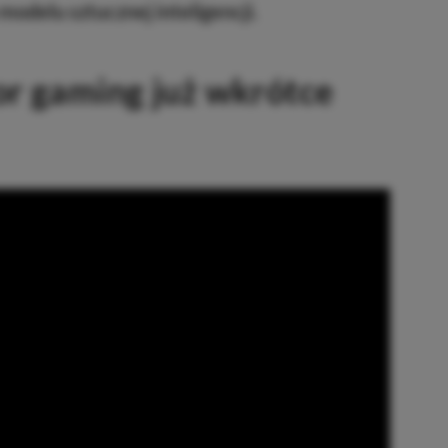
odelu sztucznej inteligencji.
or gaming już wkrótce