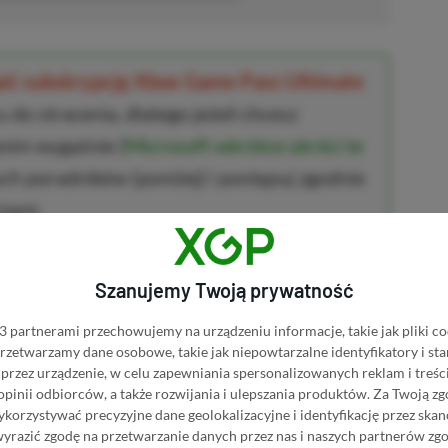
upić subskrypcję Xbox Game Pass Ultimate
 do stracenia, dlatego jeżeli chcesz
anim wygaśnie (
Microsoft wkrótce ukróci te
ych poradników (poniżej) i postępuj zgodnie
jami.
wet 80% TANIEJ w wielkiej promocji
(szczególnie
Szanujemy Twoją prywatność
na czasowo
⚠️❤️)
ame Pass Ultimate za 300 zł
(szczególnie
 partnerami przechowujemy na urządzeniu informacje, takie jak pliki co
 przetwarzamy dane osobowe, takie jak niepowtarzalne identyfikatory i s
)
przez urządzenie, w celu zapewniania spersonalizowanych reklam i treści
 opinii odbiorców, a także rozwijania i ulepszania produktów.
Za Twoją zg
ę spieszyć.
Okazja może się skończyć w
orzystywać precyzyjne dane geolokalizacyjne i identyfikację przez ska
wyrazić zgodę na przetwarzanie danych przez nas i naszych partnerów zg