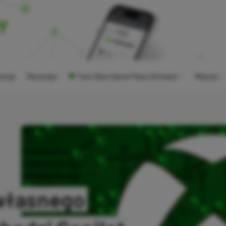
ocje
Recenzje
Tani Xbox Game Pass Ultimate
Więcej
 własnego