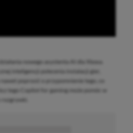
ziałania nowego asystenta AI dla Xboxa.
j inteligencji polecenia instalacji gier,
 nawet poprosić o przypomnienie tego, co
rócz tego Copilot for gaming może pomóc w
 rozgrywki.
■■■■■■