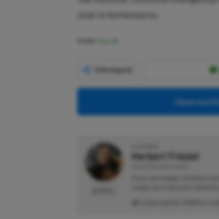
znać w komentarzu.
Źródło:
Xbox
Udostępnij
Obserwuj XG
O AUTORZE
Herbert Friedel
REDAKTOR DZIAŁU NEWSY
Gracz od małego. Urodzony kon
maluje się w barwach niebiesk
PROFIL
Liczba wpisów:
2129
(w red