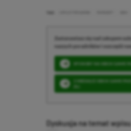
TAGI:
COPILOT FOR GAMING
MICROSOFT
XBOX
Zastanawiasz się nad zakupem subs
naszych poradników i oszczędź na
SPOSOBY NA XBOX GAME PAS
3 MIESIĄCE XBOX GAME PASS
ZŁ)
Dyskusja na temat wpis