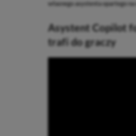
własnego asystenta opartego na m
Asystent Copilot f
trafi do graczy