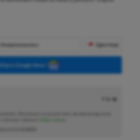
Dodaj komentarz
Zgłoś błąd
P.pl w Google News
solowiec. Wychowany na sprzęcie Sony, ale obecnie jego życie
o–czerwono–zielonych.
Zobacz więcej...
akcji od
11.12.2023
)