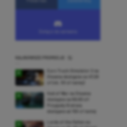
NAJNOWSZE PROMOCJE
Euro Truck Simulator 2 na
Steama dostępne za 47,26
zł (ok. 30 zł taniej)
God of War na Steama
dostępne za 69,63 zł!
Przygody Kratosa
dostępne aż 150 zł taniej
Lords of the Fallen na