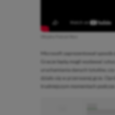
Oficjalny Podcast Xbox
Microsoft zaprezentował sposób d
Gracze będą mogli wydawać sztuczne
uruchamiania danych tytułów, czy
działo się w przerwanej grze. Op
trudniejszym momentach podczas
■
■■■■■
■■■■■■■■■■■