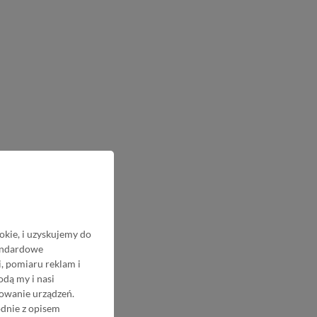
okie, i uzyskujemy do
tandardowe
, pomiaru reklam i
odą my i nasi
nowanie urządzeń.
odnie z opisem