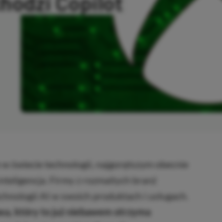
hodzi Copilot
SKOPIOWANO
e w świecie technologii, najgorętszym obecnie
nteligencja. Firmy z rozmaitych branż
echnologii AI w swoich produktach i usługach.
oxa, który to już niebawem otrzyma