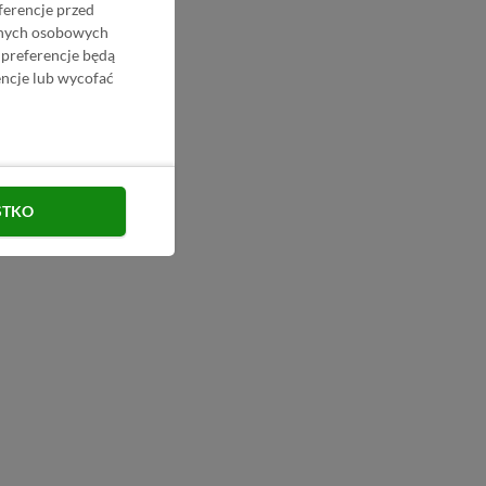
ferencje przed
danych osobowych
 preferencje będą
ncje lub wycofać
STKO