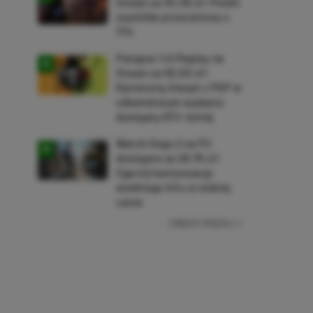
Steam za 34,36 zł! Polski
soulslike przeceniony o
71%
Patapon 1+2 Replay na
Steam za 50,50 zł!
Rytmiczny klasyk z PSP w
odświeżonym wydaniu
dostępny 61% taniej
Watch Dogs 2 na PC
dostępne za 28,75 zł!
Zgarnij kontynuację
wielkiego hitu w niskiej
cenie
ZOBACZ WIĘCEJ