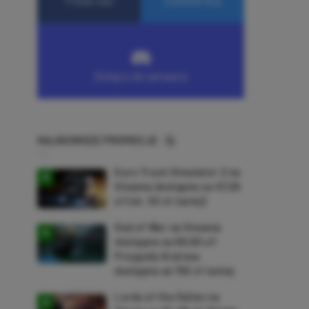
NAJNOWSZE PROMOCJE
Euro Truck Simulator 2 na
Steama dostępne za 47,26
zł (ok. 30 zł taniej)
God of War na Steama
dostępne za 69,63 zł!
Przygody Kratosa
dostępne aż 150 zł taniej
Lords of the Fallen na