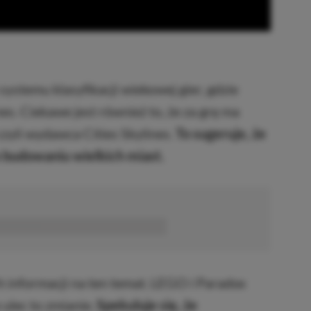
systemu klasyfikacji wiekowej gier, gdzie
s. Ciekawe jest również to, że za grę ma
zyli wydawca Cities Skylines.
To sugeruje, że
o budowaniu wielkich miast.
■■■■■■
ch informacji na ten temat. LEGO i Paradox
 ulec to zmianie.
Spekuluje się, że