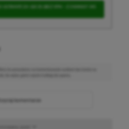
 ULTIMATE ZA 160 ZŁ (BEZ VPN – Z ZAMIAST 345
u
 Mimo że pozwalamy na komentowanie osobom bez konta na
ie, bo wpisy gości często trafiają do spamu.
zytaj komentarze
omowany post