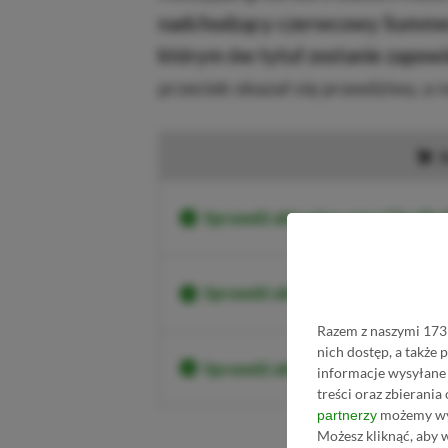
nadchodzący czerwcowy Summer
którym ów tytuł zostanie zapow
przeciek okazał się prawdziwy, a
K
Sprawdź aktualne ceny City Sky
Sprawdź aktualne ceny City Sky
Razem z naszymi 1731
nich dostęp, a także
Sprawdź aktualne ceny City Sk
informacje wysyłane 
treści oraz zbierania
możemy wyk
partnerzy
Możesz kliknąć, aby 