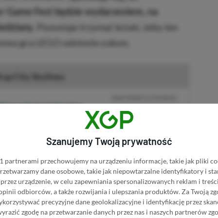
 Game Fest będzie wydarzeniem, na
iedziany.
Pozostaje trzymać kciuki, żeby ten
 nowa gra LEGO odniosła sukces.
up City Skylines
BRAK PROWIZJI ZA PŁATNOŚĆ
lines w Instant Gaming
PRZEJDŹ DO SKLEPU
3%
TANIEJ Z KODEM
XGPPL
Szanujemy Twoją prywatność
lines w Eneba
SKOPIUJ
 partnerami przechowujemy na urządzeniu informacje, takie jak pliki co
PRZEJDŹ DO SKLEPU
 przetwarzamy dane osobowe, takie jak niepowtarzalne identyfikatory i s
10%
TANIEJ Z KODEM
XGP6
ylines w GAMIVO
przez urządzenie, w celu zapewniania spersonalizowanych reklam i treści
SKOPIUJ
 opinii odbiorców, a także rozwijania i ulepszania produktów.
Za Twoją zg
orzystywać precyzyjne dane geolokalizacyjne i identyfikację przez ska
R
E
K
L
A
M
A
wyrazić zgodę na przetwarzanie danych przez nas i naszych partnerów zg