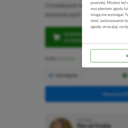
powyżej. Możesz też 
Chcielibyście takiego city-builde
wyrażeniem zgody lu
komentarzach!
mogą nie wymagać Two
mieć zastosowanie t
zgodę, wracając na tę
LEGENDARNA PROMOCJA: KLI
ULTIMATE W CENIE 4 (ZA 300 
Źródło:
Gematsu
Udostępnij
Obserwuj XG
O AUTORZE
Marcel Goska