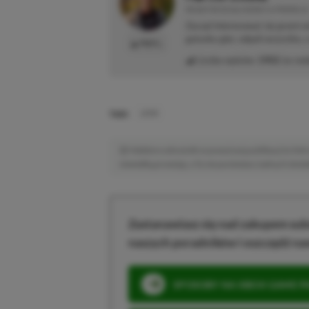
REDAKTOR DZIAŁU NEWSY & PROMOCJE
Zaczął interesować się grami 
gatunku gier, odpali wszystko,
PROFIL
Liczba wpisów:
1902
(w red
TAGI:
LEGO
Niektóre odnośniki w powyższej publikacji to linki 
niewielką prowizję, a Ty nie poniesiesz żadnych dod
Zastanawiasz się nad zakupem subs
naszych poradników i oszczędź na
SPOSOBY NA XBOX GAME PAS