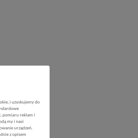
okie, i uzyskujemy do
tandardowe
, pomiaru reklam i
odą my i nasi
nowanie urządzeń.
odnie z opisem