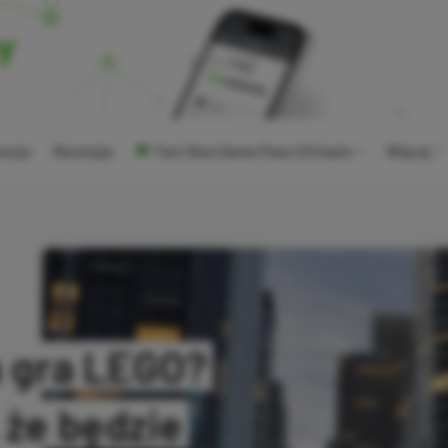
ocje
Recenzje
Tani Xbox Game Pass Ultimate
Więcej
a gra LEGO?
 że będzie