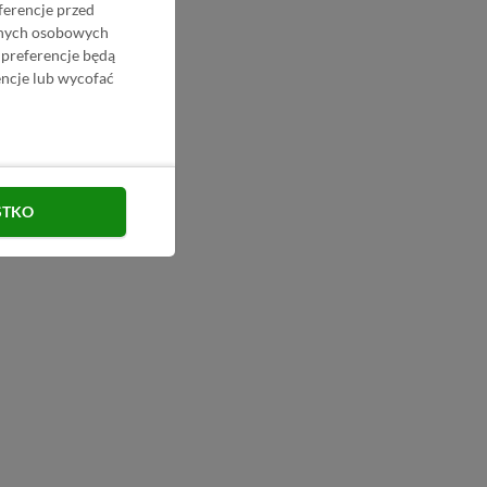
ferencje przed
danych osobowych
 preferencje będą
ncje lub wycofać
STKO