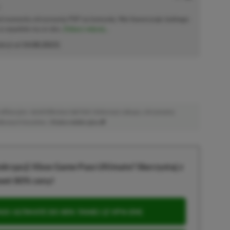
od momentu otrzymania PSP na komunię. Nie faworyzuje żadnego
 co wpadnie mu w oko.
Zobacz więcej...
akcji od
14.08.2023
)
afiliacyjne. Jeżeli klikniesz taki link i dokonasz zakupu, otrzymamy
atkowych kosztów. |
Etyka redakcyjna
krypcji Xbox Game Pass Ultimate? Skorzystaj z
wet 80% ceny!
S ULTIMATE DO 80% TANIEJ (Z VPN-EM)