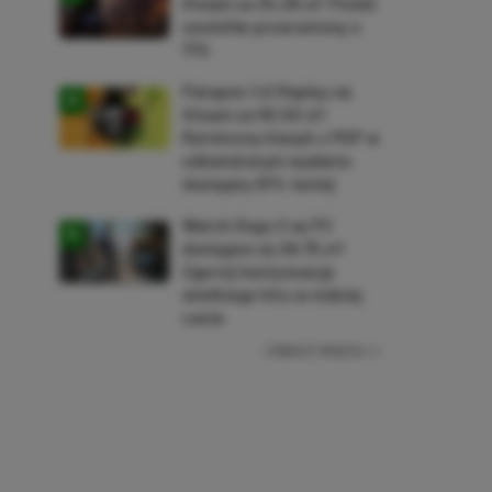
Steam za 34,36 zł! Polski
soulslike przeceniony o
71%
Patapon 1+2 Replay na
Steam za 50,50 zł!
Rytmiczny klasyk z PSP w
odświeżonym wydaniu
dostępny 61% taniej
Watch Dogs 2 na PC
dostępne za 28,75 zł!
Zgarnij kontynuację
wielkiego hitu w niskiej
cenie
ZOBACZ WIĘCEJ