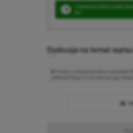
3 MIESIĄCE XBOX GAME PASS
ZŁ)
Dyskusja na temat wpis
Prosimy o zachowanie kultury wypowiedzi.
platformie Disqus, to i tak zalecamy jego założen
Wc
Pr