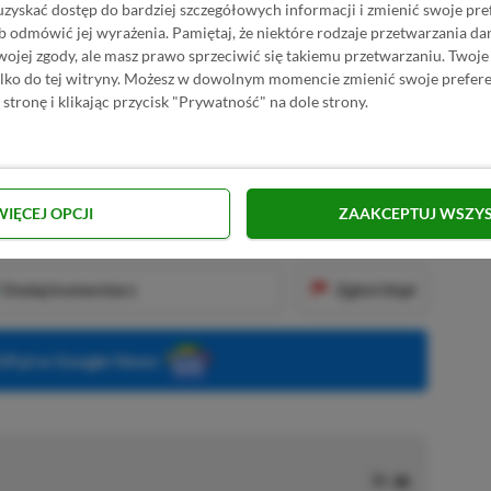
uzyskać dostęp do bardziej szczegółowych informacji i zmienić swoje pre
ra w świecie z klocków LEGO? Dajcie znać w
b odmówić jej wyrażenia.
Pamiętaj, że niektóre rodzaje przetwarzania 
jej zgody, ale masz prawo sprzeciwić się takiemu przetwarzaniu. Twoje
ylko do tej witryny. Możesz w dowolnym momencie zmienić swoje prefere
 stronę i klikając przycisk "Prywatność" na dole strony.
KNIJ I KUP 20 MIESIĘCY XBOX GAME PASS
ZŁ)!
WIĘCEJ OPCJI
ZAAKCEPTUJ WSZY
Dodaj komentarz
Zgłoś błąd
P.pl w Google News