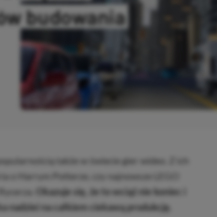
nów budowania
ANO
pularnością także w świecie gier wideo. Z ich
ria o Harrym Potterze, czy najnowsze LEGO
Rycerza.
Okazuje się, że to wciąż nie koniec i
rka nadziei na całkiem ciekawą produkcję.