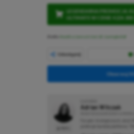
LEGENDARNA PROMOCJA: KLI
ULTIMATE W CENIE 4 (ZA 300 
Źródło:
ResetEra (Jamrock User)
,
Gamingbolt
Udostępnij
Obserwuj XG
O AUTORZE
Adrian Witczak
REDAKTOR DZIAŁÓW NEWSY & PROMOCJ
Fan gier strategicznych, akcji 
preferuje bardziej platformy "Zi
PROFIL