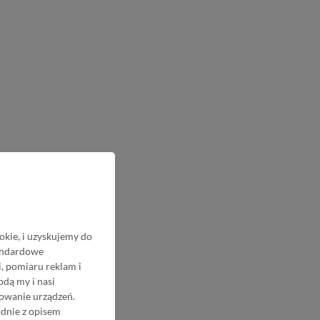
okie, i uzyskujemy do
tandardowe
, pomiaru reklam i
odą my i nasi
nowanie urządzeń.
odnie z opisem