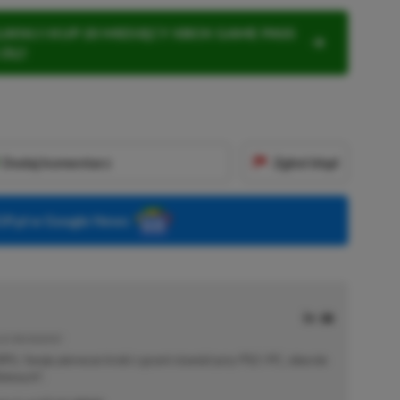
KNIJ I KUP 20 MIESIĘCY XBOX GAME PASS
ZŁ)!
Dodaj komentarz
Zgłoś błąd
P.pl w Google News
E | RECENZENT
i RPG. Swoje pierwsze kroki z grami stawiał przy PS2 i PC, obecnie
elonych".