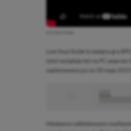
Lost Soul Aside
Lost Soul Aside to kolejna gra RP
tytuł wyląduje też na PC poprzez
zaplanowana już na 30 maja 2025
■
■■■■■
■■■■■■■■■■■
Niedawno odblokowano możliwość