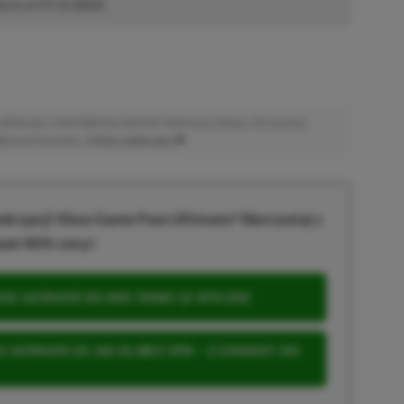
akcji od
17.11.2022
)
afiliacyjne. Jeżeli klikniesz taki link i dokonasz zakupu, otrzymamy
atkowych kosztów. |
Etyka redakcyjna
krypcji Xbox Game Pass Ultimate? Skorzystaj z
wet 80% ceny!
S ULTIMATE DO 80% TANIEJ (Z VPN-EM)
 ULTIMATE ZA 160 ZŁ (BEZ VPN – Z ZAMIAST 345