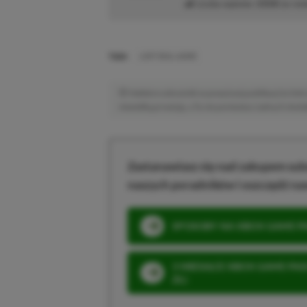
Liczba wpisów:
3358
(w red
TAGI:
LOST SOUL ASIDE
Niektóre odnośniki w powyższej publikacji to linki 
niewielką prowizję, a Ty nie poniesiesz żadnych dod
Zastanawiasz się nad zakupem subs
naszych poradników i oszczędź na
SPOSOBY NA XBOX GAME PAS
3 MIESIĄCE XBOX GAME PASS
ZŁ)