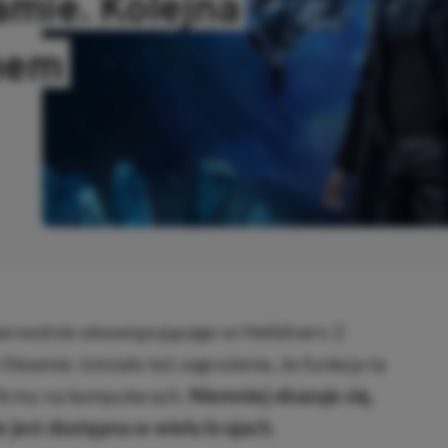
amie. Kolejna
emem
SKOPIOWANO
pierwotnie obowiązującego w Helldivers 2
eamie. Istniało też zagrożenie, że funkcja ta
firmy na komputerach.
Niemniej okazuje się,
ie jest dostępna w wielu krajach.