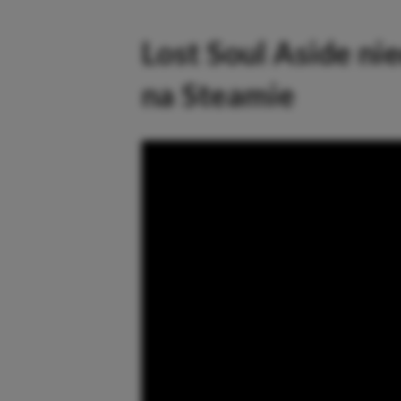
Lost Soul Aside ni
na Steamie