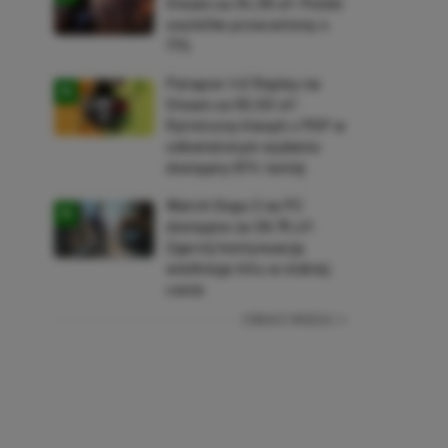
Steam za 34,36 zł! Polski
soulslike przeceniony o
71%
Patapon 1+2 Replay na
Steam za 50,50 zł!
Rytmiczny klasyk z PSP w
odświeżonym wydaniu
dostępny 61% taniej
Watch Dogs 2 na PC
dostępne za 28,75 zł!
Zgarnij kontynuację
wielkiego hitu w niskiej
cenie
ZOBACZ WIĘCEJ