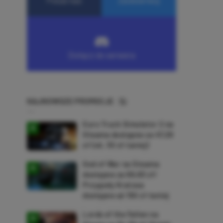
NAJNOWSZE PROMOCJE
Euro Truck Simulator 2 na
Steama dostępne za 47,26
zł (ok. 30 zł taniej)
God of War na Steama
dostępne za 69,63 zł!
Przygody Kratosa
dostępne aż 150 zł taniej
Lords of the Fallen na