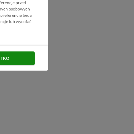
ferencje przed
danych osobowych
 preferencje będą
ncje lub wycofać
STKO