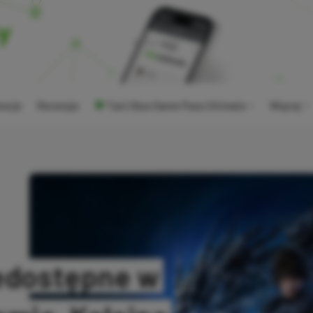
ocje
Recenzje
Tani Xbox Game Pass Ultimate
Więcej
iedostępne w