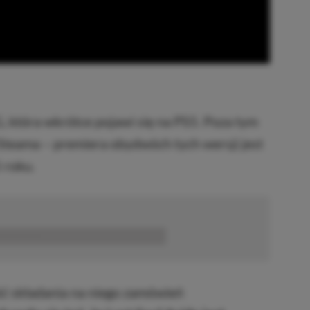
G, która wkrótce pojawi się na PS5. Poza tym
 Steama – premiera obydwóch tych wersji jest
 roku.
■■■■■■
 składania na niego zamówień