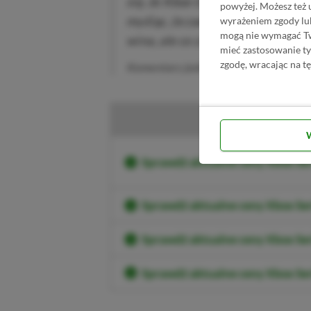
się, że Xbox One S (lub X) nie je
powyżej. Możesz też 
myśląc, że zadziała na Xbox One 
wyrażeniem zgody lu
mogą nie wymagać Two
wina, ale co za absolutnie okro
mieć zastosowanie t
zgodę, wracając na tę
Komentarz jednego z kupujących na
K
Sprawdź aktualne ceny Xbox Ser
Sprawdź aktualne ceny Xbox S
Sprawdź aktualne ceny Xbox Se
Sprawdź aktualne ceny Xbox Ser