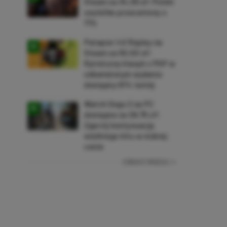
Steam za 34,36 zł! Polski
soulslike przeceniony o
71%
Patapon 1+2 Replay na
Steam za 50,50 zł!
Rytmiczny klasyk z PSP w
odświeżonym wydaniu
dostępny 61% taniej
Watch Dogs 2 na PC
dostępne za 28,75 zł!
Zgarnij kontynuację
wielkiego hitu w niskiej
cenie
ZOBACZ WIĘCEJ