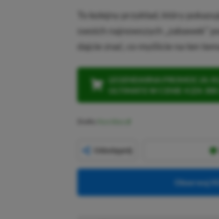
To kolejny przykład, który pokazu
swoich najnowszych „zabawek” p
dajcie znać, co myślicie na ten tem
LEGENDARNA PROMOCJA: KLI
ULTIMATE W CENIE 4 (ZA 300 
Źródło:
Pure Xbox
Udostępnij
Obserwuj XG