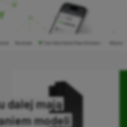
ocje
Recenzje
Tani Xbox Game Pass Ultimate
Więcej
u dalej mają
ianiem modeli