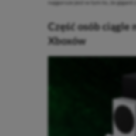
najgorsze jest w tym to, że gigan
Część osób ciągle
Xboxów