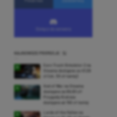
NAJNOWSZE PROMOCJE
Euro Truck Simulator 2 na
Steama dostępne za 47,26
zł (ok. 30 zł taniej)
God of War na Steama
dostępne za 69,63 zł!
Przygody Kratosa
dostępne aż 150 zł taniej
Lords of the Fallen na