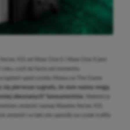
eries X|S od Xbox One S i Xbox One X jest
roku, czyli de facto od momentu
urządzeń spod szyldu Xboxa na The Game
y się pierwsze sygnały, że owe nazwy mogą
„mniej obeznanych” konsumentów.
Niektórzy
owinien zmienić nazwę Xboxów Series X|S.
 zmienił i w taki oto sposób na rynek trafiły