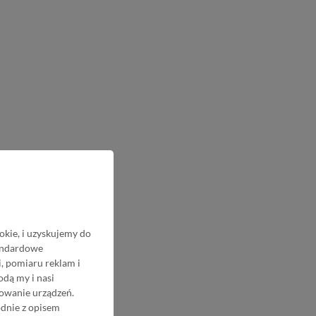
okie, i uzyskujemy do
tandardowe
, pomiaru reklam i
odą my i nasi
nowanie urządzeń.
odnie z opisem