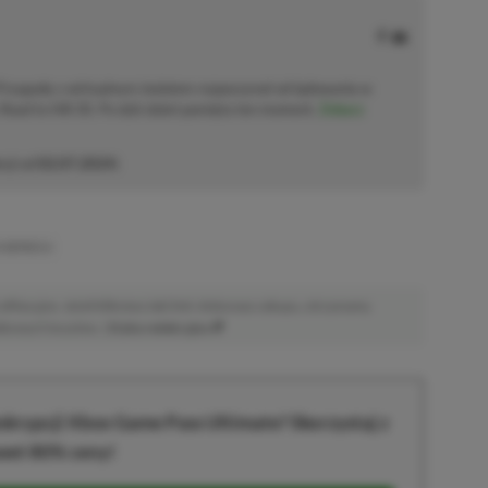
 Przygodę z wirtualnym światem rozpoczynał od lądowania w
Road to Hill 30. Po dziś dzień pamięta ten moment.
Zobacz
cji od
02.07.2024
)
 SERIES X
afiliacyjne. Jeżeli klikniesz taki link i dokonasz zakupu, otrzymamy
atkowych kosztów. |
Etyka redakcyjna
krypcji Xbox Game Pass Ultimate? Skorzystaj z
wet 80% ceny!