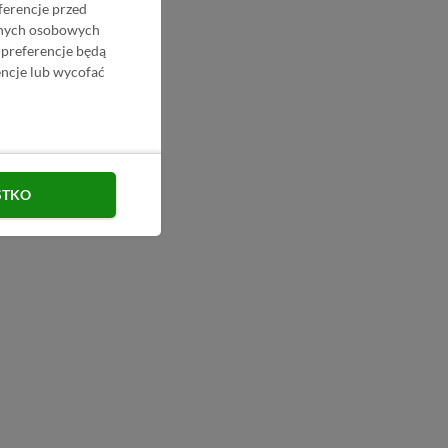
ferencje przed
danych osobowych
 preferencje będą
ncje lub wycofać
STKO