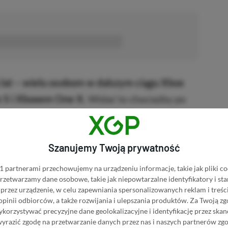
■■■■■■
lat – wielu osobom w dalszym ciągu Xbox
e S i Xboxem One X.
Widać to chociażby po
e Amazona. W sekcji z opiniami można
owanych graczy, którzy przez przypadek
Szanujemy Twoją prywatność
 25, myśląc, że produkcja od „Elektroników”
yszła wyłącznie na PlayStation 5 i Xbox Series
 partnerami przechowujemy na urządzeniu informacje, takie jak pliki co
 przetwarzamy dane osobowe, takie jak niepowtarzalne identyfikatory i s
przez urządzenie, w celu zapewniania spersonalizowanych reklam i treści
 opinii odbiorców, a także rozwijania i ulepszania produktów.
Za Twoją zg
orzystywać precyzyjne dane geolokalizacyjne i identyfikację przez ska
 ponieważ nie mogliśmy w nią zagrać. Okazało
wyrazić zgodę na przetwarzanie danych przez nas i naszych partnerów zg