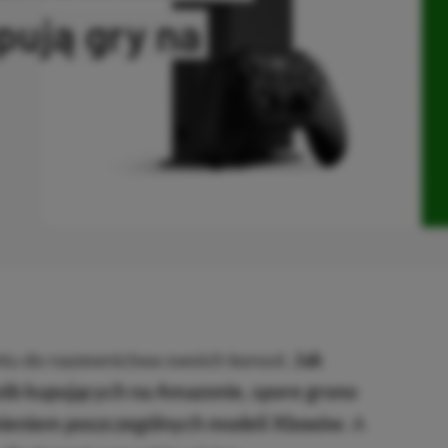
pują gry na
OPIOWANO
ntu do nazewnictwa swoich konsol.
Jak
sób kupujących na Amazonie, spore grono
żnieniem poszczególnych modeli Xboxów
. A