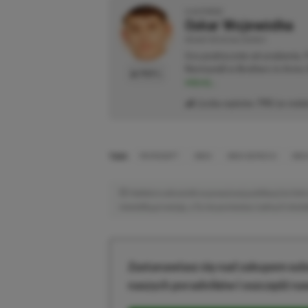
O AUTORZE
Oskar Wojewódka
REDAKTOR DZIAŁU NEWSY
Gra praktycznie od urodzenia.
Normandii w Brothers in Arms: 
PROFIL
więcej...
Liczba wpisów:
795
(w redak
TAGI:
MICROSOFT
XBOX
XBOX SERIES S
XBOX
Niektóre odnośniki w powyższej publikacji to linki 
niewielką prowizję, a Ty nie poniesiesz żadnych dod
Zastanawiasz się nad zakupem subs
naszych poradników i oszczędź na