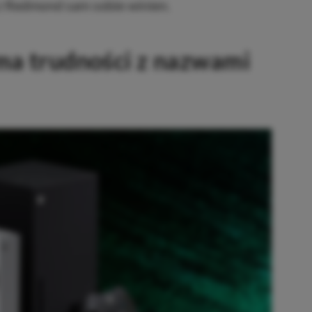
t z Redmond sam sobie winien.
 ma trudności z nazwami