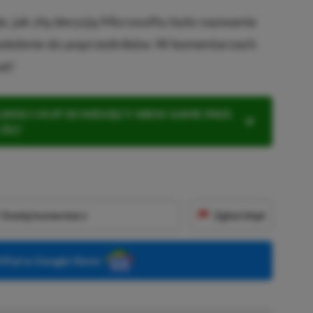
je, jak złą decyzją Microsoftu było nazwanie
odobnie do poprzedników. W komentarzach
at!
KNIJ I KUP 20 MIESIĘCY XBOX GAME PASS
ZŁ)!
Dodaj komentarz
Zgłoś błąd
P.pl w Google News