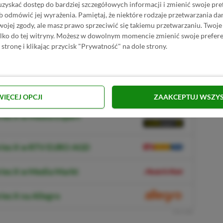
st równy Xbox Series X|S. Kupiliśmy grę,
uzyskać dostęp do bardziej szczegółowych informacji i zmienić swoje pre
S, ale najwyraźniej byliśmy w błędzie. Nasza
b odmówić jej wyrażenia.
Pamiętaj, że niektóre rodzaje przetwarzania 
jej zgody, ale masz prawo sprzeciwić się takiemu przetwarzaniu. Twoje
pna konwencja nazewnictwa”.
ylko do tej witryny. Możesz w dowolnym momencie zmienić swoje prefere
 stronę i klikając przycisk "Prywatność" na dole strony.
 Amazonie
up Xbox Series X
WIĘCEJ OPCJI
ZAAKCEPTUJ WSZY
NASZ WYBÓR
ies X w Media Expert
eries X w RTV EURO AGD
ries X w Media Markt
ies X na Allegro
R
E
K
L
A
M
A