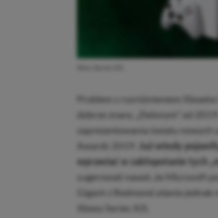
Xbox Series X|S
Problem z rozróżnieniem Xboxów S
dobrze znany „Zielonym” od 2019 
zaprezentowania światu nowych 
Awards 2019.
Już wtedy pojawił
wprawiać w zakłopotanie tych 
sugerowali nawet, że Microsoft p
Gigant z Redmond zdania jednak nie
Xboxy Series X|S.