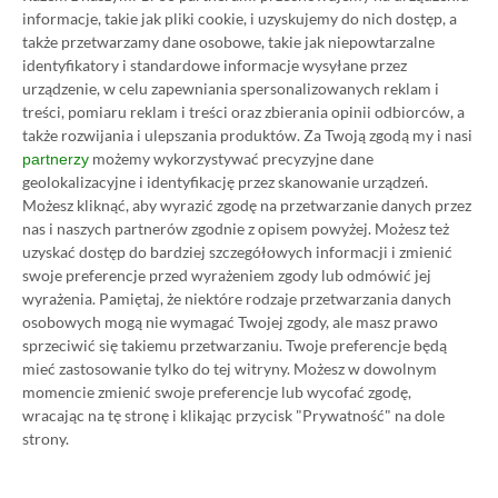
REDAKTOR DZIAŁU NEWSY
informacje, takie jak pliki cookie, i uzyskujemy do nich dostęp, a
także przetwarzamy dane osobowe, takie jak niepowtarzalne
PROFIL
identyfikatory i standardowe informacje wysyłane przez
Gracz od małego. Urodzony konsolowiec.
Wychowany na sprzęcie Sony, ale obecnie jego
urządzenie, w celu zapewniania spersonalizowanych reklam i
życie maluje się w barwach niebiesko–czerwono–
treści, pomiaru reklam i treści oraz zbierania opinii odbiorców, a
zielonych.
Zobacz więcej...
także rozwijania i ulepszania produktów.
Za Twoją zgodą my i nasi
możemy wykorzystywać precyzyjne dane
partnerzy
Liczba wpisów:
2129
(w redakcji od
geolokalizacyjne i identyfikację przez skanowanie urządzeń.
11.12.2023
)
Możesz kliknąć, aby wyrazić zgodę na przetwarzanie danych przez
nas i naszych partnerów zgodnie z opisem powyżej. Możesz też
uzyskać dostęp do bardziej szczegółowych informacji i zmienić
TAGI:
MAFIA THE OLD COUNTRY
swoje preferencje przed wyrażeniem zgody lub odmówić jej
wyrażenia.
Pamiętaj, że niektóre rodzaje przetwarzania danych
osobowych mogą nie wymagać Twojej zgody, ale masz prawo
Niektóre odnośniki w powyższej publikacji to linki afiliacyjne. Jeżeli
sprzeciwić się takiemu przetwarzaniu. Twoje preferencje będą
klikniesz taki link i dokonasz zakupu, otrzymamy niewielką prowizję, a Ty nie
mieć zastosowanie tylko do tej witryny. Możesz w dowolnym
poniesiesz żadnych dodatkowych kosztów. |
Etyka redakcyjna
momencie zmienić swoje preferencje lub wycofać zgodę,
wracając na tę stronę i klikając przycisk "Prywatność" na dole
strony.
Zastanawiasz się nad zakupem subskrypcji
Xbox Game Pass Ultimate? Skorzystaj z