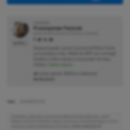
O AUTORZE
Przemysław Paterek
REDAKTOR DZIAŁÓW NEWSY & PROMOCJE | RECENZENT
PROFIL
Swoją przygodę z grami zaczynał od Mario Tennis
na Gameboya Color. Wielki fan RPG-ów i strategii.
Średnio co kilka miesięcy musi przejść od nowa
Gothica.
Zobacz więcej...
Liczba wpisów:
4533
(w redakcji od
08.08.2022
)
TAGI:
EA SPORTS FC 25
Niektóre odnośniki w powyższej publikacji to linki afiliacyjne. Jeżeli
klikniesz taki link i dokonasz zakupu, otrzymamy niewielką prowizję, a Ty nie
poniesiesz żadnych dodatkowych kosztów. |
Etyka redakcyjna