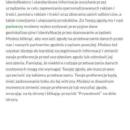
identyfikatory i standardowe informacje wysyłane przez
ZOBACZ WIĘCEJ
urządzenie, w celu zapewniania spersonalizowanych reklam i
treści, pomiaru reklam i treści oraz zbierania opinii odbiorców, a
także rozwijania i ulepszania produktów.
Za Twoją zgodą my i nasi
Dyskusja na temat wpisu
możemy wykorzystywać precyzyjne dane
partnerzy
geolokalizacyjne i identyfikację przez skanowanie urządzeń.
Możesz kliknąć, aby wyrazić zgodę na przetwarzanie danych przez
nas i naszych partnerów zgodnie z opisem powyżej. Możesz też
Prosimy o zachowanie kultury wypowiedzi. Mimo że
uzyskać dostęp do bardziej szczegółowych informacji i zmienić
pozwalamy na komentowanie osobom bez konta na
swoje preferencje przed wyrażeniem zgody lub odmówić jej
platformie Disqus, to i tak zalecamy jego założenie, bo
wyrażenia.
Pamiętaj, że niektóre rodzaje przetwarzania danych
wpisy gości często trafiają do spamu.
osobowych mogą nie wymagać Twojej zgody, ale masz prawo
sprzeciwić się takiemu przetwarzaniu. Twoje preferencje będą
mieć zastosowanie tylko do tej witryny. Możesz w dowolnym
momencie zmienić swoje preferencje lub wycofać zgodę,
Wczytaj komentarze
wracając na tę stronę i klikając przycisk "Prywatność" na dole
strony.
Promowany post