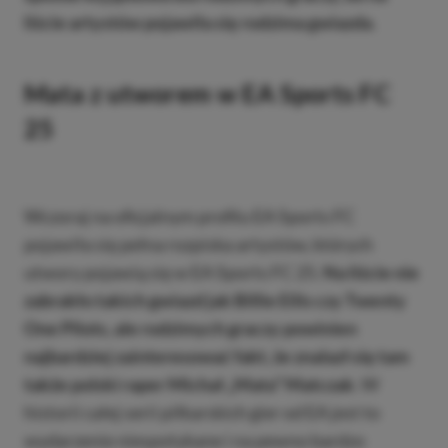
liście artystów pojawiła się rodzima gwiazda
.
Mata z utworem w EA Sports FC
25
Wczoraj na oficjalnym profilu EA Sports FC
pojawiła się pełna rozpiska artystów, których
utwory pojawią się w EA Sports FC 25.
Na liście nie
zabrakło takich gwiazd jak Billie Eilis czy Twenty
One Pilots, ale rodzimych graczy powinien
najbardziej zainteresować fakt, że znalazł się tam
także polski raper Michał „Mata” Matczak
. W
historii całej serii piłkarskich gier od EA jest to
wydarzenie niespotykane i na pewno bardzo