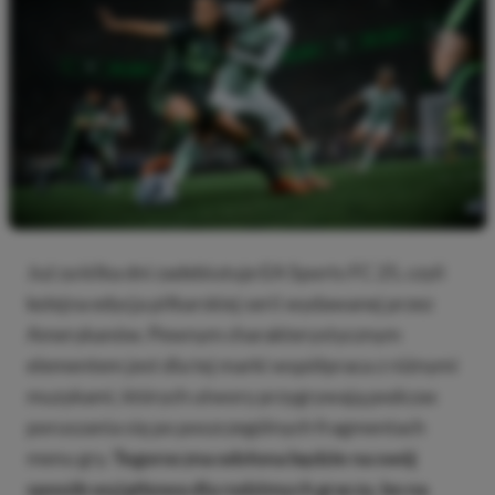
Już za kilka dni zadebiutuje EA Sports FC 25, czyli
kolejna edycja piłkarskiej serii wydawanej przez
Amerykanów. Pewnym charakterystycznym
elementem jest dla tej marki współpraca z różnymi
muzykami, których utwory przygrywają podczas
poruszania się po poszczególnych fragmentach
menu gry.
Tegoroczna odsłona będzie na swój
sposób wyjątkowa dla rodzimych graczy, bo na