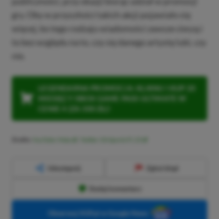
publiczności, przy okazji biorąc udział w promocji
gry. Oby w przyszłości takich akcji pojawiało się
więcej, bo tego rodzaju wiadomości zawsze cieszą i
to bez względu na to, czy się danego artystę lubi, czy
nie.
LEGENDARNA PROMOCJA: KLIKNIJ I KUP 20
MIESIĘCY XBOX GAME PASS ULTIMATE W
CENIE 4 (ZA 300 ZŁ)!
Źródło:
YouTube: Mata
,
Twitter: EA Sports FC 25
Udostępnij
Zgłoś błąd
Dodaj komentarz
Obserwuj XGP.pl w Google News