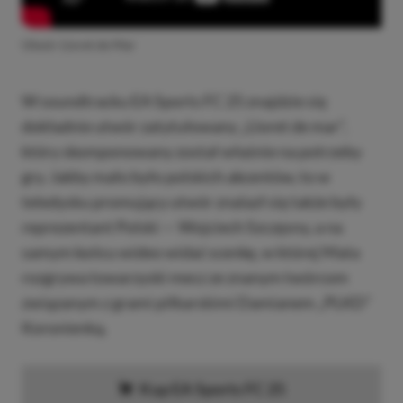
Utwór Lloret de Mar
W soundtracku EA Sports FC 25 znajdzie się
dokładnie utwór zatytułowany „Lloret de mar”,
który skomponowany został właśnie na potrzeby
gry. Jakby mało było polskich akcentów, to w
teledysku promujący utwór znalazł się także były
reprezentant Polski — Wojciech Szczęsny, a na
samym końcu wideo widać scenkę, w której Mata
rozgrywa towarzyski mecz ze znanym twórcom
związanym z grami piłkarskimi Damianem „PLKD”
Koronienką.
Kup EA Sports FC 25