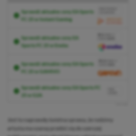
BRAK PROWIZJI
Sprawdź aktualne ceny EA Sports
ZA PŁATNOŚĆ
FC 25 w Instant Gaming
PRZEJDŹ DO SKLEPU
3%
TANIEJ Z
Sprawdź aktualne ceny EA
KODEM
XGPPL
Sports FC 25 w Eneba
SKOPIUJ
PRZEJDŹ DO
SKLEPU
10%
TANIEJ Z
Sprawdź aktualne ceny EA Sports
KODEM
XGP6
FC 25 w GAMIVO
SKOPIUJ
Sprawdź aktualne ceny EA Sports FC
NASZ
WYBÓR
25 w G2A
R
E
K
L
A
M
A
Jest to naprawdę świetna sprawa, że rodzimy
artysta ma szansę przebić się do szerszej