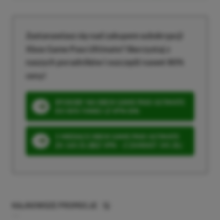
Zastanawiasz się nad zakupem subskrypcji
Xbox Game Pass Ultimate? Skorzystaj z
naszych poradników i oszczędź nawet 80%
ceny!
SPOSOBY NA XBOX GAME PASS ULTIMATE
DO 80% TANIEJ (Z VPN-EM)
3 MIESIĄCE XBOX GAME PASS ULTIMATE
ZA 160 ZŁ (BEZ VPN – Z ZAMIAST 345 ZŁ)
NAJNOWSZE PROMOCJE