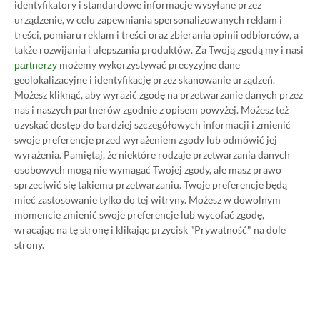
Pass Ultimate. Kup
identyfikatory i standardowe informacje wysyłane przez
urządzenie, w celu zapewniania spersonalizowanych reklam i
subskrypcję nawet 80%
treści, pomiaru reklam i treści oraz zbierania opinii odbiorców, a
także rozwijania i ulepszania produktów.
Za Twoją zgodą my i nasi
taniej!
możemy wykorzystywać precyzyjne dane
partnerzy
geolokalizacyjne i identyfikację przez skanowanie urządzeń.
Author
Kacper Kościański
Możesz kliknąć, aby wyrazić zgodę na przetwarzanie danych przez
SKOPIUJ LINK
SKOPIOWANO
Ost. aktualizacja:
26.06, 11:03
nas i naszych partnerów zgodnie z opisem powyżej. Możesz też
uzyskać dostęp do bardziej szczegółowych informacji i zmienić
swoje preferencje przed wyrażeniem zgody lub odmówić jej
wyrażenia.
Pamiętaj, że niektóre rodzaje przetwarzania danych
osobowych mogą nie wymagać Twojej zgody, ale masz prawo
sprzeciwić się takiemu przetwarzaniu. Twoje preferencje będą
mieć zastosowanie tylko do tej witryny. Możesz w dowolnym
momencie zmienić swoje preferencje lub wycofać zgodę,
wracając na tę stronę i klikając przycisk "Prywatność" na dole
strony.