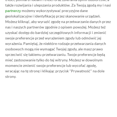
także rozwijania i ulepszania produktów.
Za Twoją zgodą my i nasi
możemy wykorzystywać precyzyjne dane
partnerzy
Zastanawiasz się nad zakupem subskrypcji
geolokalizacyjne i identyfikację przez skanowanie urządzeń.
Xbox Game Pass Ultimate? Skorzystaj z
Możesz kliknąć, aby wyrazić zgodę na przetwarzanie danych przez
naszych poradników i oszczędź nawet 80%
nas i naszych partnerów zgodnie z opisem powyżej. Możesz też
uzyskać dostęp do bardziej szczegółowych informacji i zmienić
ceny!
swoje preferencje przed wyrażeniem zgody lub odmówić jej
wyrażenia.
Pamiętaj, że niektóre rodzaje przetwarzania danych
SPOSOBY NA XBOX GAME PASS ULTIMATE
osobowych mogą nie wymagać Twojej zgody, ale masz prawo
DO 80% TANIEJ (Z VPN-EM)
sprzeciwić się takiemu przetwarzaniu. Twoje preferencje będą
mieć zastosowanie tylko do tej witryny. Możesz w dowolnym
momencie zmienić swoje preferencje lub wycofać zgodę,
3 MIESIĄCE XBOX GAME PASS ULTIMATE
wracając na tę stronę i klikając przycisk "Prywatność" na dole
ZA 160 ZŁ (BEZ VPN – Z ZAMIAST 345 ZŁ)
strony.
NAJNOWSZE PROMOCJE
Euro Truck Simulator 2 na Steama