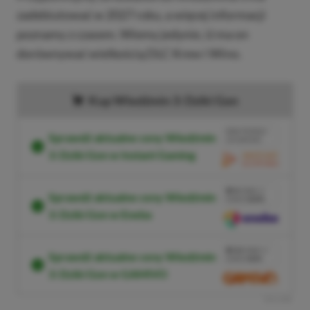
zadebiutować w 2027 roku, a więcej informacji
poznamy z czasem. Wiemy jedynie, iż ma on
dorównywać wielkością DLC Krew i Wino.
Kup Wiedźmin 3: Dziki Gon
BRAK PROWIZJI
Sprawdź aktualne ceny Wiedźmin
ZA PŁATNOŚĆ
3: Dziki Gon w Instant Gaming
PRZEJDŹ DO
SKLEPU
3%
TANIEJ Z
Sprawdź aktualne ceny Wiedźmin
KODEM
XGPPL
3: Dziki Gon w Eneba
SKOPIUJ
PRZEJDŹ DO
SKLEPU
10%
TANIEJ Z
Sprawdź aktualne ceny Wiedźmin
KODEM
XGP6
3: Dziki Gon w GAMIVO
SKOPIUJ
R
E
K
L
A
M
A