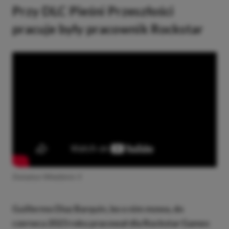
Przy DLC Pieśni Przeszłości
pracuje były pracownik Rockstar
Zwiastun Wiedźmin 3
Guillermo Diaz Barquin, bo o nim mowa, do
czerwca 2023 roku pracował dla Rockstar Games