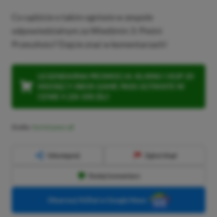
Co sądzicie o takim ogniwie w zespole
odpowiedzialnym za Wiedźmin 3: Pieśni
Przeszłości? Dajcie znać w komentarzach!
LEGENDARNA PROMOCJA: KLIKNIJ I KUP 20
MIESIĘCY XBOX GAME PASS ULTIMATE W
CENIE 4 (ZA 300 ZŁ)!
Źródło:
Tech4Gamers
Udostępnij
Zgłoś błąd
Dodaj komentarz
Obserwuj XGP.pl w Google News