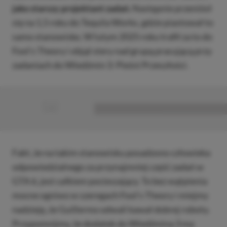
jako starszy projektant zadań.
Następnie przeniósł
się na 1,5 roku do Tequila Works, gdzie piastował to
samo stanowisko. W lutym 2025 roku trafił za to do
Fool’s Theory i objął stery nad grupą pracującą przy
zadaniach do Wiedźmin 3: Pieśni Przeszłości.
■
■■■■■■■■■■■■■■■■■
Fakt, że na takim stanowisku posadzono człowieka
odpowiedzialnego za przynajmniej część zadań w
GTA 6, jest całkiem pocieszający. To bez wątpienia
mocne ogniwo w szeregach Fool’s Theory i miejmy
nadzieję, że Guillermo odwali kawał dobrej roboty.
Przypomnijmy, że dodatek do Wiedźmina 3 ma