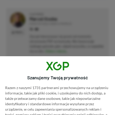
O AUTORZE
Marcel Goska
REDAKTOR DZIAŁU NEWSY & PROMOCJE
PROFIL
Zaczął interesować się grami od momentu
otrzymania PSP na komunię. Nie faworyzuje
żadnego gatunku gier, odpali wszystko, co wpadnie
mu w oko.
Zobacz więcej...
Liczba wpisów:
1902
(w redakcji od
14.08.2023
)
Szanujemy Twoją prywatność
TAGI:
WIEDŹMIN 3: PIEŚNI PRZESZŁOŚCI
Razem z naszymi 1731 partnerami przechowujemy na urządzeniu
informacje, takie jak pliki cookie, i uzyskujemy do nich dostęp, a
Niektóre odnośniki w powyższej publikacji to linki afiliacyjne. Jeżeli
także przetwarzamy dane osobowe, takie jak niepowtarzalne
klikniesz taki link i dokonasz zakupu, otrzymamy niewielką prowizję, a Ty nie
identyfikatory i standardowe informacje wysyłane przez
poniesiesz żadnych dodatkowych kosztów. |
Etyka redakcyjna
urządzenie, w celu zapewniania spersonalizowanych reklam i
treści, pomiaru reklam i treści oraz zbierania opinii odbiorców, a