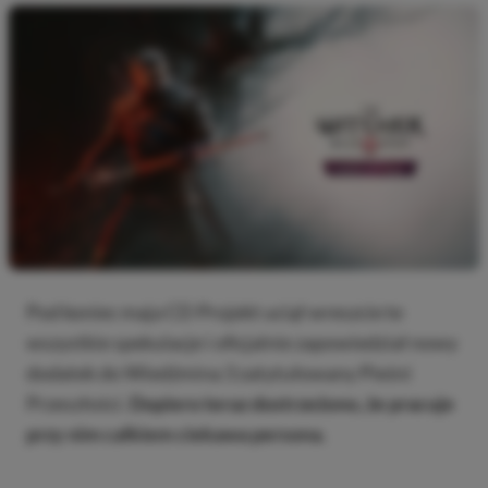
Pod koniec maja CD Projekt uciął wreszcie te
wszystkie spekulacje i oficjalnie zapowiedział nowy
dodatek do Wiedźmina 3 zatytułowany Pieśni
Przeszłości.
Dopiero teraz dostrzeżono, że pracuje
przy nim całkiem ciekawa persona.