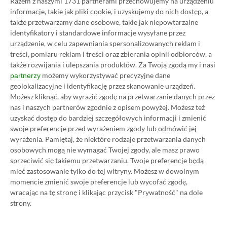
Razem z naszymi 1731 partnerami przechowujemy na urządzeniu
ZOBACZ WIĘCEJ
informacje, takie jak pliki cookie, i uzyskujemy do nich dostęp, a
także przetwarzamy dane osobowe, takie jak niepowtarzalne
identyfikatory i standardowe informacje wysyłane przez
Dyskusja na temat wpisu
urządzenie, w celu zapewniania spersonalizowanych reklam i
treści, pomiaru reklam i treści oraz zbierania opinii odbiorców, a
także rozwijania i ulepszania produktów.
Za Twoją zgodą my i nasi
możemy wykorzystywać precyzyjne dane
partnerzy
Prosimy o zachowanie kultury wypowiedzi. Mimo że
geolokalizacyjne i identyfikację przez skanowanie urządzeń.
pozwalamy na komentowanie osobom bez konta na
Możesz kliknąć, aby wyrazić zgodę na przetwarzanie danych przez
platformie Disqus, to i tak zalecamy jego założenie, bo
nas i naszych partnerów zgodnie z opisem powyżej. Możesz też
wpisy gości często trafiają do spamu.
uzyskać dostęp do bardziej szczegółowych informacji i zmienić
swoje preferencje przed wyrażeniem zgody lub odmówić jej
wyrażenia.
Pamiętaj, że niektóre rodzaje przetwarzania danych
osobowych mogą nie wymagać Twojej zgody, ale masz prawo
Wczytaj komentarze
sprzeciwić się takiemu przetwarzaniu. Twoje preferencje będą
mieć zastosowanie tylko do tej witryny. Możesz w dowolnym
momencie zmienić swoje preferencje lub wycofać zgodę,
wracając na tę stronę i klikając przycisk "Prywatność" na dole
Promowany post
strony.