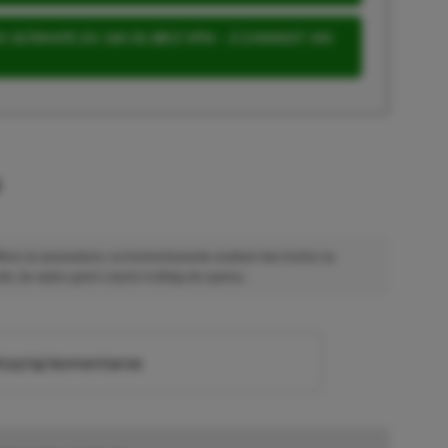
 ULTIMATE ZA 160 ZŁ (BEZ VPN – Z ZAMIAST 345
u
 Mimo że pozwalamy na komentowanie osobom bez konta na
ie, bo wpisy gości często trafiają do spamu.
zytaj komentarze