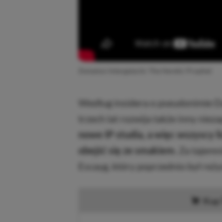
Zwiastun Intergalactic The Heretic Prophet
Według insidera o pseudonimie Da
trzech lat rozwija także inny niez
nowe IP studia, a więc wszyscy l
obejść się ze smakiem.
Za tajemn
Escayg, który poprzednio był reż
Kup 