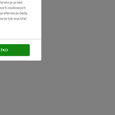
ferencje przed
danych osobowych
 preferencje będą
ncje lub wycofać
STKO