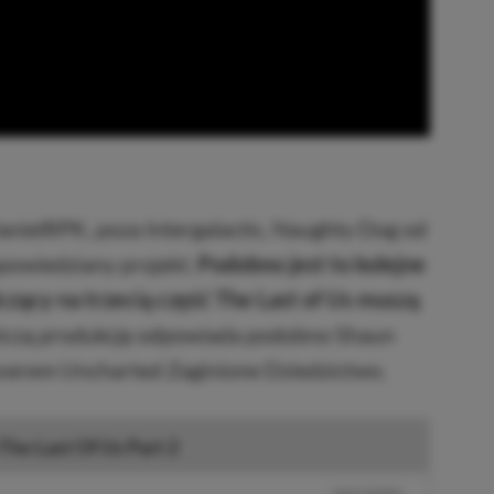
nielRPK, poza Intergalactic, Naughty Dog od
apowiedziany projekt.
Podobno jest to kolejne
iczący na trzecią część The Last of Us muszą
iczą produkcję odpowiada podobno Shaun
yserem Uncharted Zaginione Dziedzictwo.
The Last Of Us Part 2