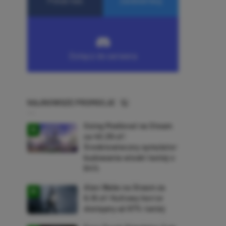
NAJNOWSZE PROMOCJE
Going Medieval na Steam
za 40,39 zł!
Średniowieczny symulator
budowania wioski taniej o
64%
Alan Wake na Steam za
9,16 zł! Kultowy horror
dostępny aż 87% taniej