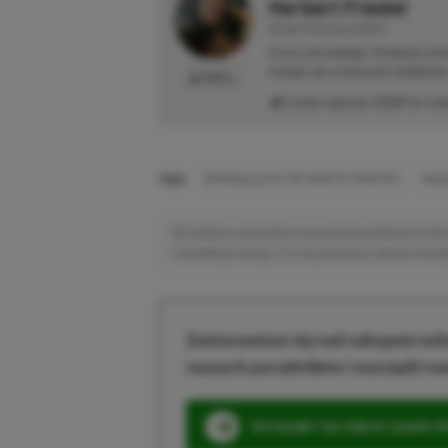
Herbert Friedel
REDAKTOR DZIAŁU NEWSY
Gracz od małego. Urodzony kon
maluje się w barwach niebiesk
PROFIL
Liczba wpisów:
2129
(w red
TAGI:
INTERGALACTIC THE HERETIC PROPHET
NAU
Niektóre odnośniki w powyższej publikacji to linki 
niewielką prowizję, a Ty nie poniesiesz żadnych dod
Zastanawiasz się nad zakupem subs
naszych poradników i oszczędź na
SPOSOBY NA XBOX GAME PAS