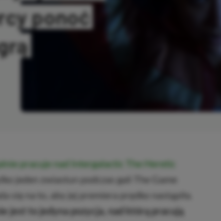
rcy ponoć
grą
OPIOWANO
lnie pracuje nad Intergalactic The Heretic
ylko jeden zwiastun podczas gali The Game
 się na to, aby jej premiera prędko nastąpiła.
e jest to jedyna pozycja, nad którą pracują