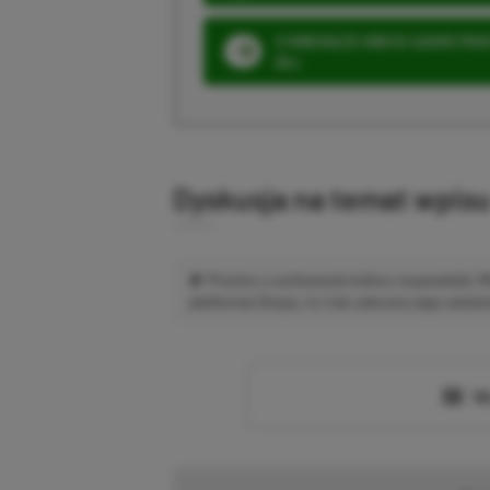
3 MIESIĄCE XBOX GAME PASS
ZŁ)
Dyskusja na temat wpis
Prosimy o zachowanie kultury wypowiedzi.
platformie Disqus, to i tak zalecamy jego założen
Wc