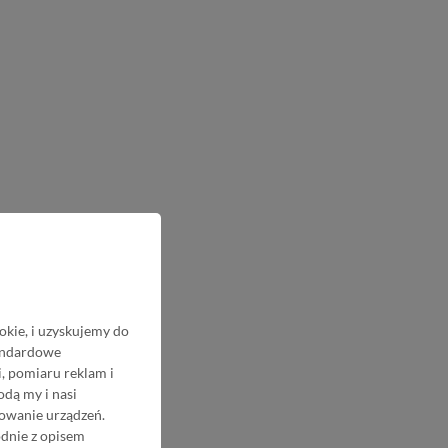
okie, i uzyskujemy do
tandardowe
, pomiaru reklam i
odą my i nasi
nowanie urządzeń.
odnie z opisem