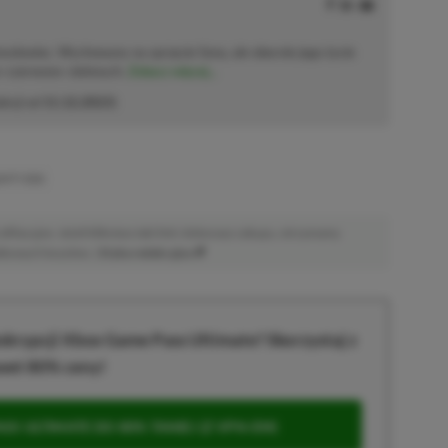
solowiec. Wychowany na sprzęcie Sony, ale obecnie jego życie
o–czerwono–zielonych.
Zobacz więcej...
akcji od
11.12.2023
)
GHTY DOG
afiliacyjne. Jeżeli klikniesz taki link i dokonasz zakupu, otrzymamy
atkowych kosztów. |
Etyka redakcyjna
krypcji Xbox Game Pass Ultimate? Skorzystaj z
wet 80% ceny!
S ULTIMATE DO 80% TANIEJ (Z VPN-EM)