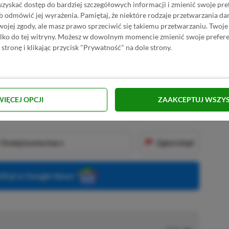
uzyskać dostęp do bardziej szczegółowych informacji i zmienić swoje pre
b odmówić jej wyrażenia.
Pamiętaj, że niektóre rodzaje przetwarzania 
■■■■■■
jej zgody, ale masz prawo sprzeciwić się takiemu przetwarzaniu. Twoje
ylko do tej witryny. Możesz w dowolnym momencie zmienić swoje prefere
 stronę i klikając przycisk "Prywatność" na dole strony.
KNIJ I KUP 20 MIESIĘCY XBOX GAME PASS
ZŁ)!
WIĘCEJ OPCJI
ZAAKCEPTUJ WSZY
Dodaj komentarz
Zgłoś błąd
P.pl w Google News