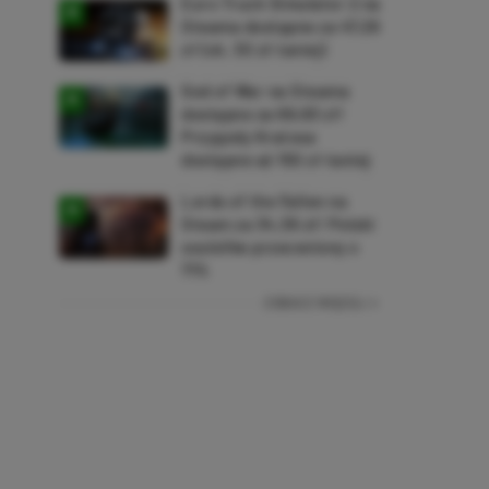
Euro Truck Simulator 2 na
Steama dostępne za 47,26
zł (ok. 30 zł taniej)
God of War na Steama
dostępne za 69,63 zł!
Przygody Kratosa
dostępne aż 150 zł taniej
Lords of the Fallen na
Steam za 34,36 zł! Polski
soulslike przeceniony o
71%
ZOBACZ WIĘCEJ