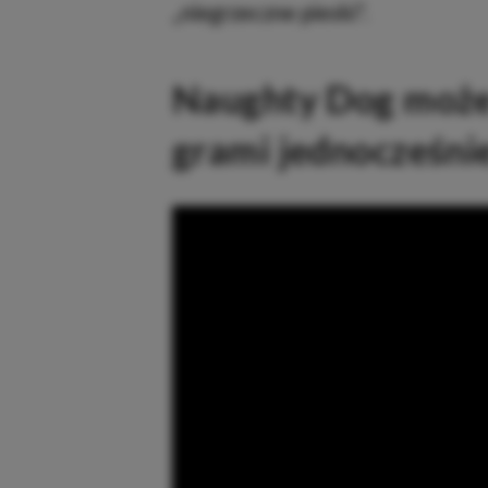
„niegrzeczne pieski”.
Naughty Dog moż
grami jednocześni