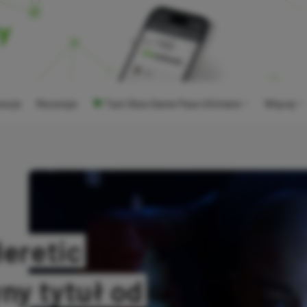
ocje
Recenzje
Tani Xbox Game Pass Ultimate
Więcej
Heretic
yny tytuł od