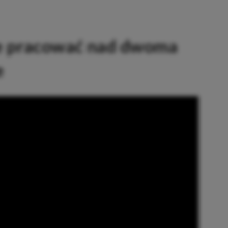
e pracować nad dwoma
e