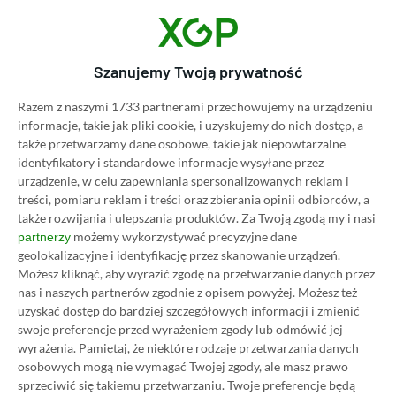
God of War na Steama dostępne za 69,63
zł! Przygody Kratosa dostępne aż 150 zł
taniej
Szanujemy Twoją prywatność
Lords of the Fallen na Steam za 34,36 zł!
Polski soulslike przeceniony o 71%
Razem z naszymi 1733 partnerami przechowujemy na urządzeniu
informacje, takie jak pliki cookie, i uzyskujemy do nich dostęp, a
także przetwarzamy dane osobowe, takie jak niepowtarzalne
ZOBACZ WIĘCEJ
identyfikatory i standardowe informacje wysyłane przez
urządzenie, w celu zapewniania spersonalizowanych reklam i
treści, pomiaru reklam i treści oraz zbierania opinii odbiorców, a
Dyskusja na temat wpisu
także rozwijania i ulepszania produktów.
Za Twoją zgodą my i nasi
możemy wykorzystywać precyzyjne dane
partnerzy
geolokalizacyjne i identyfikację przez skanowanie urządzeń.
Możesz kliknąć, aby wyrazić zgodę na przetwarzanie danych przez
Prosimy o zachowanie kultury wypowiedzi. Mimo że
nas i naszych partnerów zgodnie z opisem powyżej. Możesz też
pozwalamy na komentowanie osobom bez konta na
uzyskać dostęp do bardziej szczegółowych informacji i zmienić
platformie Disqus, to i tak zalecamy jego założenie, bo
swoje preferencje przed wyrażeniem zgody lub odmówić jej
wpisy gości często trafiają do spamu.
wyrażenia.
Pamiętaj, że niektóre rodzaje przetwarzania danych
osobowych mogą nie wymagać Twojej zgody, ale masz prawo
sprzeciwić się takiemu przetwarzaniu. Twoje preferencje będą