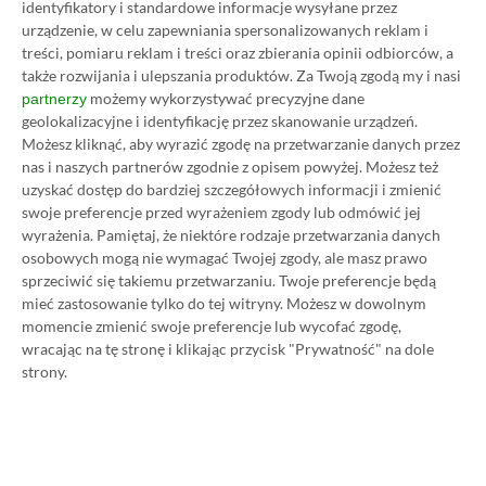
identyfikatory i standardowe informacje wysyłane przez
urządzenie, w celu zapewniania spersonalizowanych reklam i
treści, pomiaru reklam i treści oraz zbierania opinii odbiorców, a
także rozwijania i ulepszania produktów.
Za Twoją zgodą my i nasi
możemy wykorzystywać precyzyjne dane
partnerzy
geolokalizacyjne i identyfikację przez skanowanie urządzeń.
Możesz kliknąć, aby wyrazić zgodę na przetwarzanie danych przez
nas i naszych partnerów zgodnie z opisem powyżej. Możesz też
uzyskać dostęp do bardziej szczegółowych informacji i zmienić
swoje preferencje przed wyrażeniem zgody lub odmówić jej
wyrażenia.
Pamiętaj, że niektóre rodzaje przetwarzania danych
osobowych mogą nie wymagać Twojej zgody, ale masz prawo
sprzeciwić się takiemu przetwarzaniu. Twoje preferencje będą
Koszt 1 miesiąca subskrypcji Xbox Game Pass
mieć zastosowanie tylko do tej witryny. Możesz w dowolnym
Ultimate w oficjalnym sklepie Microsoftu to
momencie zmienić swoje preferencje lub wycofać zgodę,
wracając na tę stronę i klikając przycisk "Prywatność" na dole
obecnie aż 115 zł – nie ma co ukrywać, że to bardzo
strony.
dużo. Jednak wcale nie musisz tyle płacić!
W tym poradniku, który właśnie czytasz,
pokażemy Ci, jak kupować ten abonament nawet