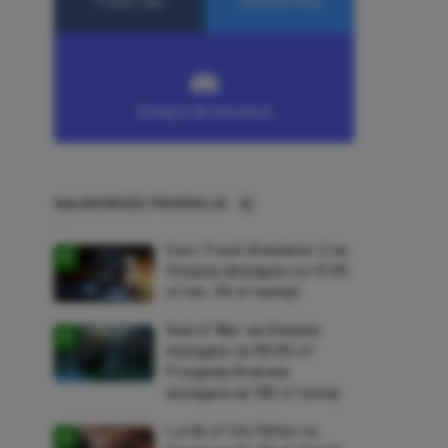
NAJNOWSZE PROMOCJE
Euro Truck Simulator 2 na
Steama dostępne za 47,26
zł (ok. 30 zł taniej)
God of War na Steama
dostępne za 69,63 zł!
Przygody Kratosa
dostępne aż 150 zł taniej
Lords of the Fallen na