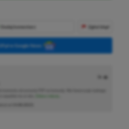
Dodaj komentarz
Zgłoś błąd
P.pl w Google News
od momentu otrzymania PSP na komunię. Nie faworyzuje żadnego
 co wpadnie mu w oko.
Zobacz więcej...
akcji od
14.08.2023
)