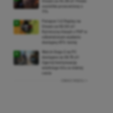
Steam za 34,36 zł! Polski
soulslike przeceniony o
71%
Patapon 1+2 Replay na
Steam za 50,50 zł!
Rytmiczny klasyk z PSP w
odświeżonym wydaniu
dostępny 61% taniej
Watch Dogs 2 na PC
dostępne za 28,75 zł!
Zgarnij kontynuację
wielkiego hitu w niskiej
cenie
ZOBACZ WIĘCEJ