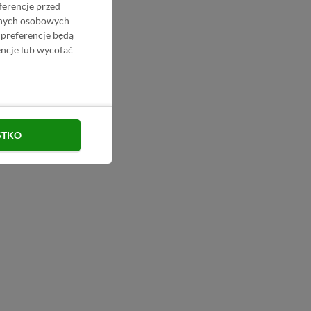
ferencje przed
danych osobowych
 preferencje będą
ncje lub wycofać
STKO