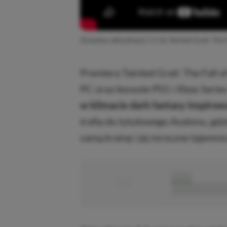
Zwiastun aktualizacji 1.1 do Tainted Grail: The 
Premiera Tainted Grail: The Fall 
PC oraz konsole PS5 i Xbox Serie
w klimacie dark fantasy inspirow
trafia do tytułowego Avalonu, gdzi
samą krainę i jej mroczne tajemnic
■
■■■■■
■■■■■■■■■■■