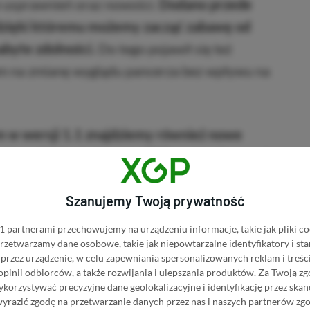
 usprawnień oraz nowości.
Dodano przede
dzięki któremu możemy zacząć zabawę od
abyte zdolności.
Do tego pojawił się też
m na zmianę wyglądu pancerza bez wpływu na
m w wersji 1.1 znajdziemy również nowe
awiono działanie kamery TPP, naprawiono też
zmian, jednak lista jest na tyle długa, że
Szanujemy Twoją prywatność
 mnóstwo czasu.
 partnerami przechowujemy na urządzeniu informacje, takie jak pliki co
 przetwarzamy dane osobowe, takie jak niepowtarzalne identyfikatory i s
d Grail: The Fall Of Avalon
przez urządzenie, w celu zapewniania spersonalizowanych reklam i treści
 opinii odbiorców, a także rozwijania i ulepszania produktów.
Za Twoją zg
BRAK PROWIZJI ZA
rail: The Fall Of Avalon w
orzystywać precyzyjne dane geolokalizacyjne i identyfikację przez ska
PŁATNOŚĆ
wyrazić zgodę na przetwarzanie danych przez nas i naszych partnerów zg