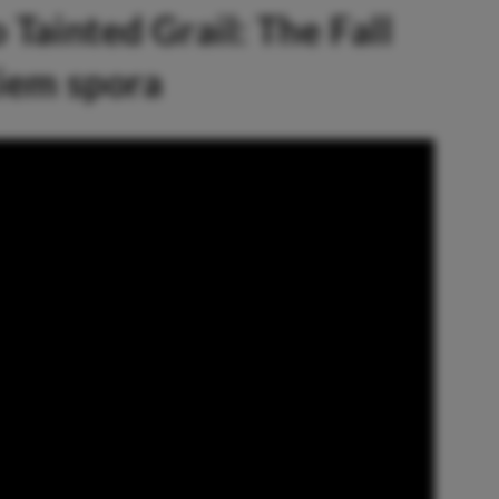
 Tainted Grail: The Fall
kiem spora