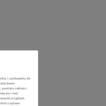
okie, i uzyskujemy do
tandardowe
, pomiaru reklam i
odą my i nasi
nowanie urządzeń.
odnie z opisem