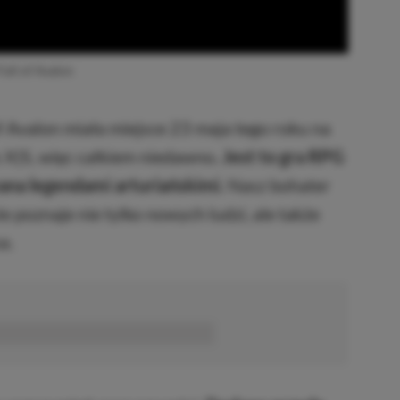
Fall of Avalon
of Avalon miała miejsce 23 maja tego roku na
s X|S, więc całkiem niedawno
. Jest to gra RPG
ana legendami arturiańskimi.
Nasz bohater
e poznaje nie tylko nowych ludzi, ale także
e.
■■■■■■