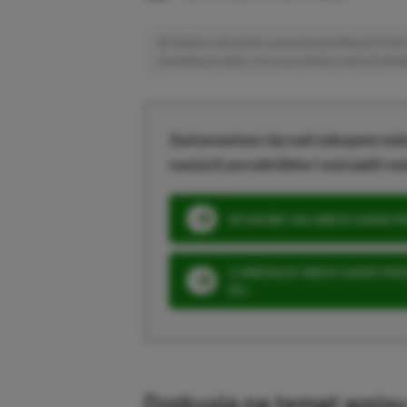
Niektóre odnośniki w powyższej publikacji to linki 
niewielką prowizję, a Ty nie poniesiesz żadnych dod
Zastanawiasz się nad zakupem subs
naszych poradników i oszczędź na
SPOSOBY NA XBOX GAME PAS
3 MIESIĄCE XBOX GAME PASS
ZŁ)
Dyskusja na temat wpis