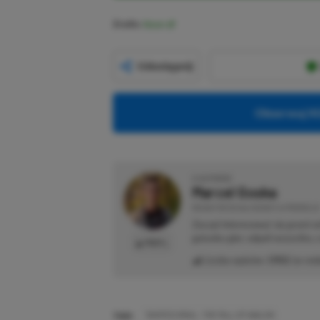
Źródło:
Steam
Udostępnij
Obserwuj XG
O AUTORZE
Marcel Goska
REDAKTOR DZIAŁU NEWSY & PROMOCJE
Zaczął interesować się grami 
gatunku gier, odpali wszystko,
PROFIL
Liczba wpisów:
1902
(w red
TAGI:
TAINTED GRAIL: THE FALL OF AVALON