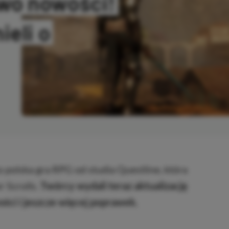
wo nowości!
eli o
OPIOWANO
to polska gra RPG od studia Questline, która
 Scrolls.
Twórcy wydali teraz aktualizację
ści i jeszcze więcej poprawek.