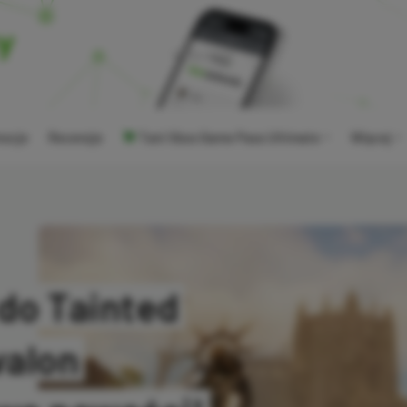
ocje
Recenzje
Tani Xbox Game Pass Ultimate
Więcej
 do Tainted
valon