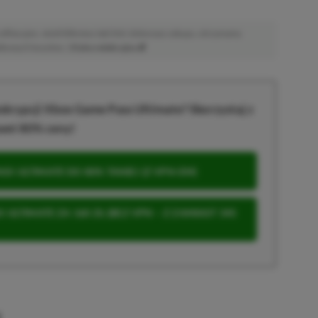
afiliacyjne. Jeżeli klikniesz taki link i dokonasz zakupu, otrzymamy
atkowych kosztów. |
Etyka redakcyjna
krypcji Xbox Game Pass Ultimate? Skorzystaj z
wet 80% ceny!
S ULTIMATE DO 80% TANIEJ (Z VPN-EM)
 ULTIMATE ZA 160 ZŁ (BEZ VPN – Z ZAMIAST 345
u