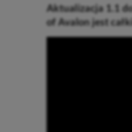
Aktualizacja 1.1 do
of Avalon jest cał