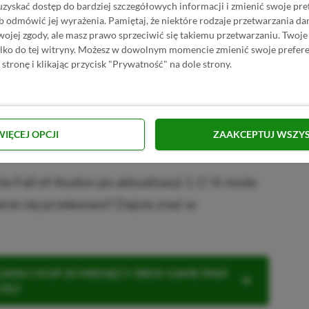
uzyskać dostęp do bardziej szczegółowych informacji i zmienić swoje pre
PRZEJDŹ DO SKLEPU
b odmówić jej wyrażenia.
Pamiętaj, że niektóre rodzaje przetwarzania 
3%
TANIEJ Z KODEM
jej zgody, ale masz prawo sprzeciwić się takiemu przetwarzaniu. Twoje
rail: The Fall Of Avalon w
XGPPL
ylko do tej witryny. Możesz w dowolnym momencie zmienić swoje prefere
SKOPIUJ
 stronę i klikając przycisk "Prywatność" na dole strony.
PRZEJDŹ DO SKLEPU
10%
TANIEJ Z KODEM
rail: The Fall Of Avalon w
XGP6
SKOPIUJ
WIĘCEJ OPCJI
ZAAKCEPTUJ WSZY
R
E
K
L
A
M
A
e Fall of Avalon po aktualizacji 1.1? A może
ujecie się przekonani? Dajcie znać w
KNIJ I KUP 20 MIESIĘCY XBOX GAME PASS
ZŁ)!