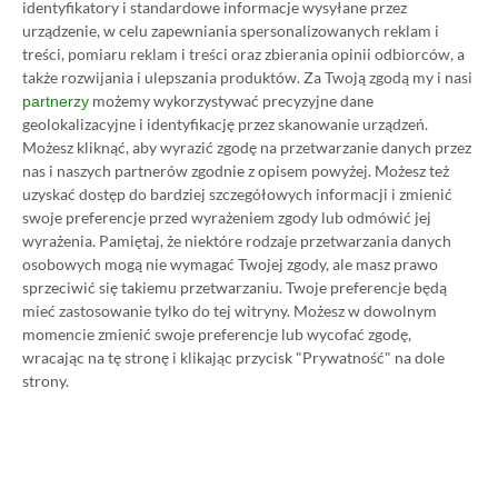
identyfikatory i standardowe informacje wysyłane przez
Promowany post
urządzenie, w celu zapewniania spersonalizowanych reklam i
treści, pomiaru reklam i treści oraz zbierania opinii odbiorców, a
także rozwijania i ulepszania produktów.
Za Twoją zgodą my i nasi
możemy wykorzystywać precyzyjne dane
partnerzy
Strona główna
»
Promocje
geolokalizacyjne i identyfikację przez skanowanie urządzeń.
Poradnik na tani Xbox Game
Możesz kliknąć, aby wyrazić zgodę na przetwarzanie danych przez
nas i naszych partnerów zgodnie z opisem powyżej. Możesz też
Pass Ultimate. Kup
uzyskać dostęp do bardziej szczegółowych informacji i zmienić
swoje preferencje przed wyrażeniem zgody lub odmówić jej
subskrypcję nawet 80%
wyrażenia.
Pamiętaj, że niektóre rodzaje przetwarzania danych
osobowych mogą nie wymagać Twojej zgody, ale masz prawo
taniej!
sprzeciwić się takiemu przetwarzaniu. Twoje preferencje będą
mieć zastosowanie tylko do tej witryny. Możesz w dowolnym
Author
Kacper Kościański
momencie zmienić swoje preferencje lub wycofać zgodę,
SKOPIUJ LINK
SKOPIOWANO
Ost. aktualizacja:
26.06, 11:03
wracając na tę stronę i klikając przycisk "Prywatność" na dole
strony.