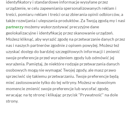
identyfikatory i standardowe informacje wysyłane przez
urządzenie, w celu zapewniania spersonalizowanych reklam i
treści, pomiaru reklam i treści oraz zbierania opinii odbiorców, a
także rozwijania i ulepszania produktów.
Za Twoją zgodą my i nasi
możemy wykorzystywać precyzyjne dane
partnerzy
geolokalizacyjne i identyfikację przez skanowanie urządzeń.
Możesz kliknąć, aby wyrazić zgodę na przetwarzanie danych przez
nas i naszych partnerów zgodnie z opisem powyżej. Możesz też
uzyskać dostęp do bardziej szczegółowych informacji i zmienić
swoje preferencje przed wyrażeniem zgody lub odmówić jej
wyrażenia.
Pamiętaj, że niektóre rodzaje przetwarzania danych
osobowych mogą nie wymagać Twojej zgody, ale masz prawo
sprzeciwić się takiemu przetwarzaniu. Twoje preferencje będą
mieć zastosowanie tylko do tej witryny. Możesz w dowolnym
momencie zmienić swoje preferencje lub wycofać zgodę,
Koszt 1 miesiąca subskrypcji Xbox Game Pass
wracając na tę stronę i klikając przycisk "Prywatność" na dole
Ultimate w oficjalnym sklepie Microsoftu to
strony.
obecnie aż 115 zł – nie ma co ukrywać, że to bardzo
dużo. Jednak wcale nie musisz tyle płacić!
W tym poradniku, który właśnie czytasz,