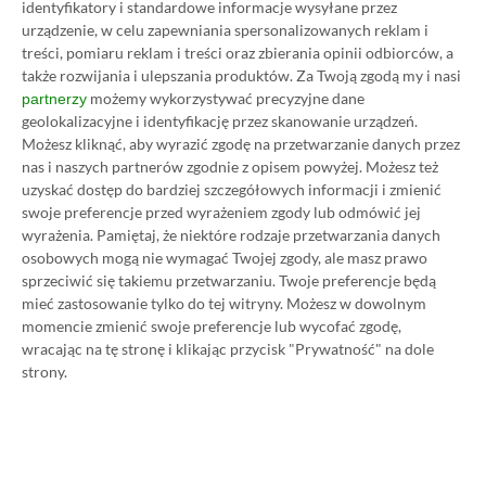
identyfikatory i standardowe informacje wysyłane przez
subskrypcję nawet 80%
urządzenie, w celu zapewniania spersonalizowanych reklam i
treści, pomiaru reklam i treści oraz zbierania opinii odbiorców, a
taniej!
także rozwijania i ulepszania produktów.
Za Twoją zgodą my i nasi
możemy wykorzystywać precyzyjne dane
partnerzy
geolokalizacyjne i identyfikację przez skanowanie urządzeń.
Author
Kacper Kościański
SKOPIUJ LINK
SKOPIOWANO
Ost. aktualizacja:
26.06, 11:03
Możesz kliknąć, aby wyrazić zgodę na przetwarzanie danych przez
nas i naszych partnerów zgodnie z opisem powyżej. Możesz też
uzyskać dostęp do bardziej szczegółowych informacji i zmienić
swoje preferencje przed wyrażeniem zgody lub odmówić jej
wyrażenia.
Pamiętaj, że niektóre rodzaje przetwarzania danych
osobowych mogą nie wymagać Twojej zgody, ale masz prawo
sprzeciwić się takiemu przetwarzaniu. Twoje preferencje będą
mieć zastosowanie tylko do tej witryny. Możesz w dowolnym
momencie zmienić swoje preferencje lub wycofać zgodę,
wracając na tę stronę i klikając przycisk "Prywatność" na dole
strony.
Koszt 1 miesiąca subskrypcji Xbox Game Pass