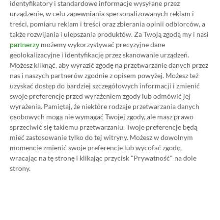
identyfikatory i standardowe informacje wysyłane przez
subskrypcję nawet 80%
urządzenie, w celu zapewniania spersonalizowanych reklam i
treści, pomiaru reklam i treści oraz zbierania opinii odbiorców, a
taniej!
także rozwijania i ulepszania produktów.
Za Twoją zgodą my i nasi
możemy wykorzystywać precyzyjne dane
partnerzy
geolokalizacyjne i identyfikację przez skanowanie urządzeń.
Author
Kacper Kościański
SKOPIUJ LINK
SKOPIOWANO
Możesz kliknąć, aby wyrazić zgodę na przetwarzanie danych przez
Ost. aktualizacja:
26.06, 11:03
nas i naszych partnerów zgodnie z opisem powyżej. Możesz też
uzyskać dostęp do bardziej szczegółowych informacji i zmienić
swoje preferencje przed wyrażeniem zgody lub odmówić jej
wyrażenia.
Pamiętaj, że niektóre rodzaje przetwarzania danych
osobowych mogą nie wymagać Twojej zgody, ale masz prawo
sprzeciwić się takiemu przetwarzaniu. Twoje preferencje będą
mieć zastosowanie tylko do tej witryny. Możesz w dowolnym
momencie zmienić swoje preferencje lub wycofać zgodę,
wracając na tę stronę i klikając przycisk "Prywatność" na dole
strony.