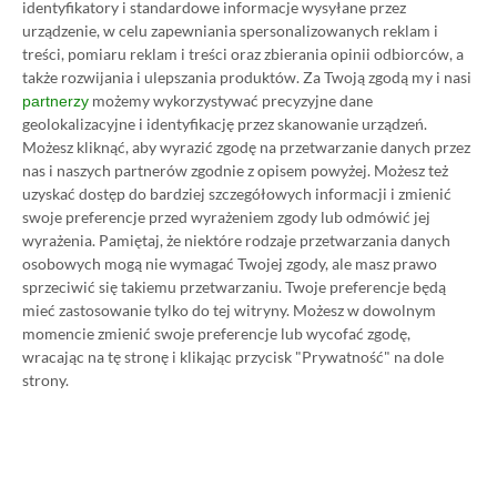
identyfikatory i standardowe informacje wysyłane przez
Euro Truck Simulator 2 na Steama
urządzenie, w celu zapewniania spersonalizowanych reklam i
dostępne za 47,26 zł (ok. 30 zł taniej)
treści, pomiaru reklam i treści oraz zbierania opinii odbiorców, a
także rozwijania i ulepszania produktów.
Za Twoją zgodą my i nasi
God of War na Steama dostępne za 69,63
możemy wykorzystywać precyzyjne dane
partnerzy
zł! Przygody Kratosa dostępne aż 150 zł
geolokalizacyjne i identyfikację przez skanowanie urządzeń.
taniej
Możesz kliknąć, aby wyrazić zgodę na przetwarzanie danych przez
nas i naszych partnerów zgodnie z opisem powyżej. Możesz też
uzyskać dostęp do bardziej szczegółowych informacji i zmienić
Lords of the Fallen na Steam za 34,36 zł!
swoje preferencje przed wyrażeniem zgody lub odmówić jej
Polski soulslike przeceniony o 71%
wyrażenia.
Pamiętaj, że niektóre rodzaje przetwarzania danych
osobowych mogą nie wymagać Twojej zgody, ale masz prawo
ZOBACZ WIĘCEJ
sprzeciwić się takiemu przetwarzaniu. Twoje preferencje będą
mieć zastosowanie tylko do tej witryny. Możesz w dowolnym
momencie zmienić swoje preferencje lub wycofać zgodę,
wracając na tę stronę i klikając przycisk "Prywatność" na dole
Dyskusja na temat wpisu
strony.
Prosimy o zachowanie kultury wypowiedzi. Mimo że
pozwalamy na komentowanie osobom bez konta na
platformie Disqus, to i tak zalecamy jego założenie, bo