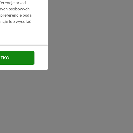
ferencje przed
danych osobowych
 preferencje będą
ncje lub wycofać
STKO