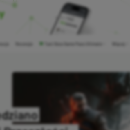
ocje
Recenzje
Tani Xbox Game Pass Ultimate
Więcej
edziano