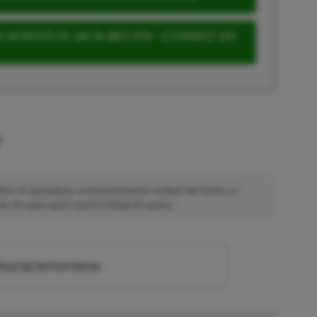
 ULTIMATE ZA 160 ZŁ (BEZ VPN – Z ZAMIAST 345
u
 Mimo że pozwalamy na komentowanie osobom bez konta na
ie, bo wpisy gości często trafiają do spamu.
zytaj komentarze