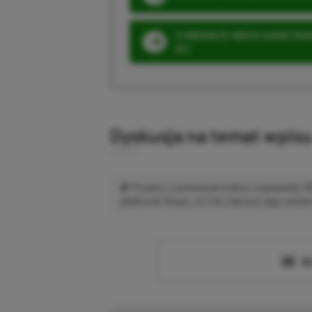
3 MIESIĄCE XBOX GAME PASS
ZŁ)
Dyskusja na temat wpis
Prosimy o zachowanie kultury wypowiedzi.
platformie Disqus, to i tak zalecamy jego założen
Wc