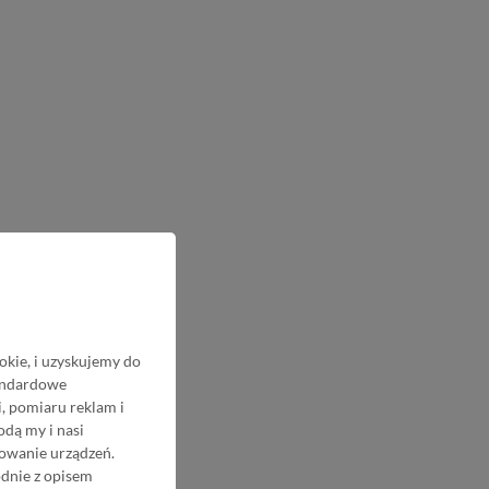
okie, i uzyskujemy do
tandardowe
, pomiaru reklam i
odą my i nasi
nowanie urządzeń.
odnie z opisem