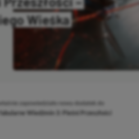
 Przeszłości –
iego Wieśka
OWANO
 właśnie zapowiedziało nowy dodatek do
fabularne Wiedźmin 3: Pieśni Przeszłości