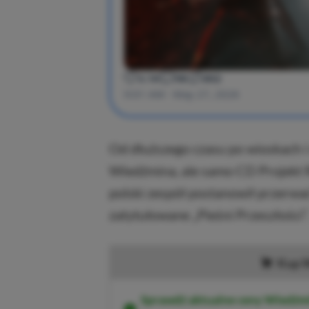
Od dłuższego czasu po wioskach i 
Wiedźmina, ale samo CD Projekt R
polski zespół postanowił przerwać 
zatytułowane „Pieśni Przeszłości”.
Kup W
Sprawdź aktualne ceny Wiedźmin