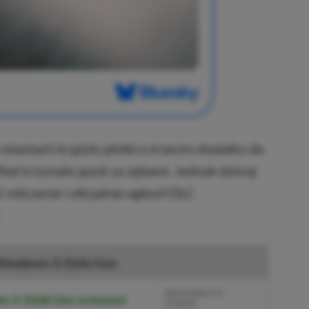
miastach krążyły plotki o trzecim dodatku do
ed trzymało język za zębami. Jednak dzisiaj
milczenie i oficjalnie ogłosił DLC
iedźmin 3: Dziki Gon
BRAK PROWIZJI ZA
 3: Dziki Gon w Instant
PŁATNOŚĆ