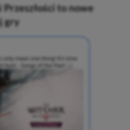
 Przeszłości to nowe
j gry