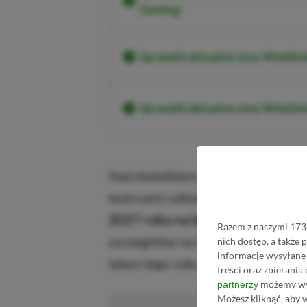
Gaming
Sprawdź aktualne ceny Wiedźmi
Sprawdź aktualne ceny Wiedźm
Nad dodatkiem pracuje CD Projekt
twórcami całkiem udanego The T
2027 roku na konsolach PlayStat
Razem z naszymi 1733
szczegółów na temat nowej przygo
nich dostęp, a także
informacje wysyłane 
latem tego roku.
treści oraz zbierania
możemy wyk
partnerzy
Możesz kliknąć, aby 