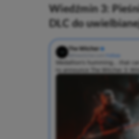
Wiedźmin 3: Pieśni
DLC do uwielbiane