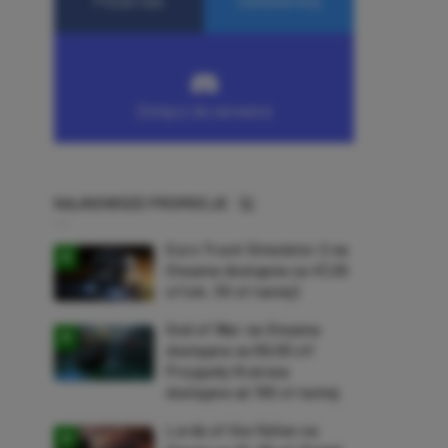
NAJNOWSZE PROMOCJE
Euro Truck Simulator 2 na
Steama dostępne za 47,26
zł (ok. 30 zł taniej)
God of War na Steama
dostępne za 69,63 zł!
Przygody Kratosa
dostępne aż 150 zł taniej
Lords of the Fallen na