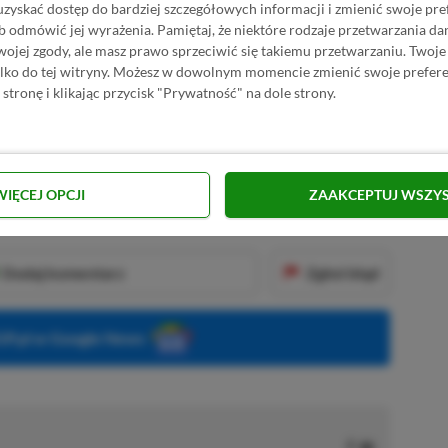
uzyskać dostęp do bardziej szczegółowych informacji i zmienić swoje pre
b odmówić jej wyrażenia.
Pamiętaj, że niektóre rodzaje przetwarzania 
■■■■■■
jej zgody, ale masz prawo sprzeciwić się takiemu przetwarzaniu. Twoje
ylko do tej witryny. Możesz w dowolnym momencie zmienić swoje prefere
 stronę i klikając przycisk "Prywatność" na dole strony.
KNIJ I KUP 20 MIESIĘCY XBOX GAME PASS
ZŁ)!
WIĘCEJ OPCJI
ZAAKCEPTUJ WSZY
Dodaj komentarz
Zgłoś błąd
P.pl w Google News