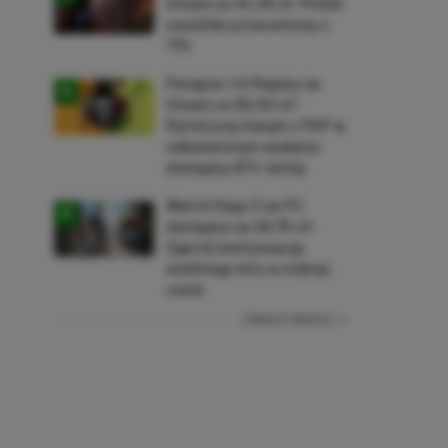
Steam za 34,36 zł! Polski
soulslike przeceniony o
71%
Patapon 1+2 Replay na
Steam za 50,50 zł!
Rytmiczny klasyk z PSP w
odświeżonym wydaniu
dostępny 61% taniej
Watch Dogs 2 na PC
dostępne za 28,75 zł!
Zgarnij kontynuację
wielkiego hitu w niskiej
cenie
ZOBACZ WIĘCEJ