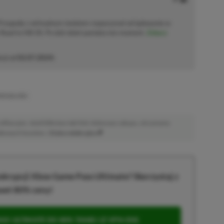
 Przygodę z wirtualnym światem rozpoczynał od lądowania w
Road to Hill 30. Po dziś dzień pamięta ten moment.
Zobacz
cji od
02.07.2024
)
RZESZŁOŚCI
afiliacyjne. Jeżeli klikniesz taki link i dokonasz zakupu, otrzymamy
atkowych kosztów. |
Etyka redakcyjna
krypcji Xbox Game Pass Ultimate? Skorzystaj z
wet 80% ceny!
S ULTIMATE DO 80% TANIEJ (Z VPN-EM)