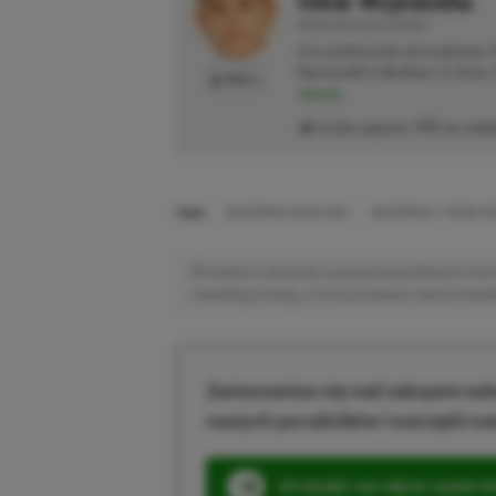
Oskar Wojewódka
REDAKTOR DZIAŁU NEWSY
Gra praktycznie od urodzenia.
Normandii w Brothers in Arms: 
PROFIL
więcej...
Liczba wpisów:
795
(w redak
TAGI:
WIEDŹMIN 3 DZIKI GON
WIEDŹMIN 3: PIEŚNI P
Niektóre odnośniki w powyższej publikacji to linki 
niewielką prowizję, a Ty nie poniesiesz żadnych dod
Zastanawiasz się nad zakupem subs
naszych poradników i oszczędź na
SPOSOBY NA XBOX GAME PAS