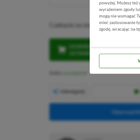
powyżej. Możesz też 
wyrażeniem zgody lu
mogą nie wymagać Two
mieć zastosowanie t
Czekacie na nową odsłonę serii 
zgodę, wracając na tę
LEGENDARNA PROMOCJA: KLI
ULTIMATE W CENIE 4 (ZA 300 
Źródło:
Gaming Bolt
Udostępnij
Obserwuj XG