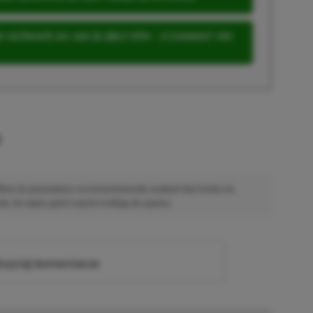
 ULTIMATE ZA 160 ZŁ (BEZ VPN – Z ZAMIAST 345
u
 Mimo że pozwalamy na komentowanie osobom bez konta na
ie, bo wpisy gości często trafiają do spamu.
zytaj komentarze