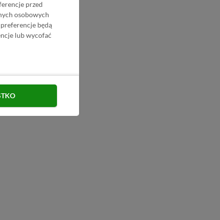
ferencje przed
danych osobowych
 preferencje będą
ncje lub wycofać
STKO