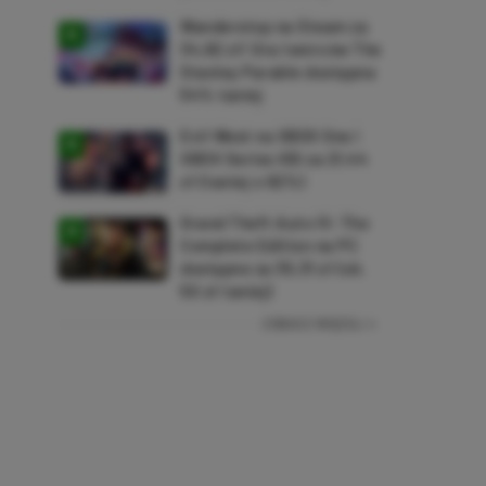
Wanderstop na Steam za
34,82 zł! Gra twórców The
Stanley Parable dostępna
54% taniej
Evil West na XBOX One i
XBOX Series X|S za 21,44
zł (taniej o 92%)
Grand Theft Auto IV: The
Complete Edition na PC
dostępne za 35,31 zł (ok.
50 zł taniej)
ZOBACZ WIĘCEJ