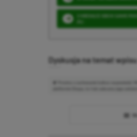
3 MIESIĄCE XBOX GAME PASS
ZŁ)
Dyskusja na temat wpis
Prosimy o zachowanie kultury wypowiedzi.
platformie Disqus, to i tak zalecamy jego założen
Wc