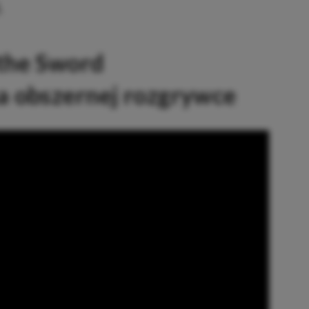
.
the Sword
a obszernej rozgrywce