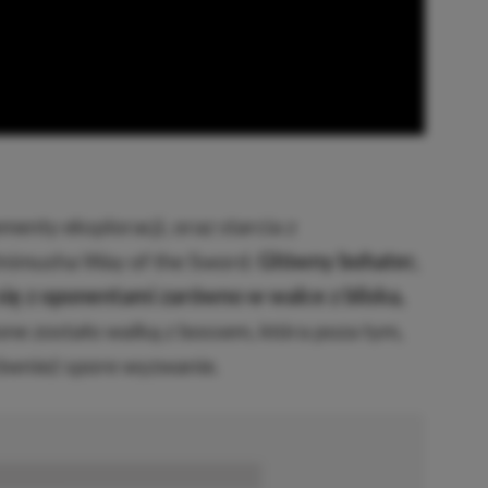
nty eksploracji, oraz starcia z
nimusha Way of the Sword.
Główny bohater,
ę z oponentami zarówno w walce z bliska,
e zostało walką z bossem, która poza tym,
również spore wyzwanie.
■■■■■■