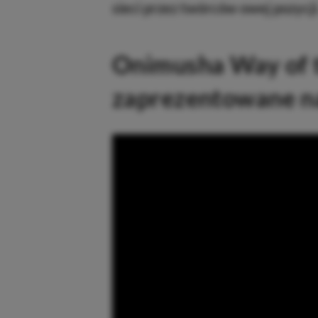
sieci przez twórców owej pozycji
Onimusha Way of 
zaprezentowane n