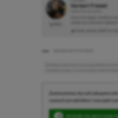
O AUTORZE
Herbert Friedel
REDAKTOR DZIAŁU NEWSY
Gracz od małego. Urodzony kon
maluje się w barwach niebiesk
PROFIL
Liczba wpisów:
2127
(w red
TAGI:
ONIMUSHA WAY OF THE SWORD
Niektóre odnośniki w powyższej publikacji to linki 
niewielką prowizję, a Ty nie poniesiesz żadnych dod
Zastanawiasz się nad zakupem subs
naszych poradników i oszczędź na
SPOSOBY NA XBOX GAME PAS