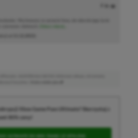
solowiec. Wychowany na sprzęcie Sony, ale obecnie jego życie
o–czerwono–zielonych.
Zobacz więcej...
akcji od
11.12.2023
)
afiliacyjne. Jeżeli klikniesz taki link i dokonasz zakupu, otrzymamy
atkowych kosztów. |
Etyka redakcyjna
krypcji Xbox Game Pass Ultimate? Skorzystaj z
wet 80% ceny!
S ULTIMATE DO 80% TANIEJ (Z VPN-EM)