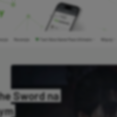
ocje
Recenzje
Tani Xbox Game Pass Ultimate
Więcej
he Sword na
wym