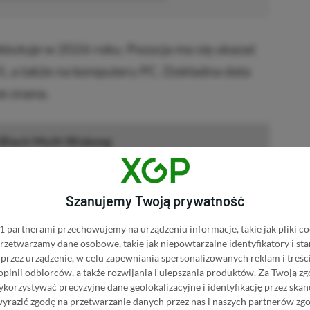
iutuje w 2026 roku. Pozycja ma się ukazać
S5, a także na komputery PC. Dokładna data
ze znana.
 Black Myth Wukong
BRAK PROWIZJI ZA
yth Wukong w Instant
PŁATNOŚĆ
Szanujemy Twoją prywatność
PRZEJDŹ DO SKLEPU
 partnerami przechowujemy na urządzeniu informacje, takie jak pliki co
3%
TANIEJ Z KODEM
XGPPL
 przetwarzamy dane osobowe, takie jak niepowtarzalne identyfikatory i s
Myth Wukong w Eneba
SKOPIUJ
przez urządzenie, w celu zapewniania spersonalizowanych reklam i treści
 opinii odbiorców, a także rozwijania i ulepszania produktów.
Za Twoją zg
PRZEJDŹ DO SKLEPU
orzystywać precyzyjne dane geolokalizacyjne i identyfikację przez ska
10%
TANIEJ Z KODEM
XGP6
 Myth Wukong w GAMIVO
wyrazić zgodę na przetwarzanie danych przez nas i naszych partnerów zg
SKOPIUJ