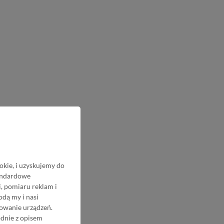
okie, i uzyskujemy do
tandardowe
, pomiaru reklam i
odą my i nasi
nowanie urządzeń.
odnie z opisem