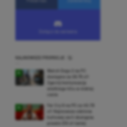
NAJNOWSZE PROMOCJE
Watch Dogs 2 na PC
dostępne za 28,75 zł!
Zgarnij kontynuację
wielkiego hitu w niskiej
cenie
Far Cry 6 na PC za 40,78
zł! Najnowsza odsłona
kultowej serii dostępna
prawie 210 zł taniej