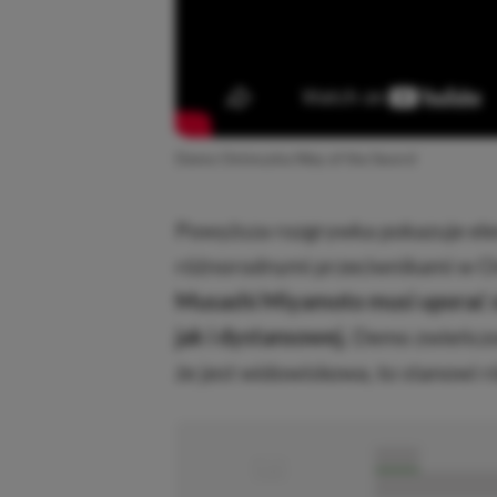
Demo Onimusha Way of the Sword
Powyższa rozgrywka pokazuje eleme
różnorodnymi przeciwnikami w O
Musashi Miyamoto musi uporać si
jak i dystansowej.
Demo zwieńczon
że jest widowiskowa, to stanowi 
■
■■■■■
■■■■■■■■■■■