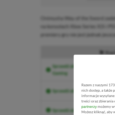
Onimusha Way of the Sword zadeb
na konsolach Xbox Series X|S i P
premiery gry nie jest jednak jeszc
Kup
Sprawdź aktualne ceny Black M
Gaming
Razem z naszymi 1731
nich dostęp, a także
Sprawdź aktualne ceny Black 
informacje wysyłane 
treści oraz zbierania
możemy wyk
partnerzy
Sprawdź aktualne ceny Black
Możesz kliknąć, aby 