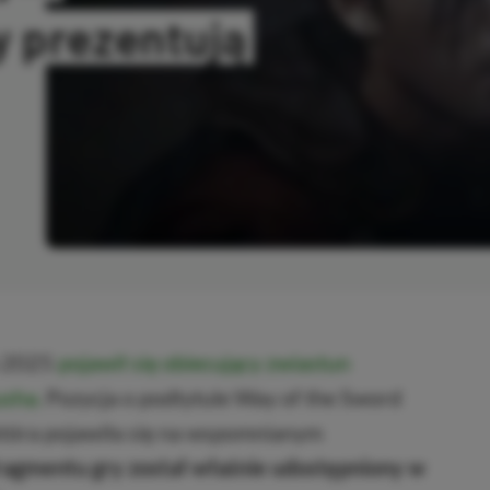
 prezentują
SKOPIOWANO
m 2025
pojawił się obiecujący zwiastun
usha.
Pozycja o podtytule Way of the Sword
 która pojawiła się na wspomnianym
agmentu gry został właśnie udostępniony w