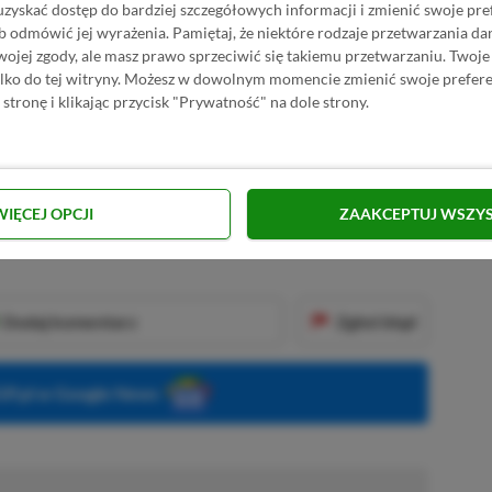
uzyskać dostęp do bardziej szczegółowych informacji i zmienić swoje pre
b odmówić jej wyrażenia.
Pamiętaj, że niektóre rodzaje przetwarzania 
R
E
K
L
A
M
A
jej zgody, ale masz prawo sprzeciwić się takiemu przetwarzaniu. Twoje
ylko do tej witryny. Możesz w dowolnym momencie zmienić swoje prefere
Onimusha? Dajcie znać w komentarzach.
 stronę i klikając przycisk "Prywatność" na dole strony.
KNIJ I KUP 20 MIESIĘCY XBOX GAME PASS
ZŁ)!
WIĘCEJ OPCJI
ZAAKCEPTUJ WSZY
Dodaj komentarz
Zgłoś błąd
P.pl w Google News