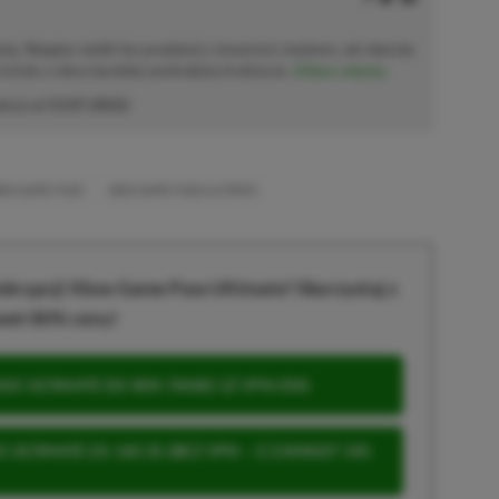
ułą. Niegdyś wielki fan produkcji z otwartym światem, ale obecnie
tytuły o nieco bardziej zamkniętej strukturze.
Zobacz więcej...
akcji od
13.07.2022
)
BOX GAME PASS
XBOX GAME PASS ULTIMATE
krypcji Xbox Game Pass Ultimate? Skorzystaj z
wet 80% ceny!
S ULTIMATE DO 80% TANIEJ (Z VPN-EM)
 ULTIMATE ZA 160 ZŁ (BEZ VPN – Z ZAMIAST 345