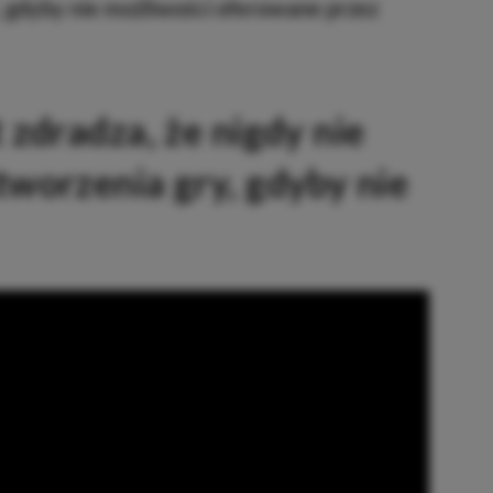
, gdyby nie możliwości oferowane przez
zdradza, że nigdy nie
worzenia gry, gdyby nie