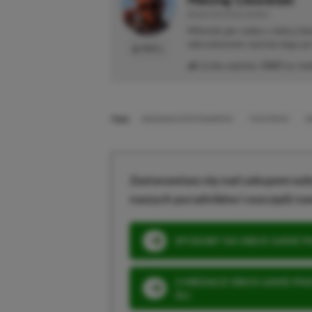
REDAKTOR DZIAŁU NEWSY
Miłośnik gier wideo z dobrą fab
zdecydowanie częściej sięga po 
PROFIL
Liczba wpisów:
1083
(w red
TAGI:
OBSIDIAN ENTERTAINMENT
PENTIMENT
X
Zastanawiasz się nad zakupem subs
naszych poradników i oszczędź na
SPOSOBY NA XBOX GAME PAS
3 MIESIĄCE XBOX GAME PASS
ZŁ)