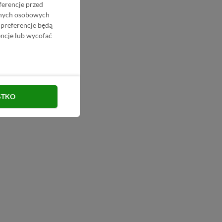
ferencje przed
danych osobowych
 preferencje będą
ncje lub wycofać
STKO