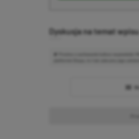
Dyskusja na temat wpis
Prosimy o zachowanie kultury wypowiedzi.
platformie Disqus, to i tak zalecamy jego założen
Wc
Pr