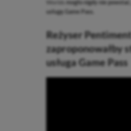
Worlds
mogło nigdy nie powstać
usługę Game Pass.
Reżyser Pentiment 
zaproponowałby st
usługa Game Pass