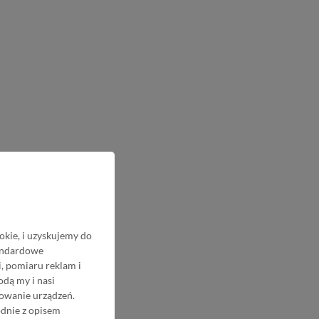
okie, i uzyskujemy do
tandardowe
, pomiaru reklam i
odą my i nasi
nowanie urządzeń.
odnie z opisem