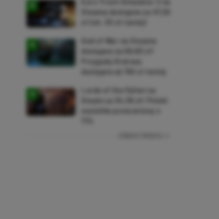
Euro Truck Simulator 2 na
Steama dostępne za 47,26
zł (ok. 30 zł taniej)
God of War na Steama
dostępne za 69,63 zł!
Przygody Kratosa
dostępne aż 150 zł taniej
Lords of the Fallen na
Steam za 34,36 zł! Polski
soulslike przeceniony o
71%
ZOBACZ WIĘCEJ