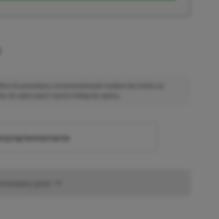
u
 Mimo że pozwalamy na komentowanie osobom bez konta na
ie, bo wpisy gości często trafiają do spamu.
zytaj komentarze
omowany post