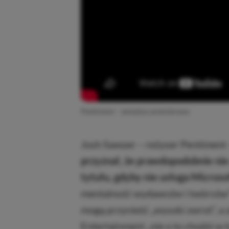
Pentiment – zwiastun premierowy
Josh Sawyer – reżyser Pentiment 
przyznał, że prawdopodobnie n
tytułu, gdyby nie usługa Microso
mentalność wydawców i twórców” s
mogą przynieść „wysoki zwrot”, a
Entertainment „nie o to chodzi w 