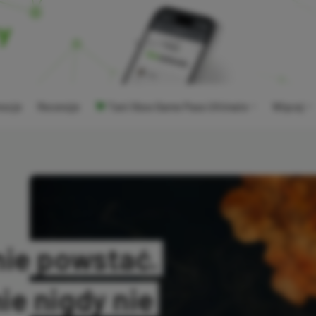
ocje
Recenzje
Tani Xbox Game Pass Ultimate
Więcej
ie powstać.
e nigdy nie