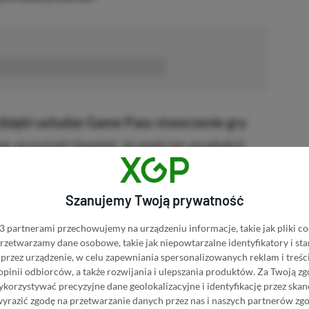
■■■■■■
dzięki usłudze Game Pass stworzenie gry
er przyznał również, że podczas produkcji
yślenie, ponieważ najnowsze dzieło studia
etypowym i niszowym” tytułem skierowanym do
Szanujemy Twoją prywatność
są oni to zadowoleni, to „wszystko jest w
 partnerami przechowujemy na urządzeniu informacje, takie jak pliki co
 przetwarzamy dane osobowe, takie jak niepowtarzalne identyfikatory i s
przez urządzenie, w celu zapewniania spersonalizowanych reklam i treści
 opinii odbiorców, a także rozwijania i ulepszania produktów.
Za Twoją zg
fon
orzystywać precyzyjne dane geolokalizacyjne i identyfikację przez ska
wyrazić zgodę na przetwarzanie danych przez nas i naszych partnerów zg