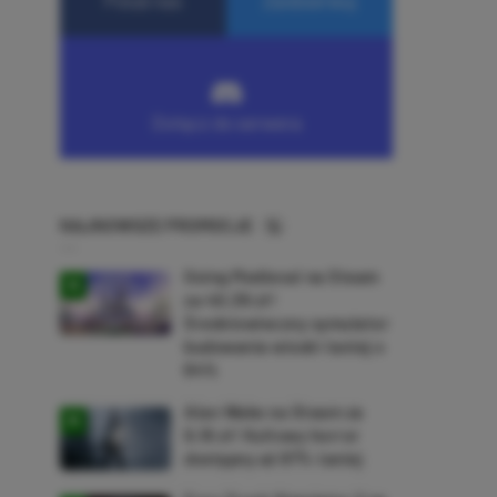
NAJNOWSZE PROMOCJE
Going Medieval na Steam
za 40,39 zł!
Średniowieczny symulator
budowania wioski taniej o
64%
Alan Wake na Steam za
9,16 zł! Kultowy horror
dostępny aż 87% taniej