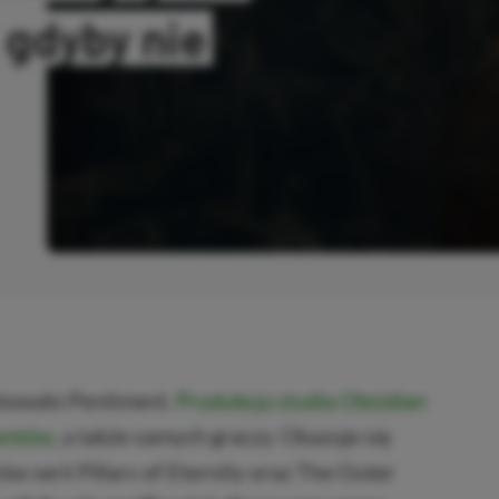
 gdyby nie
PIOWANO
towało Pentiment.
Produkcja studia Obsidian
zentów
, a także samych graczy. Okazuje się
w serii Pillars of Eternity oraz The Outer