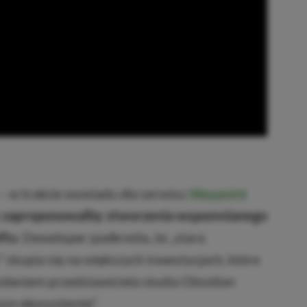
– w trakcie wywiadu dla serwisu
Waypoint
ie zaproponowałby stworzenia wspomnianego
ftu
. Deweloper podkreśla, że „stara
kupia się na większych inwestycjach, które
 zdaniem przedstawiciela studia Obsidian
tym ekosystemie”.