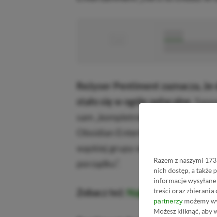
■
■■■■■
■■■■■■■■■■■
Reżyser Pentiment zaznacza, że 
stało się w ogóle opłacalne
. Sawy
sam „kompletnie” zmienił swoje m
Obsidian Entertainment jest „ni
wąskiej grupy odbiorców, ale póki 
Razem z naszymi 1733
porządku”.
nich dostęp, a także
informacje wysyłane 
treści oraz zbierania
Zobacz też:
Najlepsze gry na tele
możemy wyk
partnerzy
Możesz kliknąć, aby 