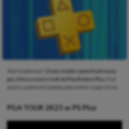
Ależ wiadomość!
Znany insider ujawnił pierwszą
grę, która w marcu trafi do PlayStation Plus.
Fani
sportu z pewnością będą zadowoleni z tego tytułu.
PGA TOUR 2K25 w PS Plus