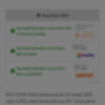
Kup Astro Bot
BRAK PROWIZJI ZA
Sprawdź aktualne ceny Astro Bot
PŁATNOŚĆ
w Instant Gaming
PRZEJDŹ DO SKLEPU
3%
TANIEJ Z
Sprawdź aktualne ceny Astro
KODEM
XGPPL
Bot w Eneba
SKOPIUJ
PRZEJDŹ DO SKLEPU
10%
TANIEJ Z
Sprawdź aktualne ceny Astro
KODEM
XGP6
Bot w GAMIVO
SKOPIUJ
R
E
K
L
A
M
A
PGA TOUR 2K25 zadebiutowało 21 lutego 2025
roku na PS5, Xbox Series X|S oraz PC. Tytuł zebrał