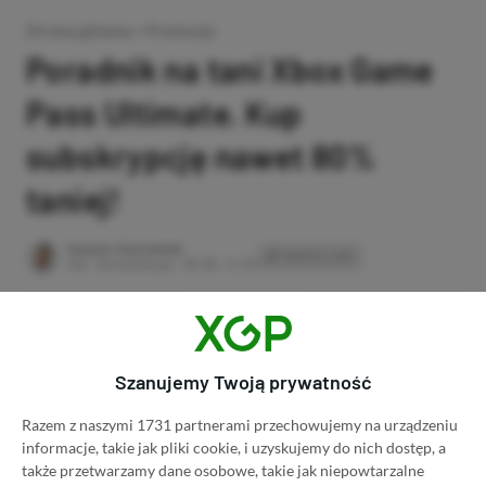
Strona główna
»
Promocje
Poradnik na tani Xbox Game
Pass Ultimate. Kup
subskrypcję nawet 80%
taniej!
Author
Kacper Kościański
SKOPIUJ LINK
SKOPIOWANO
Ost. aktualizacja:
26.06, 11:03
Szanujemy Twoją prywatność
Razem z naszymi 1731 partnerami przechowujemy na urządzeniu
informacje, takie jak pliki cookie, i uzyskujemy do nich dostęp, a
także przetwarzamy dane osobowe, takie jak niepowtarzalne