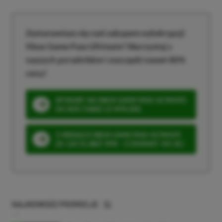
Zastanawiasz się nad zakupem subskrypcji
Xbox Game Pass Ultimate? Skorzystaj z
naszych poradników i oszczędź nawet 80%
ceny!
SPOSOBY NA XBOX GAME PASS ULTIMATE
DO 80% TANIEJ (Z VPN-EM)
3 MIESIĄCE XBOX GAME PASS ULTIMATE
ZA 160 ZŁ (BEZ VPN – Z ZAMIAST 345 ZŁ)
NAJNOWSZE PROMOCJE