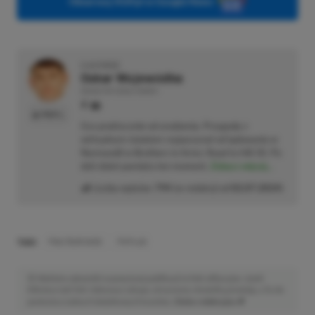
Obserwuj XGP.pl w Google News
O AUTORZE
Oskar Wojewódka
REDAKTOR DZIAŁU NEWSY
PROFIL
Gra praktycznie od urodzenia. Przygodę z
wirtualnym światem rozpoczynał od lądowania w
Normandii w Brothers in Arms: Road to Hill 30. Po
dziś dzień pamięta ten moment.
Zobacz więcej...
Liczba wpisów:
794
(w redakcji od
02.07.2024
)
TAGI:
PGA TOUR 2K25
PS PLUS
Niektóre odnośniki w powyższej publikacji to linki afiliacyjne. Jeżeli
klikniesz taki link i dokonasz zakupu, otrzymamy niewielką prowizję, a Ty nie
poniesiesz żadnych dodatkowych kosztów. |
Etyka redakcyjna