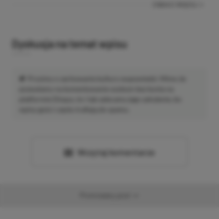
ZOBACZ WIĘCEJ
Dyskusja na temat wpisu
Prosimy o zachowanie kultury wypowiedzi. Mimo że
pozwalamy na komentowanie osobom bez konta na
platformie Disqus, to i tak zalecamy jego założenie, bo
wpisy gości często trafiają do spamu.
Wczytaj komentarze
Promowany post