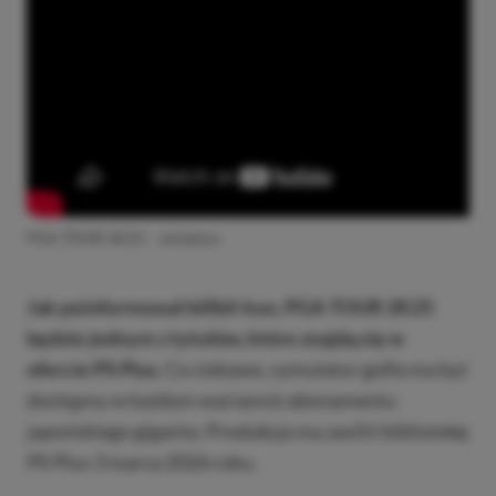
PGA TOUR 2K25 – zwiastun
Jak poinformował billbil-kun, PGA TOUR 2K25
będzie jednym z tytułów, które znajdą się w
ofercie PS Plus.
Co ciekawe, symulator golfa ma być
dostępny w każdym wariancie abonamentu
japońskiego giganta. Produkcja ma zasilić bibliotekę
PS Plus 3 marca 2026 roku.