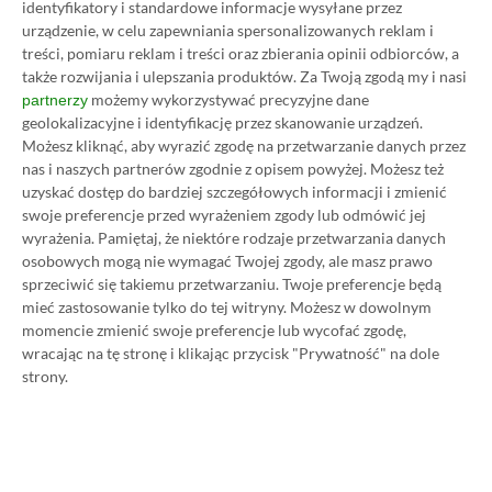
identyfikatory i standardowe informacje wysyłane przez
urządzenie, w celu zapewniania spersonalizowanych reklam i
treści, pomiaru reklam i treści oraz zbierania opinii odbiorców, a
także rozwijania i ulepszania produktów.
Za Twoją zgodą my i nasi
możemy wykorzystywać precyzyjne dane
partnerzy
Koszt 1 miesiąca subskrypcji Xbox Game Pass
geolokalizacyjne i identyfikację przez skanowanie urządzeń.
Możesz kliknąć, aby wyrazić zgodę na przetwarzanie danych przez
Ultimate w oficjalnym sklepie Microsoftu to
nas i naszych partnerów zgodnie z opisem powyżej. Możesz też
obecnie aż 115 zł – nie ma co ukrywać, że to bardzo
uzyskać dostęp do bardziej szczegółowych informacji i zmienić
dużo. Jednak wcale nie musisz tyle płacić!
swoje preferencje przed wyrażeniem zgody lub odmówić jej
wyrażenia.
Pamiętaj, że niektóre rodzaje przetwarzania danych
osobowych mogą nie wymagać Twojej zgody, ale masz prawo
W tym poradniku, który właśnie czytasz,
sprzeciwić się takiemu przetwarzaniu. Twoje preferencje będą
pokażemy Ci, jak kupować ten abonament nawet
mieć zastosowanie tylko do tej witryny. Możesz w dowolnym
momencie zmienić swoje preferencje lub wycofać zgodę,
80% taniej
– za ok. 24-25 zł / msc zamiast 115 zł /
wracając na tę stronę i klikając przycisk "Prywatność" na dole
msc. Przedstawione w nim sposoby są w 100%
strony.
legalne i bezpieczne – pierwszą wersję tego
poradnika opublikowaliśmy w 2021 roku i od tego
czasu skorzystały z niego już dziesiątki tysięcy osób.
Oczywiście nasz poradnik na tani Xbox Game Pass