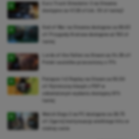
Euro Truck Simulator 2 na Steama
dostępne za 47,26 zł (ok. 30 zł taniej)
God of War na Steama dostępne za 69,63
zł! Przygody Kratosa dostępne aż 150 zł
taniej
Lords of the Fallen na Steam za 34,36 zł!
Polski soulslike przeceniony o 71%
Patapon 1+2 Replay na Steam za 50,50
zł! Rytmiczny klasyk z PSP w
odświeżonym wydaniu dostępny 61%
taniej
Watch Dogs 2 na PC dostępne za 28,75
zł! Zgarnij kontynuację wielkiego hitu w
niskiej cenie