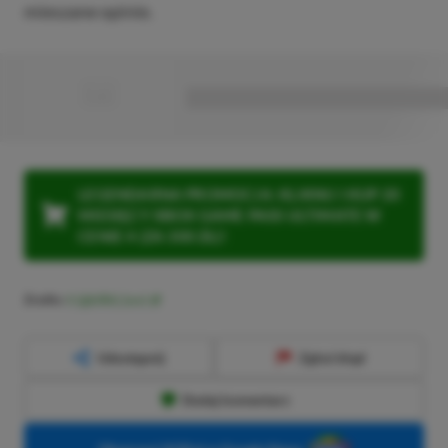
mieszane opinie.
■
■■■■■■■■■■■■■■■■■
LEGENDARNA PROMOCJA: KLIKNIJ I KUP 20
MIESIĘCY XBOX GAME PASS ULTIMATE W
CENIE 4 (ZA 300 ZŁ)!
Źródło:
X (@billbil_kun)
Udostępnij
Zgłoś błąd
Dodaj komentarz