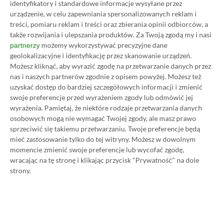
identyfikatory i standardowe informacje wysyłane przez
Author
Kacper Kościański
SKOPIUJ LINK
SKOPIOWANO
Ost. aktualizacja:
26.06, 11:03
urządzenie, w celu zapewniania spersonalizowanych reklam i
treści, pomiaru reklam i treści oraz zbierania opinii odbiorców, a
także rozwijania i ulepszania produktów.
Za Twoją zgodą my i nasi
możemy wykorzystywać precyzyjne dane
partnerzy
geolokalizacyjne i identyfikację przez skanowanie urządzeń.
Możesz kliknąć, aby wyrazić zgodę na przetwarzanie danych przez
nas i naszych partnerów zgodnie z opisem powyżej. Możesz też
uzyskać dostęp do bardziej szczegółowych informacji i zmienić
swoje preferencje przed wyrażeniem zgody lub odmówić jej
wyrażenia.
Pamiętaj, że niektóre rodzaje przetwarzania danych
osobowych mogą nie wymagać Twojej zgody, ale masz prawo
sprzeciwić się takiemu przetwarzaniu. Twoje preferencje będą
mieć zastosowanie tylko do tej witryny. Możesz w dowolnym
momencie zmienić swoje preferencje lub wycofać zgodę,
wracając na tę stronę i klikając przycisk "Prywatność" na dole
Koszt 1 miesiąca subskrypcji Xbox Game Pass
strony.
Ultimate w oficjalnym sklepie Microsoftu to
obecnie aż 115 zł – nie ma co ukrywać, że to bardzo
dużo. Jednak wcale nie musisz tyle płacić!