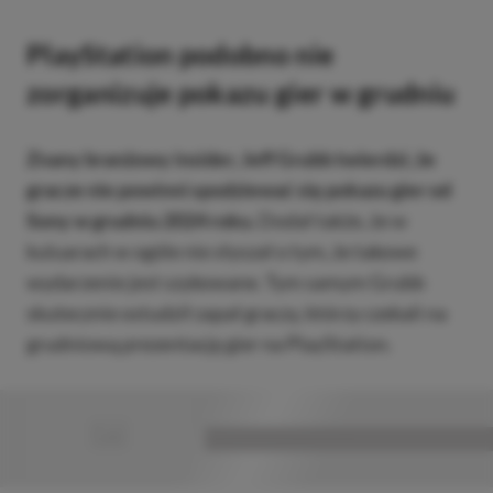
PlayStation podobno nie
zorganizuje pokazu gier w grudniu
Znany branżowy insider, Jeff Grubb twierdzi, że
gracze nie powinni spodziewać się pokazu gier od
Sony w grudniu 2024 roku.
Dodał także, że w
kuluarach w ogóle nie słyszał o tym, że takowe
wydarzenie jest szykowane. Tym samym Grubb
skutecznie ostudził zapał graczy, którzy czekali na
grudniową prezentację gier na PlayStation.
■
■■■■■■■■■■■■■■■■■