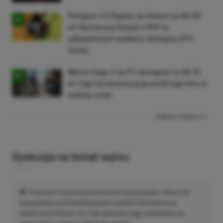
Patapon 1+2 Replay na Steam za 50,50
zł! Rytmiczny klasyk z PSP w
odświeżonym wydaniu dostępny 61%
taniej
Watch Dogs 2 na PC dostępne za 28,75
zł! Zgarnij kontynuację wielkiego hitu w
niskiej cenie
ZOBACZ WIĘCEJ
Dyskusja na temat wpisu
Prosimy o zachowanie kultury wypowiedzi. Mimo że
pozwalamy na komentowanie osobom bez konta na
platformie Disqus, to i tak zalecamy jego założenie, bo