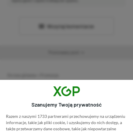
wpisy gości często trafiają do spamu.
Wczytaj komentarze
Promowany post
Strona główna
»
Promocje
Poradnik na tani Xbox Game
Pass Ultimate. Kup
Szanujemy Twoją prywatność
subskrypcję nawet 80%
Razem z naszymi 1733 partnerami przechowujemy na urządzeniu
taniej!
informacje, takie jak pliki cookie, i uzyskujemy do nich dostęp, a
także przetwarzamy dane osobowe, takie jak niepowtarzalne