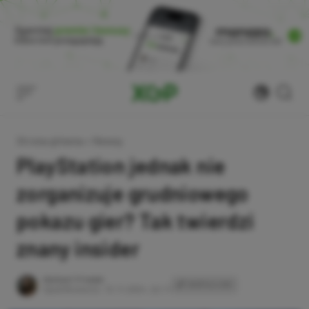
Skip
to
content
Strona główna
»
Newsy
PlayStation jednak nie
zorganizuje grudniowego
pokazu gier? Tak twierdzi
znany insider
Author
Herbert Friedel
SKOPIUJ LINK
SKOPIOWANO
Opublikowano:
13.11.2024, 22:11