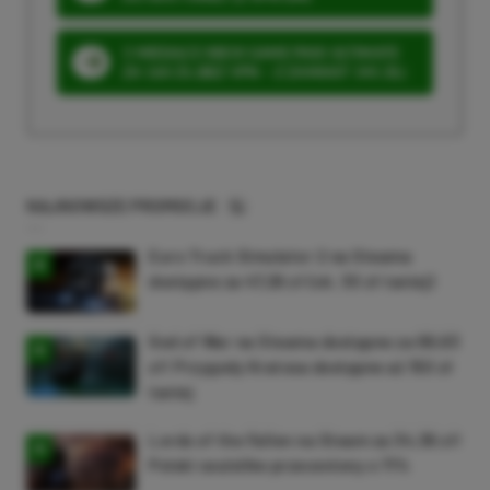
3 MIESIĄCE XBOX GAME PASS ULTIMATE
ZA 160 ZŁ (BEZ VPN – Z ZAMIAST 345 ZŁ)
NAJNOWSZE PROMOCJE
Euro Truck Simulator 2 na Steama
dostępne za 47,26 zł (ok. 30 zł taniej)
God of War na Steama dostępne za 69,63
zł! Przygody Kratosa dostępne aż 150 zł
taniej
Lords of the Fallen na Steam za 34,36 zł!
Polski soulslike przeceniony o 71%