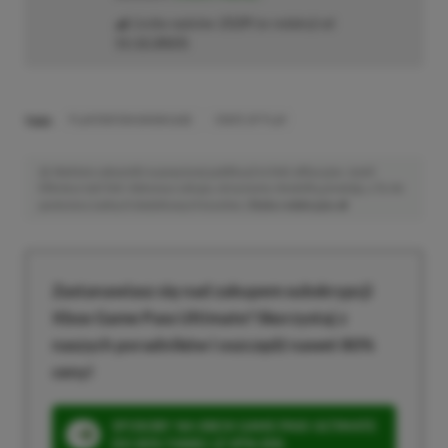
Liczba wpisów:
2129
(w redakcji od
11.12.2023
)
TAGI:
PLAYSTATION SHOWCASE
STATE OF PLAY
Niektóre odnośniki w powyższej publikacji to linki afiliacyjne. Jeżeli
klikniesz taki link i dokonasz zakupu, otrzymamy niewielką prowizję, a Ty nie
poniesiesz żadnych dodatkowych kosztów. |
Etyka redakcyjna
Zastanawiasz się nad zakupem subskrypcji
Xbox Game Pass Ultimate? Skorzystaj z
naszych poradników i oszczędź nawet 80%
ceny!
SPOSOBY NA XBOX GAME PASS ULTIMATE
DO 80% TANIEJ (Z VPN-EM)