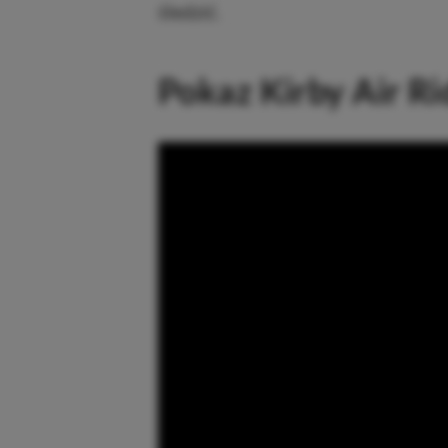
śledzić.
Pokaz Kirby Air Rid