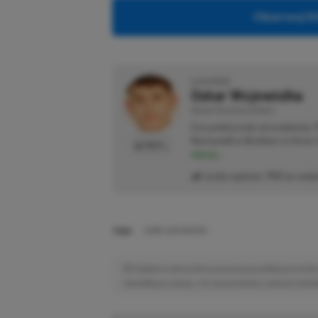
Obserwuj XG
O AUTORZE
Oskar Wojewódka
REDAKTOR DZIAŁU NEWSY
Gra praktycznie od urodzenia.
Normandii w Brothers in Arms: 
PROFIL
więcej...
Liczba wpisów:
793
(w redak
TAGI:
KIRBY AIR RIDERS
Niektóre odnośniki w powyższej publikacji to linki 
niewielką prowizję, a Ty nie poniesiesz żadnych dod