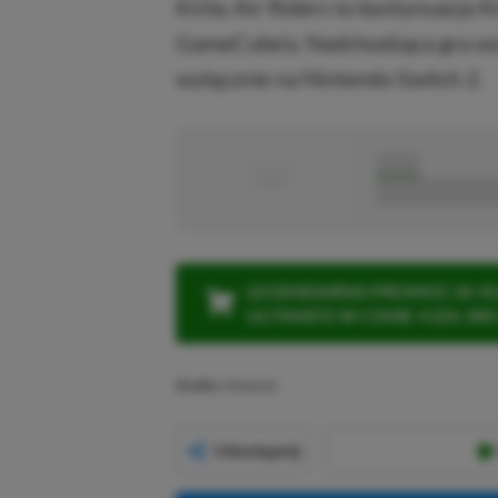
Kirby Air Riders to kontynuacja K
GameCube’a. Nadchodząca gra wy
wyłącznie na Nintendo Switch 2.
■
■■■■■
■■■■■■■■■■■
LEGENDARNA PROMOCJA: KLI
ULTIMATE W CENIE 4 (ZA 300 
Źródło:
Nintendo
Udostępnij