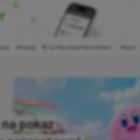
ocje
Recenzje
Tani Xbox Game Pass Ultimate
Więcej
 na pokaz