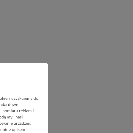
okie, i uzyskujemy do
tandardowe
, pomiaru reklam i
odą my i nasi
nowanie urządzeń.
odnie z opisem