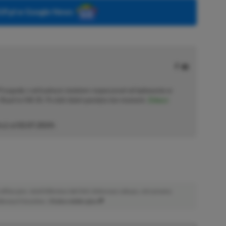
P.pl w Google News
 Przygodę z wirtualnym światem rozpoczynał od lądowania w
Road to Hill 30. Po dziś dzień pamięta ten moment.
Zobacz
cji od
02.07.2024
)
afiliacyjne. Jeżeli klikniesz taki link i dokonasz zakupu, otrzymamy
atkowych kosztów. |
Etyka redakcyjna