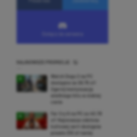
NAJNOWSZE PROMOCJE
Watch Dogs 2 na PC
dostępne za 28,75 zł!
Zgarnij kontynuację
wielkiego hitu w niskiej
cenie
Far Cry 6 na PC za 40,78
zł! Najnowsza odsłona
kultowej serii dostępna
prawie 210 zł taniej