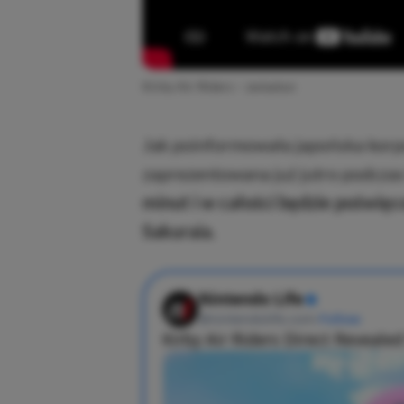
Kirby Air Riders – zwiastun
Jak poinformowała japońska korp
zaprezentowana już jutro podczas
minut i w całości będzie poświę
Sakuraia.