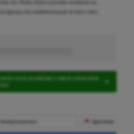
irby Air Ride, które zostało wydane na
ścigowa ma zadebiutować w tym roku
■■■■■■
KNIJ I KUP 20 MIESIĘCY XBOX GAME PASS
ZŁ)!
Dodaj komentarz
Zgłoś błąd