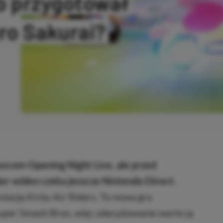
Co przygotował
ro Sakurai?
SKOPIOWANO
escom Opening Night Live, ale przed
er wideo czeka jeszcze Nintendo Direct.
tację Kirby Air Riders. To nowa gra
Super Smash Bros, więc zdecydowanie warto ją