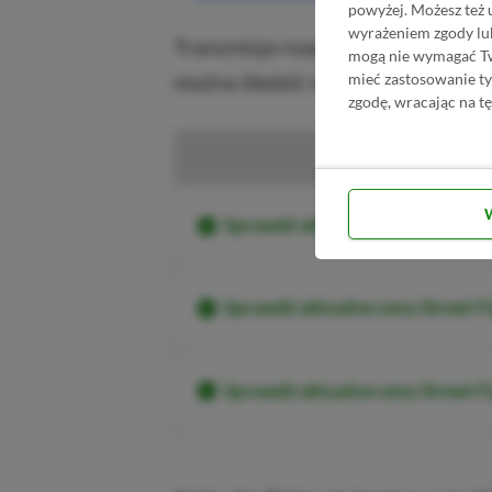
powyżej. Możesz też 
wyrażeniem zgody lu
Transmisja rozpocznie się o godz
mogą nie wymagać Two
można śledzić na kanale YouTube
mieć zastosowanie t
zgodę, wracając na tę
Ku
Sprawdź aktualne ceny Street F
Sprawdź aktualne ceny Street F
Sprawdź aktualne ceny Street 