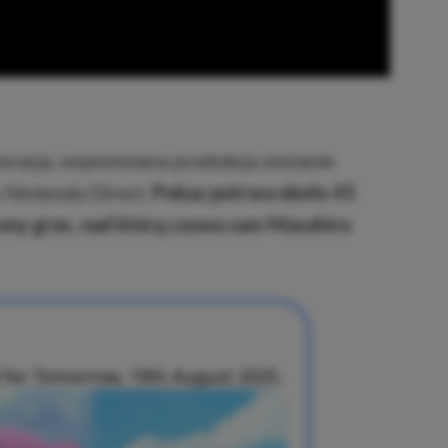
oracja, wspomniana produkcja zostanie
 Nintendo Direct.
Pokaz potrwa około 45
cony grze, nad którą czuwa sam Masahiro