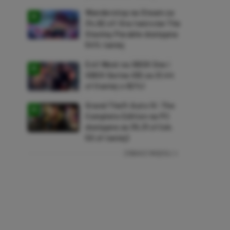
Wanderstop na Steam za
34,82 zł! Gra twórców The
Stanley Parable dostępna
54% taniej
Evil West na XBOX One i
XBOX Series X|S za 21,44
zł (taniej o 92%)
Grand Theft Auto IV: The
Complete Edition na PC
dostępne za 35,31 zł (ok.
50 zł taniej)
ZOBACZ WIĘCEJ