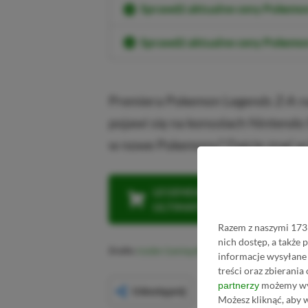
Sprawdź aktualne ceny Pokemo
Sprawdź aktualne ceny Pokemon
Premiera Pokemon Legends Z-A na
pojawi się na konsolach Nintendo 
w nowe Pokemony? Dajcie znać w
LEGENDARNA PROMOCJA: KLI
ULTIMATE W CENIE 4 (ZA 300 
Razem z naszymi 1733
nich dostęp, a także
Źródło:
Insider Gaming
informacje wysyłane 
treści oraz zbierania
możemy wyk
partnerzy
Udostępnij
Możesz kliknąć, aby 