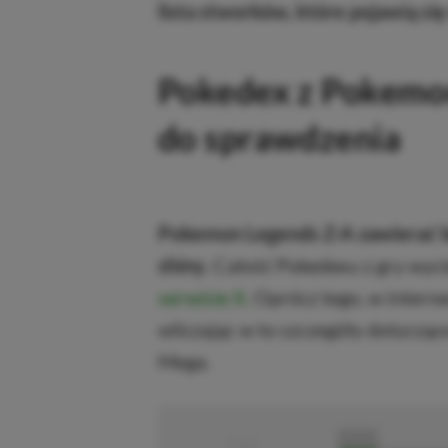
lista stworków, które pojawią się
Pokedex z Pokemo
do sprawdzenia
Pokemon Legends Z-A zawierać bę
shiny.
Całość Pokedexu z gry wycie
serwisie X.
Oprócz tego, w internec
wliczając w to szczegóły dotycząc
Mega.
■
■■■■■