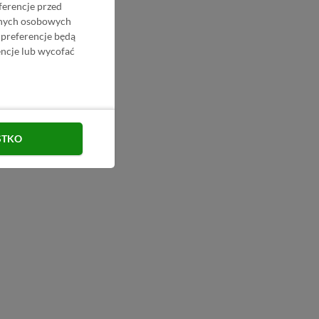
ferencje przed
danych osobowych
 preferencje będą
ncje lub wycofać
STKO