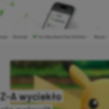
ocje
Recenzje
Tani Xbox Game Pass Ultimate
Więcej
Z-A wyciekło