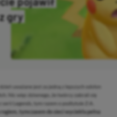
ecie pojawił
z gry
SKOPIOWANO
zień uważane jest za jedną z lepszych odsłon
tch. Nic więc dziwnego, że twórcy zabrali się
 z serii Legends, tym razem o podtytule Z-A.
a rogiem, tymczasem do sieci wyciekła pełna