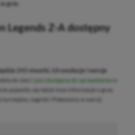
 w grze.
n Legends Z-A dostępny
dzie 243 stworki, ich ewolucje i wersje
kła do sieci i
jest dostępna do sprawdzenia w
ie pojawiły się także inne informacje o grze,
e turniejów, nagród i Pokemony w wersji