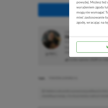
powyżej. Możesz też 
wyrażeniem zgody lu
Obserwuj XG
mogą nie wymagać Two
mieć zastosowanie t
zgodę, wracając na tę
O AUTORZE
Herbert Friedel
REDAKTOR DZIAŁU NEWSY
Gracz od małego. Urodzony kon
maluje się w barwach niebiesk
PROFIL
Liczba wpisów:
2129
(w red
TAGI:
POKEMON LEGENDS Z-A
Niektóre odnośniki w powyższej publikacji to linki 
niewielką prowizję, a Ty nie poniesiesz żadnych dod