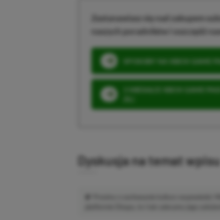
Zastanawiasz się nad zakupem subs
naszych poradników i oszczędź na
SPOSOBY NA XBOX GAME PAS
3 MIESIĄCE XBOX GAME PASS
ZŁ)
Dyskusja na temat wpis
Prosimy o zachowanie kultury wypowiedzi.
platformie Disqus, to i tak zalecamy jego założen