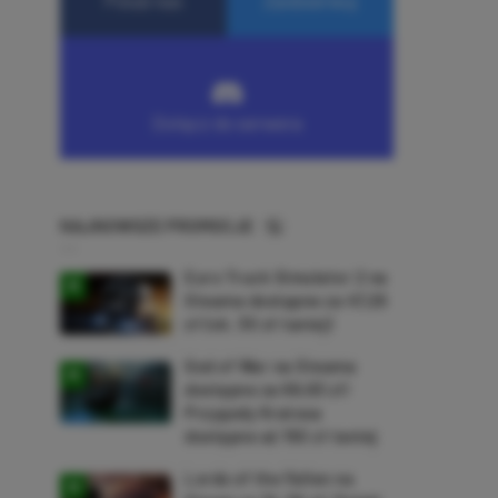
NAJNOWSZE PROMOCJE
Euro Truck Simulator 2 na
Steama dostępne za 47,26
zł (ok. 30 zł taniej)
God of War na Steama
dostępne za 69,63 zł!
Przygody Kratosa
dostępne aż 150 zł taniej
Lords of the Fallen na