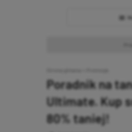
Wc
Pr
Strona główna
»
Promocje
Poradnik na ta
Ultimate. Kup 
80% taniej!