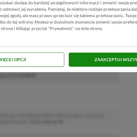
uzyskać dostęp do bardziej szczegółowych informacji i zmienić swoje pre
b odmówić jej wyrażenia.
Pamiętaj, że niektóre rodzaje przetwarzania 
P.pl w Google News
jej zgody, ale masz prawo sprzeciwić się takiemu przetwarzaniu. Twoje
ylko do tej witryny. Możesz w dowolnym momencie zmienić swoje prefere
 stronę i klikając przycisk "Prywatność" na dole strony.
WIĘCEJ OPCJI
ZAAKCEPTUJ WSZY
solowiec. Wychowany na sprzęcie Sony, ale obecnie jego życie
o–czerwono–zielonych.
Zobacz więcej...
akcji od
11.12.2023
)
afiliacyjne. Jeżeli klikniesz taki link i dokonasz zakupu, otrzymamy
atkowych kosztów. |
Etyka redakcyjna