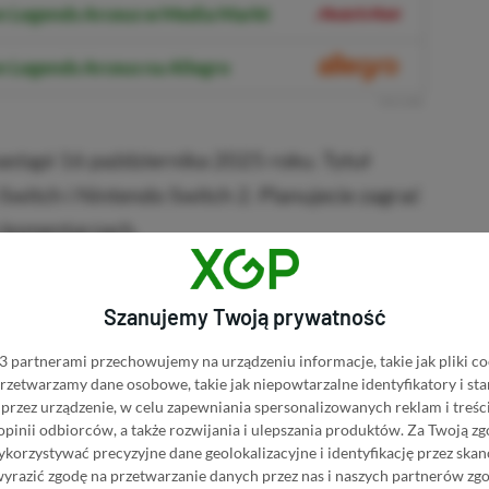
n Legends Arceus w Media Markt
 Legends Arceus na Allegro
R
E
K
L
A
M
A
stąpi 16 października 2025 roku. Tytuł
Switch i Nintendo Switch 2. Planujecie zagrać
 komentarzach.
KNIJ I KUP 20 MIESIĘCY XBOX GAME PASS
Szanujemy Twoją prywatność
ZŁ)!
 partnerami przechowujemy na urządzeniu informacje, takie jak pliki co
 przetwarzamy dane osobowe, takie jak niepowtarzalne identyfikatory i s
przez urządzenie, w celu zapewniania spersonalizowanych reklam i treści
 opinii odbiorców, a także rozwijania i ulepszania produktów.
Za Twoją zg
orzystywać precyzyjne dane geolokalizacyjne i identyfikację przez ska
Dodaj komentarz
Zgłoś błąd
wyrazić zgodę na przetwarzanie danych przez nas i naszych partnerów zg