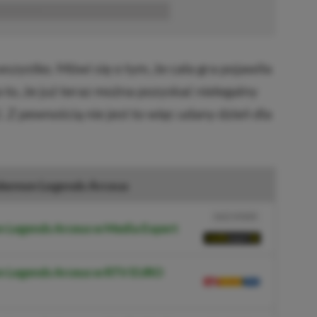
■■■■■■
wszystko. Mówi się o tym, że cała gra pojawiła
 to, że już teraz można pozyskać nielegalny
. Z pewnością nie jest to więc udany dzień dla
kemon Legends Arceus
NASZ WYBÓR
 Legends Arceus w Media Expert
n Legends Arceus w RTV EURO