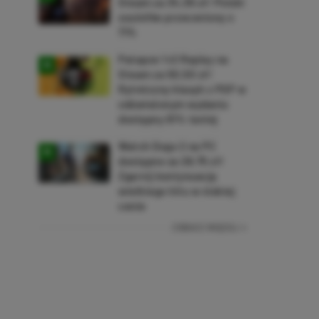
Steam za 34,36 zł! Polski
soulslike przeceniony o
71%
Patapon 1+2 Replay na
Steam za 50,50 zł!
Rytmiczny klasyk z PSP w
odświeżonym wydaniu
dostępny 61% taniej
Watch Dogs 2 na PC
dostępne za 28,75 zł!
Zgarnij kontynuację
wielkiego hitu w niskiej
cenie
ZOBACZ WIĘCEJ