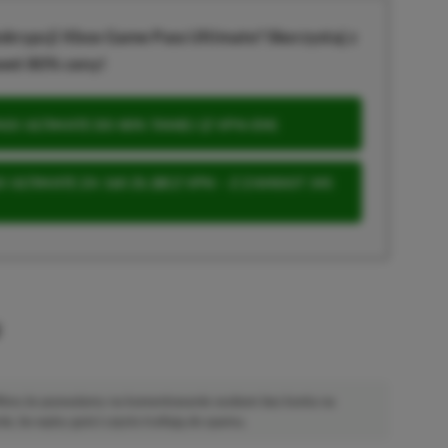
krypcji Xbox Game Pass Ultimate? Skorzystaj z
wet 80% ceny!
S ULTIMATE DO 80% TANIEJ (Z VPN-EM)
 ULTIMATE ZA 160 ZŁ (BEZ VPN – Z ZAMIAST 345
u
 Mimo że pozwalamy na komentowanie osobom bez konta na
ie, bo wpisy gości często trafiają do spamu.