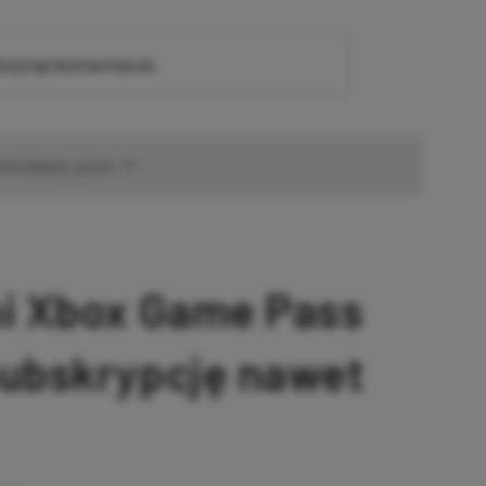
zytaj komentarze
omowany post
ni Xbox Game Pass
subskrypcję nawet