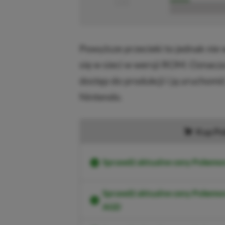
■■■■■■■■■■■
Powyższe przecieki to jednak nie 
się w sieci w wersji ROM. Oznacza
dostęp do produkcji i ją uruchomić
Nintendo.
Kup Po
Sprawdź aktualne ceny Pokemon
Sprawdź aktualne ceny Pokemo
AGD