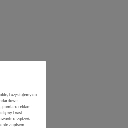
okie, i uzyskujemy do
tandardowe
, pomiaru reklam i
odą my i nasi
nowanie urządzeń.
odnie z opisem